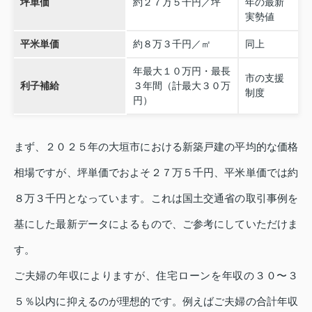
坪単価
約２７万５千円／坪
年の最新
実勢値
平米単価
約８万３千円／㎡
同上
年最大１０万円・最長
市の支援
利子補給
３年間（計最大３０万
制度
円）
まず、２０２５年の大垣市における新築戸建の平均的な価格
相場ですが、坪単価でおよそ２７万５千円、平米単価では約
８万３千円となっています。これは国土交通省の取引事例を
基にした最新データによるもので、ご参考にしていただけま
す。
ご夫婦の年収によりますが、住宅ローンを年収の３０〜３
５％以内に抑えるのが理想的です。例えばご夫婦の合計年収