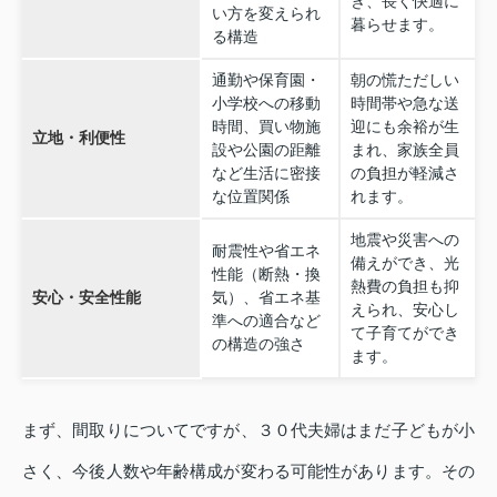
き、長く快適に
い方を変えられ
暮らせます。
る構造
通勤や保育園・
朝の慌ただしい
小学校への移動
時間帯や急な送
時間、買い物施
迎にも余裕が生
立地・利便性
設や公園の距離
まれ、家族全員
など生活に密接
の負担が軽減さ
な位置関係
れます。
地震や災害への
耐震性や省エネ
備えができ、光
性能（断熱・換
熱費の負担も抑
安心・安全性能
気）、省エネ基
えられ、安心し
準への適合など
て子育てができ
の構造の強さ
ます。
まず、間取りについてですが、３０代夫婦はまだ子どもが小
さく、今後人数や年齢構成が変わる可能性があります。その