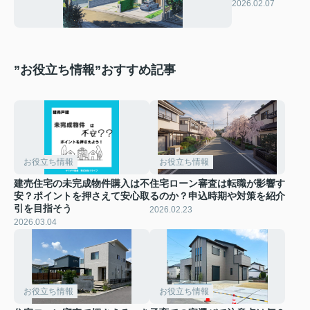
う選ぶ？選び
2026.02.07
方のポイント
も解説
”お役立ち情報”おすすめ記事
お役立ち情報
お役立ち情報
建売住宅の未完成物件購入は不
住宅ローン審査は転職が影響す
安？ポイントを押さえて安心取
るのか？申込時期や対策を紹介
引を目指そう
2026.02.23
2026.03.04
お役立ち情報
お役立ち情報