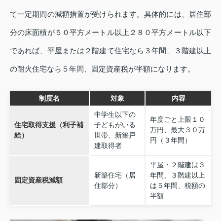
て一定期間の減額措置が受けられます。具体的には、居住部
分の床面積が５０平方メートル以上２８０平方メートル以下
であれば、平屋または２階建て住宅なら３年間、３階建以上
の耐火住宅なら５年間、固定資産税が半額になります。
制度名
対象
内容
中学生以下の
年度ごと上限１０
住宅取得支援（利子補
子どもがいる
万円、最大３０万
給）
世帯、新築戸
円（３年間）
建取得者
平屋・２階建は３
新築住宅（居
年間、３階建以上
固定資産税減額
住部分）
は５年間、税額の
半額