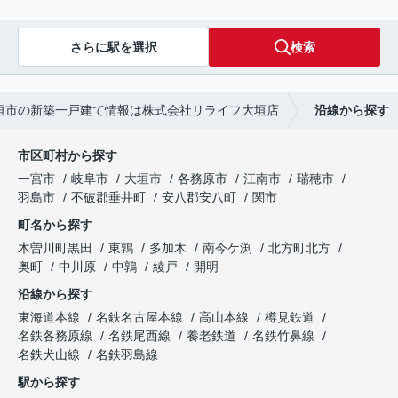
さらに駅を選択
検索
垣市の新築一戸建て情報は株式会社リライフ大垣店
沿線から探す
市区町村から探す
一宮市
岐阜市
大垣市
各務原市
江南市
瑞穂市
羽島市
不破郡垂井町
安八郡安八町
関市
町名から探す
木曽川町黒田
東鶉
多加木
南今ケ渕
北方町北方
奥町
中川原
中鶉
綾戸
開明
沿線から探す
東海道本線
名鉄名古屋本線
高山本線
樽見鉄道
名鉄各務原線
名鉄尾西線
養老鉄道
名鉄竹鼻線
名鉄犬山線
名鉄羽島線
駅から探す