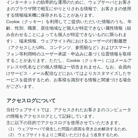
インターネットの効率的な運用のために、ウェブサーバとお客さ
まのブラウザ間で相互にやりとりされる情報で、お客さまの使用
する情報端末機に保存されることがあります。
Cookie（クッキー）を利用してご提供いただいた情報のうち、年
齢、性別、職業、居住地域など個人が特定できない属性情報（組
み合わせることによっても個人が特定できないものに限られま
す）、端末情報、ウェブサイト内におけるユーザーの行動履歴
（アクセスしたURL、コンテンツ、参照順など）およびスマート
フォン等利用時のユーザー承諾・申込みに基づく位置情報を取得
することがあります。ただし、Cookie（クッキー）にはメールア
ドレスや氏名などの個人情報は一切含まれません。なお、会員向
けサービス・メール配信などにおいてはよりカスタマイズしたサ
ービスを提供するため、お客様を識別する情報と関連づける場合
がございます。
アクセスログについて
当社ウェブサイトでは、アクセスされたお客さまのコンピュータ
の情報をアクセスログとして記録しています。
主に以下の目的でアクセスログを使用させていただきます。
（1） ウェブサーバで発生した問題の原因を突き止め解決するため。
（2） ウェブサイトをよりご満足いただけるよう改良するため。