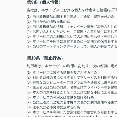
第9条（個人情報）
当社は、本サービスにおける個人を特定する情報(以下
(1) 当社取扱商品に関するご連絡、ご通知、資料送付の為
(2) 当社からの情報提供の為
(3) 当社取扱商品の情報、キャンペーン情報（広告含む）
(4) お問い合わせいただいた「ご質問・ご意見等」に対
(5) 本サービスのご利用においてのお問い合わせ・発生
(6) 本サービスを円滑に運営する為に一定期間の保管をす
(7) 当社のマーケティングデータとして、個人が特定でき
第10条（禁止行為）
利用者は、本サービスの利用にあたり、次の各項に定
(1) 本サービスに関する情報を改ざんする行為
(2) 利用者以外の者になりすまして本サービスを利用する
(3) 有害なコンピュータープログラム等を送信又は書き込
(4) 第三者又は当社の財産、名誉及びプライバシー等を侵
(5) 本人の同意を得ることなく又は詐欺的な手段により
(6) 本サービスの利用又は提供を妨げる行為
(7) 当第三者又は当社の著作権その他の知的財産権を侵害
(8) 法令又は公序良俗に反する行為
(9) 本サービスを利用した営業活動その他営利を目的とす