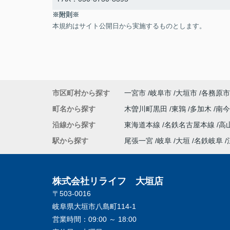
※附則※
本規約はサイト公開日から実施するものとします。
市区町村から探す
一宮市
岐阜市
大垣市
各務原市
町名から探す
木曽川町黒田
東鶉
多加木
南
沿線から探す
東海道本線
名鉄名古屋本線
高
駅から探す
尾張一宮
岐阜
大垣
名鉄岐阜
株式会社リライフ 大垣店
〒503-0016
岐阜県大垣市八島町114-1
営業時間：
09:00 ～ 18:00