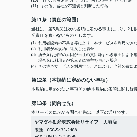
(10) 当社の信用を傷つけ、又は当社に損害を与える行為
(11) その他、当社が不適切と判断した行為
第11条（責任の範囲）
当社は、第5条又は次の各項に定める事由により、利
切責任を負わないものとします。
(1) 利用者設備の不具合等により、本サービスを利用でき
(2) 利用者が本規約に違反した場合
(3) 紛争又は損害の原因が当社の責に帰すべき事由によ
場合又は利用者が第三者に損害を与えた場合
(4) その他本サービスを利用することにより、当社の責
第12条（本規約に定めのない事項）
本規約に定めのない事項その他本規約の条項に関し疑
第13条（問合せ先）
本サービスにかかる問合せ先は、以下の通りです。
ヤマダ不動産株式会社リライフ 大垣店
電話：050-5433-2488
FAX：050-3730-8395