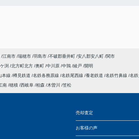
江南市
瑞穂市
羽島市
不破郡垂井町
安八郡安八町
関市
今ケ渕
北方町北方
奥町
中川原
中鶉
綾戸
開明
山本線
樽見鉄道
名鉄各務原線
名鉄尾西線
養老鉄道
名鉄竹鼻線
名鉄
江南
穂積
西岐阜
柏森
木曽川
笠松
売却査定
お客様の声