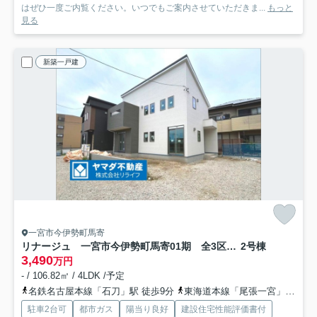
はぜひ一度ご内覧ください。いつでもご案内させていただきま...
もっと
見る
新築一戸建
一宮市今伊勢町馬寄
リナージュ 一宮市今伊勢町馬寄01期 全3区画分譲
2号棟
3,490
万円
- / 106.82㎡ / 4LDK /予定
名鉄名古屋本線「石刀」駅 徒歩9分
東海道本線「尾張一宮」駅 バス12分 名鉄バス「馬寄」 停歩6分
駐車2台可
都市ガス
陽当り良好
建設住宅性能評価書付