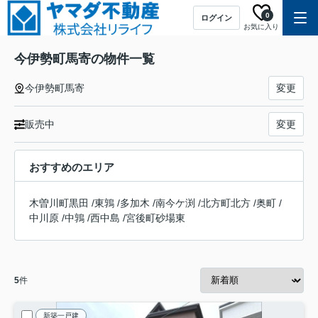
0
ログイン
お気に入り
今伊勢町馬寄の物件一覧
今伊勢町馬寄
変更
販売中
変更
おすすめのエリア
木曽川町黒田
/
東鶉
/
多加木
/
南今ケ渕
/
北方町北方
/
奥町
/
中川原
/
中鶉
/
西中島
/
宮後町砂場東
5
件
新築一戸建