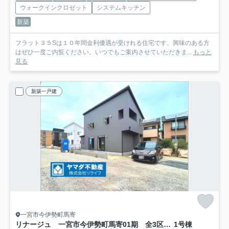
ウォークインクロゼット
システムキッチン
新築
フラット３５Sは１０年間金利優遇が受けれる住宅です。興味のある方
はぜひ一度ご内覧ください。いつでもご案内させていただきま...
もっと
見る
新築一戸建
一宮市今伊勢町馬寄
リナージュ 一宮市今伊勢町馬寄01期 全3区画分譲
1号棟