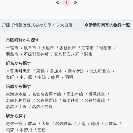
1
一戸建て情報は株式会社リライフ大垣店
今伊勢町馬寄の物件一覧
市区町村から探す
一宮市
岐阜市
大垣市
各務原市
江南市
瑞穂市
羽島市
不破郡垂井町
安八郡安八町
関市
町名から探す
木曽川町黒田
東鶉
多加木
南今ケ渕
北方町北方
奥町
中川原
中鶉
綾戸
開明
沿線から探す
東海道本線
名鉄名古屋本線
高山本線
樽見鉄道
名鉄各務原線
名鉄尾西線
養老鉄道
名鉄竹鼻線
名鉄犬山線
名鉄羽島線
駅から探す
尾張一宮
岐阜
大垣
名鉄岐阜
江南
穂積
西岐阜
柏森
木曽川
笠松