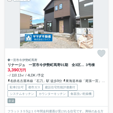
一宮市今伊勢町馬寄
リナージュ 一宮市今伊勢町馬寄01期 全3区画分譲
3号棟
3,390
万円
- / 110.13㎡ / 4LDK /予定
名鉄名古屋本線「石刀」駅 徒歩9分
東海道本線「尾張一宮」駅 バス12分 名鉄バス「馬寄」 停歩6分
駐車2台可
都市ガス
建設住宅性能評価書付
システムキッチン
カウンターキッチン
食器洗い乾燥機
新築
フラット３５Sは１０年間金利優遇が受けれる住宅です。興味のある方