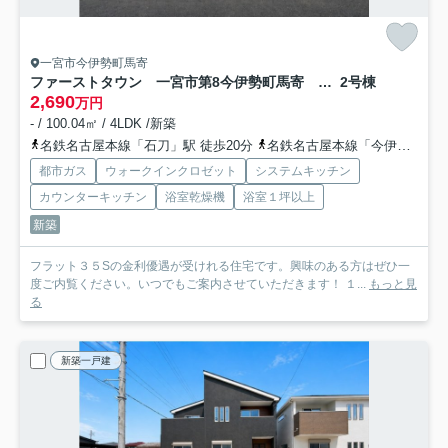
一宮市今伊勢町馬寄
ファーストタウン 一宮市第8今伊勢町馬寄 全5区画分譲
2号棟
2,690
万円
- / 100.04㎡ / 4LDK /新築
名鉄名古屋本線「石刀」駅 徒歩20分
名鉄名古屋本線「今伊勢」駅 徒歩26分
都市ガス
ウォークインクロゼット
システムキッチン
カウンターキッチン
浴室乾燥機
浴室１坪以上
新築
フラット３５Sの金利優遇が受けれる住宅です。興味のある方はぜひ一
度ご内覧ください。いつでもご案内させていただきます！ １...
もっと見
る
新築一戸建