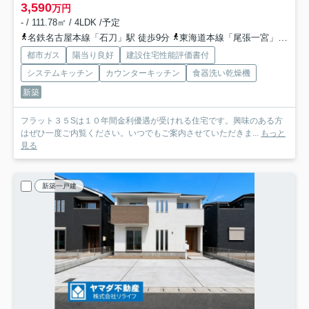
3,590
万円
- / 111.78㎡ / 4LDK /予定
名鉄名古屋本線「石刀」駅 徒歩9分
東海道本線「尾張一宮」駅 バス12分 名鉄バス「馬寄」 停歩6分
都市ガス
陽当り良好
建設住宅性能評価書付
システムキッチン
カウンターキッチン
食器洗い乾燥機
新築
フラット３５Sは１０年間金利優遇が受けれる住宅です。興味のある方
はぜひ一度ご内覧ください。いつでもご案内させていただきま...
もっと
見る
新築一戸建