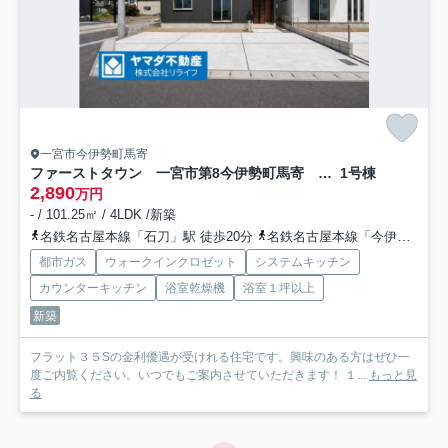
一宮市今伊勢町馬寄
ファーストタウン 一宮市第8今伊勢町馬寄 全5区画分譲
1号棟
2,890
万円
- / 101.25㎡ / 4LDK /新築
名鉄名古屋本線「石刀」駅 徒歩20分
名鉄名古屋本線「今伊勢」駅 徒歩26分
都市ガス
ウォークインクロゼット
システムキッチン
カウンターキッチン
浴室乾燥機
浴室１坪以上
新築
フラット３５Sの金利優遇が受けれる住宅です。興味のある方はぜひ一
度ご内覧ください。いつでもご案内させていただきます！ １...
もっと見
る