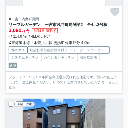
一宮市浅井町尾関
リーブルガーデン 一宮市浅井町尾関第2 全4区画分譲
3号棟
3,090
万円
8月4日 値下げ
- / 114.07㎡ / 4LDK /予定
東海道本線「木曽川」駅 徒歩61分車12分 4.9km
都市ガス
建設住宅性能評価書付
ウォークインクロゼット
システムキッチン
カウンターキッチン
浴室乾燥機
新築
フラット３５Sは１０年間金利優遇が受けれる住宅です。興味のある方
はぜひ一度ご内覧ください。いつでもご案内させていただきま...
もっと
見る
新築一戸建