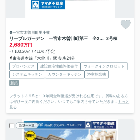
一宮市木曽川町里小牧
リーブルガーデン 一宮市木曽川町第三 全2区画分譲
2号棟
2,680
万円
- / 100.20㎡ / 4LDK /予定
東海道本線「木曽川」駅 徒歩24分
プロパンガス
建設住宅性能評価書付
ウォークインクロゼット
システムキッチン
カウンターキッチン
浴室乾燥機
新築
フラット３５Sは１０年間金利優遇が受けれる住宅です。興味のある方
はぜひ一度ご内覧ください。いつでもご案内させていただきま...
もっと
見る
新築一戸建