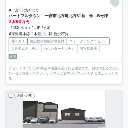
一宮市北方町北方
ハートフルタウン 一宮市北方町北方81番 全2区画分譲
B号棟
2,690
万円
- / 102.70㎡ / 4LDK /予定
東海道本線「木曽川」駅 徒歩27分
都市ガス
建設住宅性能評価書付
ウォークインクロゼット
システムキッチン
カウンターキッチン
浴室乾燥機
新築
フラット３５Sは5年間金利優遇が受けれる住宅です。興味のある方はぜ
ひ一度ご内覧ください。いつでもご案内させていただきます...
もっと見
る
新築一戸建