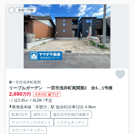
新築一戸建
一宮市浅井町尾関
リーブルガーデン 一宮市浅井町尾関第2 全4区画分譲
1号棟
2,690
万円
8月4日 値下げ
- / 113.45㎡ / 4LDK /予定
東海道本線「木曽川」駅 徒歩61分車12分 4.9km
駐車2台可
都市ガス
建設住宅性能評価書付
ウォークインクロゼット
システムキッチン
カウンターキッチン