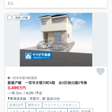
見る
新築一戸建
一宮市木曽川町黒田
新築戸建 一宮市木曽川町6期 全2区画分譲
2号棟
3,499
万円
- / 95.10㎡ / 4LDK /予定
東海道本線「木曽川」駅 徒歩11分
駐車2台可
都市ガス
ウォークインクロゼット
システムキッチン
カウンターキッチン
食器洗い乾燥機