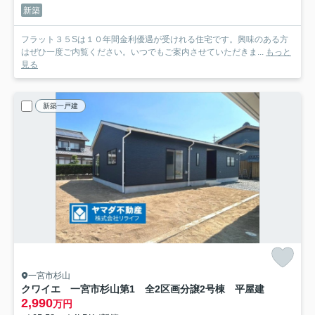
新築
フラット３５Sは１０年間金利優遇が受けれる住宅です。興味のある方
はぜひ一度ご内覧ください。いつでもご案内させていただきま...
もっと
見る
新築一戸建
一宮市杉山
クワイエ 一宮市杉山第1 全2区画分譲
2号棟 平屋建
2,990
万円