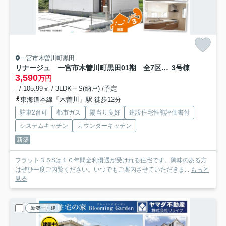
一宮市木曽川町黒田
リナージュ 一宮市木曽川町黒田01期 全7区画分譲
3号棟
3,590
万円
- / 105.99㎡ / 3LDK＋S(納戸) /予定
東海道本線「木曽川」駅 徒歩12分
駐車2台可
都市ガス
陽当り良好
建設住宅性能評価書付
システムキッチン
カウンターキッチン
新築
フラット３５Sは１０年間金利優遇が受けれる住宅です。興味のある方
はぜひ一度ご内覧ください。いつでもご案内させていただきま...
もっと
見る
新築一戸建