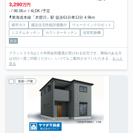
3,290
万円
- / 96.06㎡ / 4LDK /予定
東海道本線「木曽川」駅 徒歩61分車12分 4.9km
都市ガス
建設住宅性能評価書付
ウォークインクロゼット
システムキッチン
カウンターキッチン
浴室乾燥機
新築
フラット３５Sは１０年間金利優遇が受けれる住宅です。興味のある方
はぜひ一度ご内覧ください。いつでもご案内させていただきま...
もっと
見る
新築一戸建