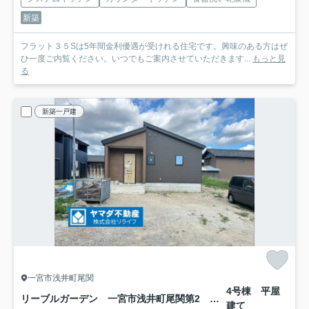
新築
フラット３５Sは5年間金利優遇が受けれる住宅です。興味のある方はぜ
ひ一度ご内覧ください。いつでもご案内させていただきます...
もっと見
る
新築一戸建
一宮市浅井町尾関
4号棟 平屋
リーブルガーデン 一宮市浅井町尾関第2 全4区画分譲
建て