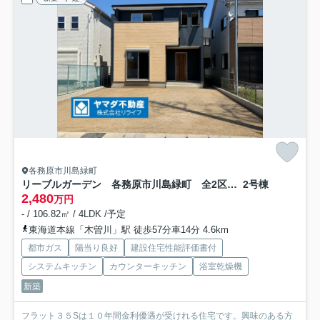
各務原市川島緑町
リーブルガーデン 各務原市川島緑町 全2区画分譲
2号棟
2,480
万円
- / 106.82㎡ / 4LDK /予定
東海道本線「木曽川」駅 徒歩57分車14分 4.6km
都市ガス
陽当り良好
建設住宅性能評価書付
システムキッチン
カウンターキッチン
浴室乾燥機
新築
フラット３５Sは１０年間金利優遇が受けれる住宅です。興味のある方