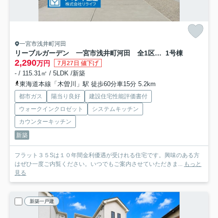
一宮市浅井町河田
リーブルガーデン 一宮市浅井町河田 全1区画分譲
1号棟
2,290
万円
7月27日 値下げ
- / 115.31㎡ / 5LDK /新築
東海道本線「木曽川」駅 徒歩60分車15分 5.2km
都市ガス
陽当り良好
建設住宅性能評価書付
ウォークインクロゼット
システムキッチン
カウンターキッチン
新築
フラット３５Sは１０年間金利優遇が受けれる住宅です。興味のある方
はぜひ一度ご内覧ください。いつでもご案内させていただきま...
もっと
見る
新築一戸建