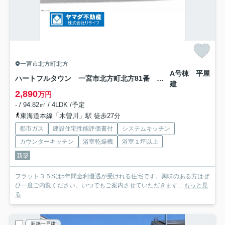
一宮市北方町北方
A号棟 平屋
ハートフルタウン 一宮市北方町北方81番 全2区画分譲
建
2,890
万円
- / 94.82㎡ / 4LDK /予定
東海道本線「木曽川」駅 徒歩27分
都市ガス
建設住宅性能評価書付
システムキッチン
カウンターキッチン
浴室乾燥機
浴室１坪以上
新築
フラット３５Sは5年間金利優遇が受けれる住宅です。興味のある方はぜ
ひ一度ご内覧ください。いつでもご案内させていただきます...
もっと見
る
新築一戸建