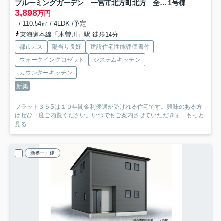
ブルーミングガーデン 一宮市北方町北方 全1区画分譲
1号棟
3,898
万円
- / 110.54㎡ / 4LDK /予定
東海道本線「木曽川」駅 徒歩14分
都市ガス
陽当り良好
建設住宅性能評価書付
ウォークインクロゼット
システムキッチン
カウンターキッチン
新築
フラット３５Sは１０年間金利優遇が受けれる住宅です。興味のある方
はぜひ一度ご内覧ください。いつでもご案内させていただきま...
もっと
見る
新築一戸建