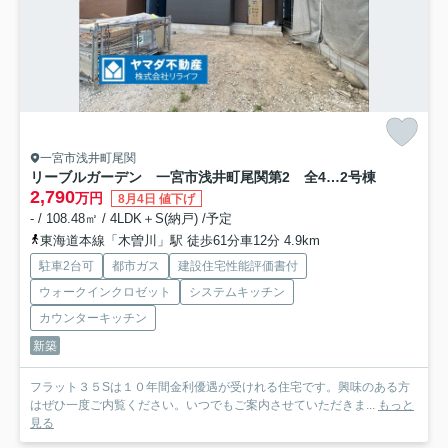
一宮市浅井町尾関
リーブルガーデン 一宮市浅井町尾関第2 全4区画分譲
2号棟
2,790
万円
8月4日 値下げ
- / 108.48㎡ / 4LDK＋S(納戸) /予定
東海道本線「木曽川」駅 徒歩61分車12分 4.9km
駐車2台可
都市ガス
建設住宅性能評価書付
ウォークインクロゼット
システムキッチン
カウンターキッチン
新築
フラット３５Sは１０年間金利優遇が受けれる住宅です。興味のある方
はぜひ一度ご内覧ください。いつでもご案内させていただきま...
もっと
見る