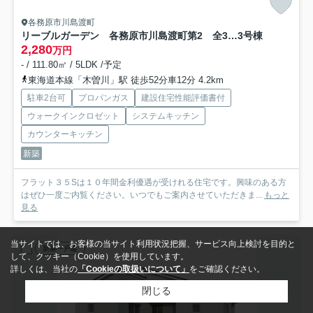
各務原市川島渡町
リーブルガーデン 各務原市川島渡町第2 全3区画分譲
3号棟
2,280
万円
- / 111.80㎡ / 5LDK /予定
東海道本線「木曽川」駅 徒歩52分車12分 4.2km
駐車2台可
プロパンガス
建設住宅性能評価書付
ウォークインクロゼット
システムキッチン
カウンターキッチン
新築
フラット３５Sは１０年間金利優遇が受けれる住宅です。興味のある方
はぜひ一度ご内覧ください。いつでもご案内させていただきま...
もっと
見る
当サイトでは、お客様の当サイト利用状況把握、サービス向上検討を目的と
新築一戸建
して、クッキー（Cookie）を使用しています。
詳しくは、当社の
「Cookieの取扱いについて」
をご確認ください。
閉じる