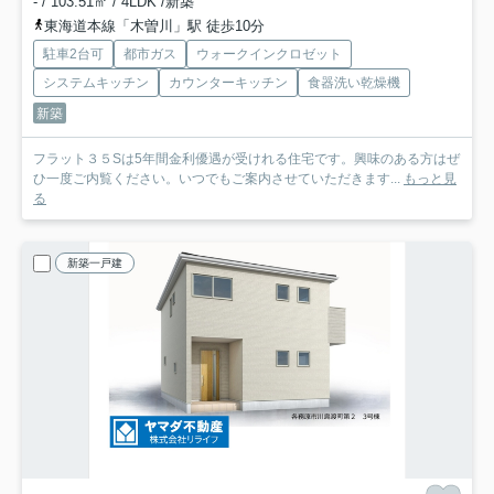
- / 103.51㎡ / 4LDK /新築
東海道本線「木曽川」駅 徒歩10分
駐車2台可
都市ガス
ウォークインクロゼット
システムキッチン
カウンターキッチン
食器洗い乾燥機
新築
フラット３５Sは5年間金利優遇が受けれる住宅です。興味のある方はぜ
ひ一度ご内覧ください。いつでもご案内させていただきます...
もっと見
る
新築一戸建