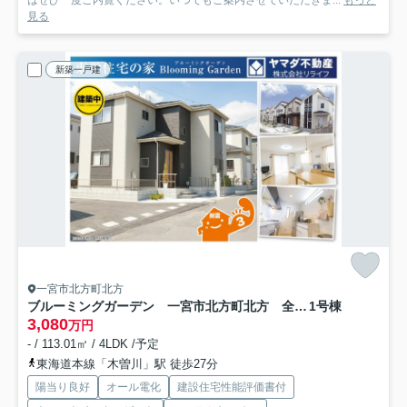
はぜひ一度ご内覧ください。いつでもご案内させていただきま...
もっと
見る
新築一戸建
一宮市北方町北方
ブルーミングガーデン 一宮市北方町北方 全2区画分譲
1号棟
3,080
万円
- / 113.01㎡ / 4LDK /予定
東海道本線「木曽川」駅 徒歩27分
陽当り良好
オール電化
建設住宅性能評価書付