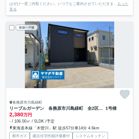
はぜひ一度ご内覧ください。いつでもご案内させていただきま...
もっと
見る
新築一戸建
各務原市川島緑町
リーブルガーデン 各務原市川島緑町 全2区画分譲
1号棟
2,380
万円
- / 106.00㎡ / 5LDK /予定
東海道本線「木曽川」駅 徒歩57分車14分 4.6km
都市ガス
建設住宅性能評価書付
システムキッチン