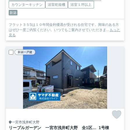
カウンターキッチン
浴室乾燥機
浴室１坪以上
新築
フラット３５Sは１０年間金利優遇が受けれる住宅です。興味のある方
はぜひ一度ご内覧ください。いつでもご案内させていただきま...
もっと
見る
新築一戸建
一宮市浅井町大野
リーブルガーデン 一宮市浅井町大野 全1区画分譲
1号棟