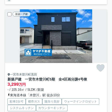
新築一戸建
一宮市木曽川町黒田
新築戸建 一宮市木曽川町5期 全4区画分譲
4号棟
3,299
万円
- / 105.16㎡ / 5LDK /新築
東海道本線「木曽川」駅 徒歩10分
駐車2台可
都市ガス
陽当り良好
ウォークインクロゼット
システムキッチン
カウンターキッチン