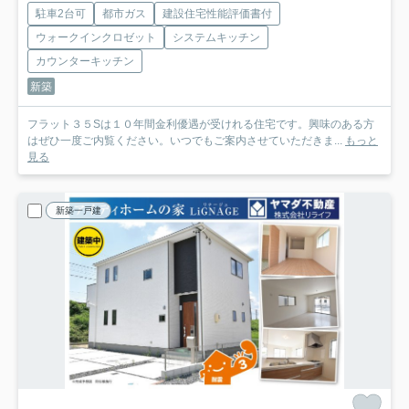
駐車2台可
都市ガス
建設住宅性能評価書付
ウォークインクロゼット
システムキッチン
カウンターキッチン
新築
フラット３５Sは１０年間金利優遇が受けれる住宅です。興味のある方
はぜひ一度ご内覧ください。いつでもご案内させていただきま...
もっと
見る
新築一戸建