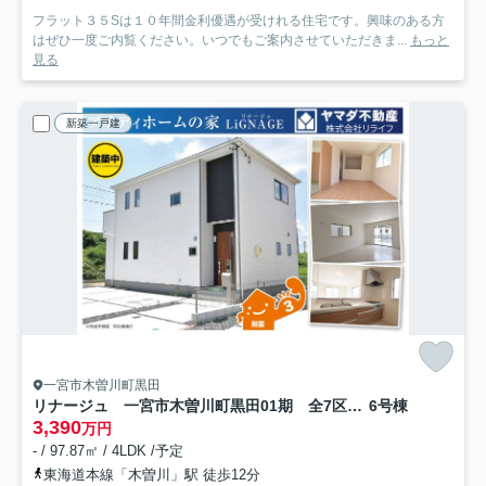
フラット３５Sは１０年間金利優遇が受けれる住宅です。興味のある方
はぜひ一度ご内覧ください。いつでもご案内させていただきま...
もっと
見る
新築一戸建
一宮市木曽川町黒田
リナージュ 一宮市木曽川町黒田01期 全7区画分譲
6号棟
3,390
万円
- / 97.87㎡ / 4LDK /予定
東海道本線「木曽川」駅 徒歩12分