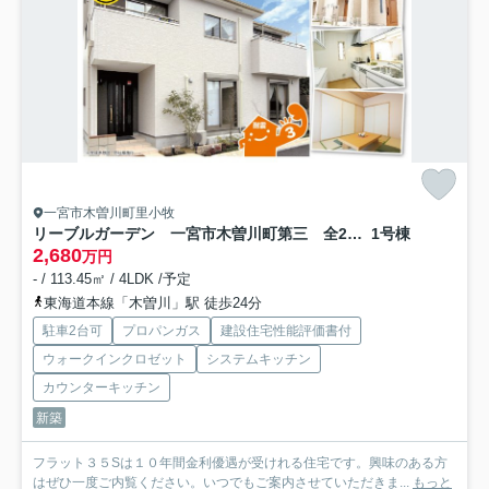
一宮市木曽川町里小牧
リーブルガーデン 一宮市木曽川町第三 全2区画分譲
1号棟
2,680
万円
- / 113.45㎡ / 4LDK /予定
東海道本線「木曽川」駅 徒歩24分
駐車2台可
プロパンガス
建設住宅性能評価書付
ウォークインクロゼット
システムキッチン
カウンターキッチン
新築
フラット３５Sは１０年間金利優遇が受けれる住宅です。興味のある方
はぜひ一度ご内覧ください。いつでもご案内させていただきま...
もっと