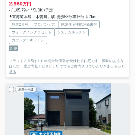
2,980
万円
- / 105.79㎡ / 5LDK /予定
東海道本線「木曽川」駅 徒歩58分車16分 4.7km
駐車2台可
プロパンガス
建設住宅性能評価書付
ウォークインクロゼット
システムキッチン
カウンターキッチン
新築
フラット３５Sは１０年間金利優遇が受けれる住宅です。興味のある方
はぜひ一度ご内覧ください。いつでもご案内させていただきま...
もっと
見る
新築一戸建