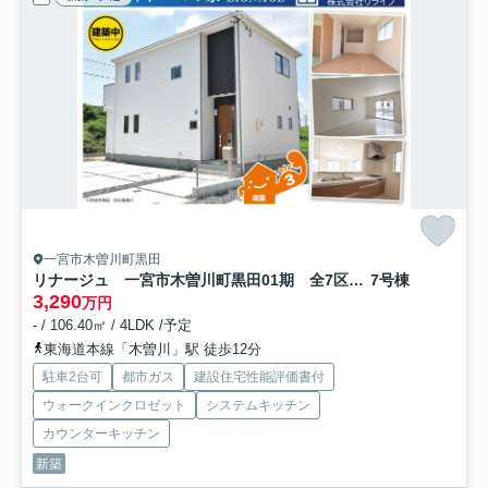
一宮市木曽川町黒田
リナージュ 一宮市木曽川町黒田01期 全7区画分譲
7号棟
3,290
万円
- / 106.40㎡ / 4LDK /予定
東海道本線「木曽川」駅 徒歩12分
駐車2台可
都市ガス
建設住宅性能評価書付
ウォークインクロゼット
システムキッチン
カウンターキッチン
新築