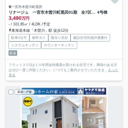
一宮市木曽川町黒田
リナージュ 一宮市木曽川町黒田01期 全7区画分譲
4号棟
3,490
万円
- / 101.85㎡ / 4LDK /予定
東海道本線「木曽川」駅 徒歩12分
駐車2台可
都市ガス
陽当り良好
建設住宅性能評価書付
システムキッチン
カウンターキッチン
新築
フラット３５Sは１０年間金利優遇が受けれる住宅です。興味のある方
はぜひ一度ご内覧ください。いつでもご案内させていただきま...
もっと
見る
新築一戸建