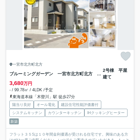
一宮市北方町北方
2号棟 平屋
ブルーミングガーデン 一宮市北方町北方 全2区画分譲
建て
3,680
万円
- / 99.78㎡ / 4LDK /予定
東海道本線「木曽川」駅 徒歩27分
陽当り良好
オール電化
建設住宅性能評価書付
システムキッチン
カウンターキッチン
IHクッキングヒーター
新築
フラット３５Sは１０年間金利優遇が受けれる住宅です。興味のある方