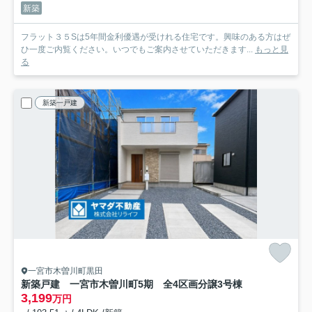
新築
フラット３５Sは5年間金利優遇が受けれる住宅です。興味のある方はぜ
ひ一度ご内覧ください。いつでもご案内させていただきます...
もっと見
る
新築一戸建
一宮市木曽川町黒田
新築戸建 一宮市木曽川町5期 全4区画分譲
3号棟
3,199
万円