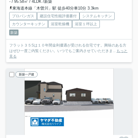
- / 95.58㎡ / 4LDK /新築
東海道本線「木曽川」駅 徒歩40分車10分 3.3km
プロパンガス
建設住宅性能評価書付
システムキッチン
カウンターキッチン
浴室乾燥機
浴室１坪以上
新築
フラット３５Sは１０年間金利優遇が受けれる住宅です。興味のある方
はぜひ一度ご内覧ください。いつでもご案内させていただきま...
もっと
見る
新築一戸建