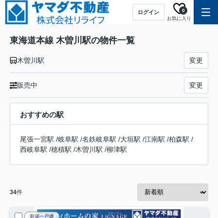
0
ログイン
お気に入り
東海道本線 木曽川駅の物件一覧
木曽川駅
変更
販売中
変更
おすすめの駅
尾張一宮駅
/
岐阜駅
/
名鉄岐阜駅
/
大垣駅
/
江南駅
/
柏森駅
/
西岐阜駅
/
穂積駅
/
木曽川駅
/
柳津駅
34
件
新築一戸建