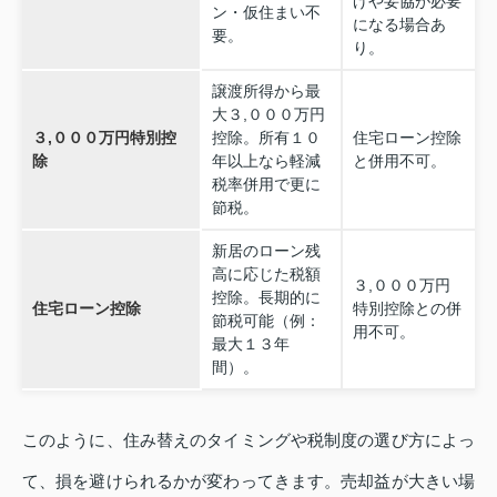
げや妥協が必要
ン・仮住まい不
になる場合あ
要。
り。
譲渡所得から最
大３,０００万円
３,０００万円特別控
控除。所有１０
住宅ローン控除
除
年以上なら軽減
と併用不可。
税率併用で更に
節税。
新居のローン残
高に応じた税額
３,０００万円
控除。長期的に
住宅ローン控除
特別控除との併
節税可能（例：
用不可。
最大１３年
間）。
このように、住み替えのタイミングや税制度の選び方によっ
て、損を避けられるかが変わってきます。売却益が大きい場