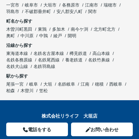
一宮市
岐阜市
大垣市
各務原市
江南市
瑞穂市
羽島市
不破郡垂井町
安八郡安八町
関市
町名から探す
木曽川町黒田
東鶉
多加木
南今ケ渕
北方町北方
奥町
中川原
中鶉
綾戸
開明
沿線から探す
東海道本線
名鉄名古屋本線
樽見鉄道
高山本線
名鉄各務原線
名鉄尾西線
養老鉄道
名鉄竹鼻線
名鉄犬山線
名鉄羽島線
駅から探す
尾張一宮
岐阜
大垣
名鉄岐阜
江南
穂積
西岐阜
柏森
木曽川
笠松
株式会社リライフ 大垣店
電話をする
お問い合わせ