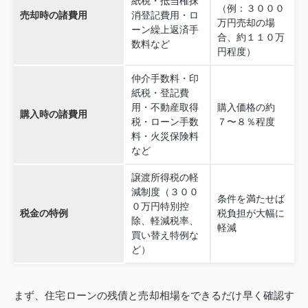
紙税・抵当権抹
（例：３０００
売却時の諸費用
消登記費用・ロ
万円売却の場
ーン繰上返済手
合、約１１０万
数料など
円程度）
仲介手数料・印
紙税・登記費
用・不動産取得
購入価格の約
購入時の諸費用
税・ローン手数
７〜８％程度
料・火災保険料
など
譲渡所得税の軽
減制度（３００
条件を満たせば
０万円特別控
税金の特例
税負担が大幅に
除、軽減税率、
軽減
買い替え特例な
ど）
まず、住宅ローンの残債と売却相場をできるだけ早く確認す