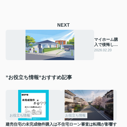
NEXT
マイホーム購
入で後悔しな
い方法は？家
2026.02.20
探しの注意点
もご紹介
”お役立ち情報”おすすめ記事
お役立ち情報
お役立ち情報
建売住宅の未完成物件購入は不
住宅ローン審査は転職が影響す