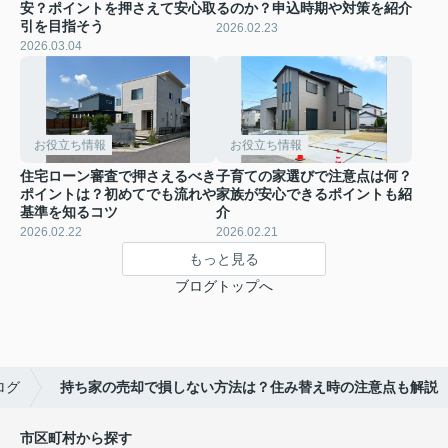
安？ポイントを押さえて安心取
るのか？申込時期や対策を紹介
引を目指そう
2026.02.23
2026.03.04
お役立ち情報
お役立ち情報
住宅ローン審査で押さえるべき
子育ての家選びで注意点は何？
ポイントは？初めてでも流れや
家族が安心できるポイントも紹
基準を知るコツ
介
2026.02.22
2026.02.21
もっと見る
ブログトップへ
ログ
持ち家の売却で損しない方法は？住み替え時の注意点も解説
市区町村から探す