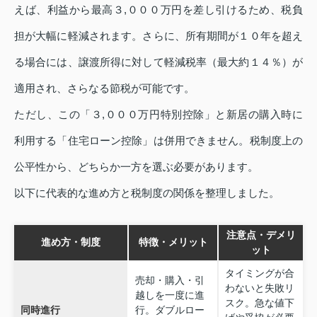
えば、利益から最高３,０００万円を差し引けるため、税負
担が大幅に軽減されます。さらに、所有期間が１０年を超え
る場合には、譲渡所得に対して軽減税率（最大約１４％）が
適用され、さらなる節税が可能です。
ただし、この「３,０００万円特別控除」と新居の購入時に
利用する「住宅ローン控除」は併用できません。税制度上の
公平性から、どちらか一方を選ぶ必要があります。
以下に代表的な進め方と税制度の関係を整理しました。
注意点・デメリ
進め方・制度
特徴・メリット
ット
タイミングが合
売却・購入・引
わないと失敗リ
越しを一度に進
スク。急な値下
同時進行
行。ダブルロー