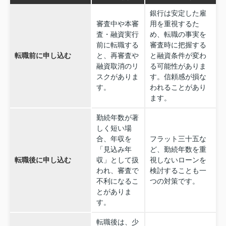
銀行は安定した雇
審査中や本審
用を重視するた
査・融資実行
め、転職の事実を
前に転職する
審査時に把握する
転職前に申し込む
と、再審査や
と融資条件が変わ
融資取消のリ
る可能性がありま
スクがありま
す。信頼感が損な
す。
われることがあり
ます。
勤続年数が著
しく短い場
合、年収を
フラット三十五な
「見込み年
ど、勤続年数を重
転職後に申し込む
収」として扱
視しないローンを
われ、審査で
検討することも一
不利になるこ
つの対策です。
とがありま
す。
転職後は、少