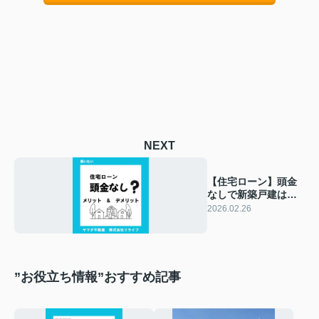
NEXT
【住宅ローン】頭金
なしで新築戸建は購
入できる？メリット
2026.02.26
やデメリットも解説
”お役立ち情報”おすすめ記事