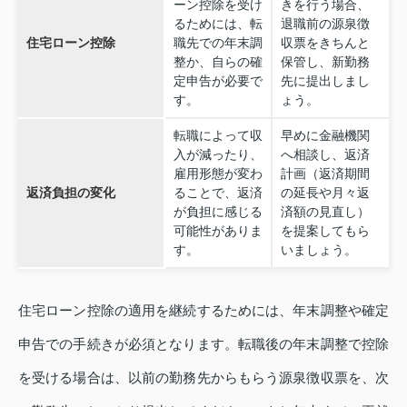
ーン控除を受け
きを行う場合、
るためには、転
退職前の源泉徴
住宅ローン控除
職先での年末調
収票をきちんと
整か、自らの確
保管し、新勤務
定申告が必要で
先に提出しまし
す。
ょう。
転職によって収
早めに金融機関
入が減ったり、
へ相談し、返済
雇用形態が変わ
計画（返済期間
返済負担の変化
ることで、返済
の延長や月々返
が負担に感じる
済額の見直し）
可能性がありま
を提案してもら
す。
いましょう。
住宅ローン控除の適用を継続するためには、年末調整や確定
申告での手続きが必須となります。転職後の年末調整で控除
を受ける場合は、以前の勤務先からもらう源泉徴収票を、次