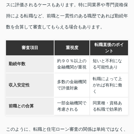
スに評価されるケースもあります。特に同業界や専門資格保
持による転職など、前職と一貫性のある職歴であれば勤続年
数を合算して審査してもらえる場合もあります。
転職直後のポイ
審査項目
重視度
ント
約９０％以上の
短いと不利にな
勤続年数
金融機関が重視
る可能性あり
転職によって上
多数の金融機関
収入安定性
がれば有利に働
で評価対象
く
一部金融機関で
同業種・資格あ
前職との合算
考慮される
る転職で効果的
このように、転職と住宅ローン審査の関係は単純ではなく、