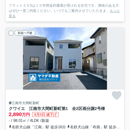
フラット３５Sは１０年間金利優遇が受けれる住宅です。興味のある方
はぜひ一度ご内覧ください。いつでもご案内させていただきま...
もっと
見る
新築一戸建
江南市大間町新町
クワイエ 江南市大間町新町第1 全2区画分譲
2号棟
2,890
万円
8月4日 値下げ
- / 98.01㎡ / 4LDK /新築
名鉄犬山線「江南」駅 徒歩16分
名鉄犬山線「布袋」駅 徒歩36分車7分 2.9km