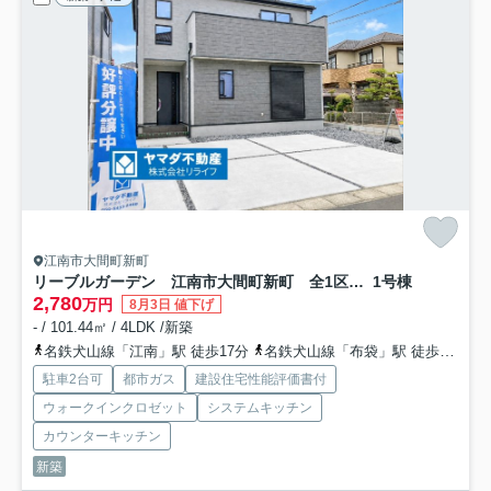
江南市大間町新町
リーブルガーデン 江南市大間町新町 全1区画分譲
1号棟
2,780
万円
8月3日 値下げ
- / 101.44㎡ / 4LDK /新築
名鉄犬山線「江南」駅 徒歩17分
名鉄犬山線「布袋」駅 徒歩35分車7分 2.8km
駐車2台可
都市ガス
建設住宅性能評価書付
ウォークインクロゼット
システムキッチン
カウンターキッチン
新築