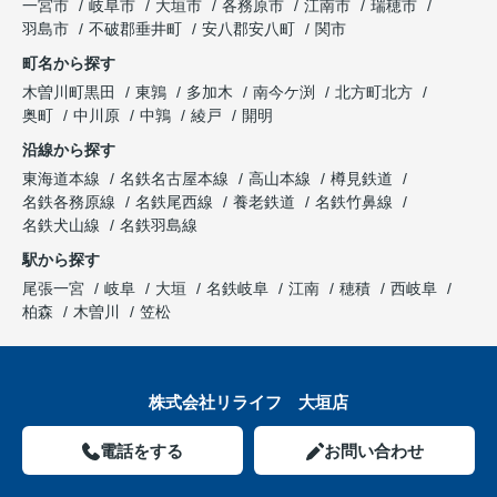
一宮市
岐阜市
大垣市
各務原市
江南市
瑞穂市
羽島市
不破郡垂井町
安八郡安八町
関市
町名から探す
木曽川町黒田
東鶉
多加木
南今ケ渕
北方町北方
奥町
中川原
中鶉
綾戸
開明
沿線から探す
東海道本線
名鉄名古屋本線
高山本線
樽見鉄道
名鉄各務原線
名鉄尾西線
養老鉄道
名鉄竹鼻線
名鉄犬山線
名鉄羽島線
駅から探す
尾張一宮
岐阜
大垣
名鉄岐阜
江南
穂積
西岐阜
柏森
木曽川
笠松
株式会社リライフ 大垣店
電話をする
お問い合わせ