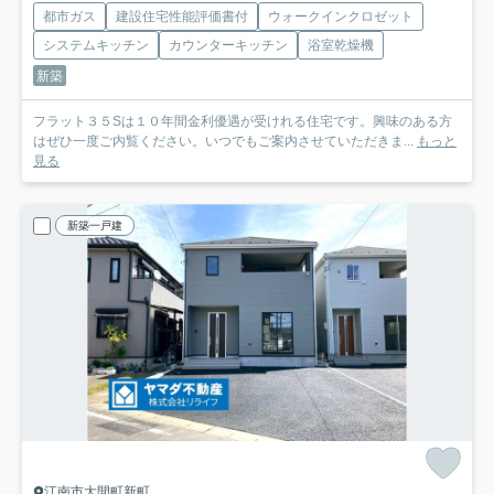
都市ガス
建設住宅性能評価書付
ウォークインクロゼット
システムキッチン
カウンターキッチン
浴室乾燥機
新築
フラット３５Sは１０年間金利優遇が受けれる住宅です。興味のある方
はぜひ一度ご内覧ください。いつでもご案内させていただきま...
もっと
見る
新築一戸建
江南市大間町新町