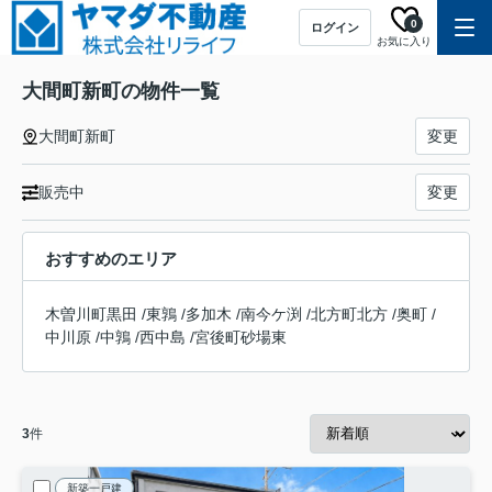
0
ログイン
お気に入り
大間町新町の物件一覧
大間町新町
変更
販売中
変更
おすすめのエリア
木曽川町黒田
/
東鶉
/
多加木
/
南今ケ渕
/
北方町北方
/
奥町
/
中川原
/
中鶉
/
西中島
/
宮後町砂場東
3
件
新築一戸建