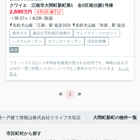
クワイエ 江南市大間町新町第1 全2区画分譲
1号棟
2,690
万円
8月4日 値下げ
- / 95.57㎡ / 4LDK /新築
名鉄犬山線「江南」駅 徒歩16分
名鉄犬山線「布袋」駅 徒歩36分車7分 2.9km
都市ガス
建設住宅性能評価書付
ウォークインクロゼット
システムキッチン
カウンターキッチン
浴室乾燥機
新築
フラット３５Sは１０年間金利優遇が受けれる住宅です。興味のある方
はぜひ一度ご内覧ください。いつでもご案内させていただきま...
もっと
見る
1
築一戸建て情報は株式会社リライフ大垣店
大間町新町の物件一覧
市区町村から探す