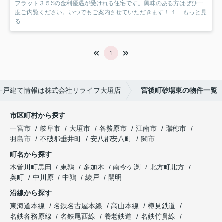
フラット３５Sの金利優遇が受けれる住宅です。興味のある方はぜひ一
度ご内覧ください。いつでもご案内させていただきます！ １...
もっと見
る
1
一戸建て情報は株式会社リライフ大垣店
宮後町砂場東の物件一覧
市区町村から探す
一宮市
岐阜市
大垣市
各務原市
江南市
瑞穂市
羽島市
不破郡垂井町
安八郡安八町
関市
町名から探す
木曽川町黒田
東鶉
多加木
南今ケ渕
北方町北方
奥町
中川原
中鶉
綾戸
開明
沿線から探す
東海道本線
名鉄名古屋本線
高山本線
樽見鉄道
名鉄各務原線
名鉄尾西線
養老鉄道
名鉄竹鼻線