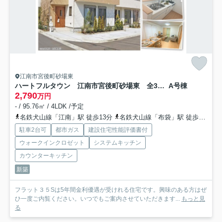
江南市宮後町砂場東
ハートフルタウン 江南市宮後町砂場東 全3区画分譲
A号棟
2,790
万円
- / 95.76㎡ / 4LDK /予定
名鉄犬山線「江南」駅 徒歩13分
名鉄犬山線「布袋」駅 徒歩32分車6分 2.5km
駐車2台可
都市ガス
建設住宅性能評価書付
ウォークインクロゼット
システムキッチン
カウンターキッチン
新築
フラット３５Sは5年間金利優遇が受けれる住宅です。興味のある方はぜ
ひ一度ご内覧ください。いつでもご案内させていただきます...
もっと見
る