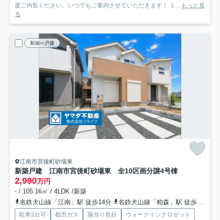
度ご内覧ください。いつでもご案内させていただきます！ １...
もっと見
る
新築一戸建
江南市宮後町砂場東
新築戸建 江南市宮後町砂場東 全10区画分譲
4号棟
2,990
万円
- / 105.16㎡ / 4LDK /新築
名鉄犬山線「江南」駅 徒歩14分
名鉄犬山線「柏森」駅 徒歩30分車6分 2.6km
駐車2台可
都市ガス
陽当り良好
ウォークインクロゼット