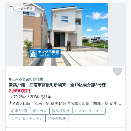
中古一戸建
江南市宮後町砂場東
新築戸建 江南市宮後町砂場東 全10区画分譲
3号棟
2,690
万円
- / 79.28㎡ / 3LDK /築1年
名鉄犬山線「江南」駅 徒歩14分
名鉄犬山線「柏森」駅 徒歩30分車6分 2.6km
駐車2台可
都市ガス
陽当り良好
システムキッチン
カウンターキッチン
浴室乾燥機