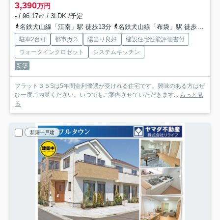
3,390
万円
- / 96.17㎡ / 3LDK /予定
名鉄犬山線「江南」駅 徒歩13分
名鉄犬山線「布袋」駅 徒歩32分車6分 2.5km
駐車2台可
都市ガス
陽当り良好
建設住宅性能評価書付
ウォークインクロゼット
システムキッチン
新築
フラット３５Sは5年間金利優遇が受けれる住宅です。興味のある方はぜ
ひ一度ご内覧ください。いつでもご案内させていただきます...
もっと見
る
新築一戸建