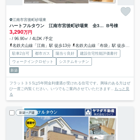
江南市宮後町砂場東
ハートフルタウン 江南市宮後町砂場東 全3区画分譲
B号棟
3,290
万円
- / 96.90㎡ / 4LDK /予定
名鉄犬山線「江南」駅 徒歩13分
名鉄犬山線「布袋」駅 徒歩32分車6分 2.5km
駐車2台可
都市ガス
陽当り良好
建設住宅性能評価書付
ウォークインクロゼット
システムキッチン
新築
フラット３５Sは5年間金利優遇が受けれる住宅です。興味のある方はぜ
ひ一度ご内覧ください。いつでもご案内させていただきます...
もっと見
る
新築一戸建