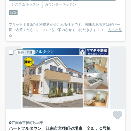
システムキッチン
カウンターキッチン
新築
フラット３５Sの金利優遇が受けれる住宅です。興味のある方はぜひ一
度ご内覧ください。いつでもご案内させていただきます！ １...
もっと見
る
新築一戸建
江南市宮後町砂場東
ハートフルタウン 江南市宮後町砂場東 全3区画分譲
C号棟