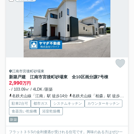
江南市宮後町砂場東
新築戸建 江南市宮後町砂場東 全10区画分譲
7号棟
2,990
万円
- / 103.09㎡ / 4LDK /新築
名鉄犬山線「江南」駅 徒歩14分
名鉄犬山線「柏森」駅 徒歩30分車6分 2.6km
駐車2台可
都市ガス
システムキッチン
カウンターキッチン
食器洗い乾燥機
浴室乾燥機
新築
フラット３５Sの金利優遇が受けれる住宅です。興味のある方はぜひ一