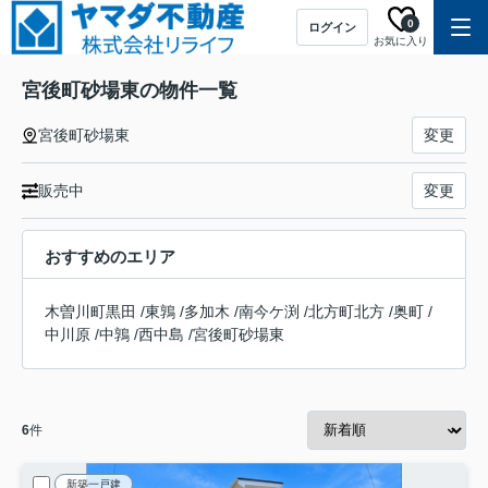
0
ログイン
お気に入り
宮後町砂場東の物件一覧
宮後町砂場東
変更
販売中
変更
おすすめのエリア
木曽川町黒田
/
東鶉
/
多加木
/
南今ケ渕
/
北方町北方
/
奥町
/
中川原
/
中鶉
/
西中島
/
宮後町砂場東
6
件
新築一戸建