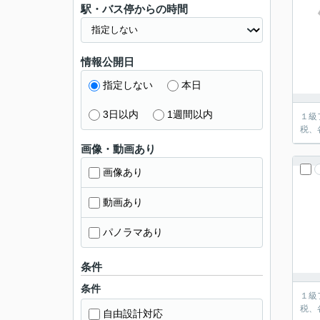
駅・バス停からの時間
情報公開日
指定しない
本日
3日以内
1週間以内
１級
税、
画像・動画あり
画像あり
動画あり
パノラマあり
条件
条件
１級
税、
自由設計対応