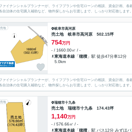
ファイナンシャルプランナーが、ライフプランや住宅ローンの相談、資金計画、各
各自治体の住宅購入補助など、物件探しからお引渡しまで、しっかり対応致します
売地
岐阜市
高河原
売土地 岐阜市高河原 502.15坪
754
万円
- / 1660.00㎡ / -
東海道本線
「
穂積
」駅 徒歩47分車12分
5.0km
ファイナンシャルプランナーが、ライフプランや住宅ローンの相談、資金計画、各
各自治体の住宅購入補助など、物件探しからお引渡しまで、しっかり対応致します
売地
瑞穂市
十九条
売土地 瑞穂市十九条 174.43坪
1,140
万円
- / 576.66㎡ / -
東海道本線
「
穂積
」駅 バス12分 みずほ