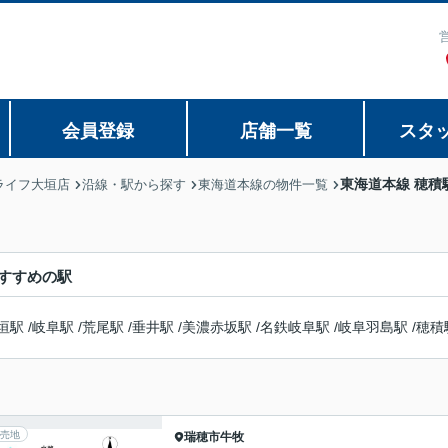
会員登録
店舗一覧
スタ
東海道本線 穂積
ライフ大垣店
沿線・駅から探す
東海道本線の物件一覧
すすめの駅
垣駅
/
岐阜駅
/
荒尾駅
/
垂井駅
/
美濃赤坂駅
/
名鉄岐阜駅
/
岐阜羽島駅
/
穂積
売地
瑞穂市
牛牧