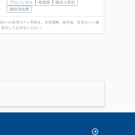
プロパンガス
南道路
陽当り良好
個別浄化槽
銀行への住宅ローン手続き、火災保険、給付金、住宅ローン減
。安心してお任せください。