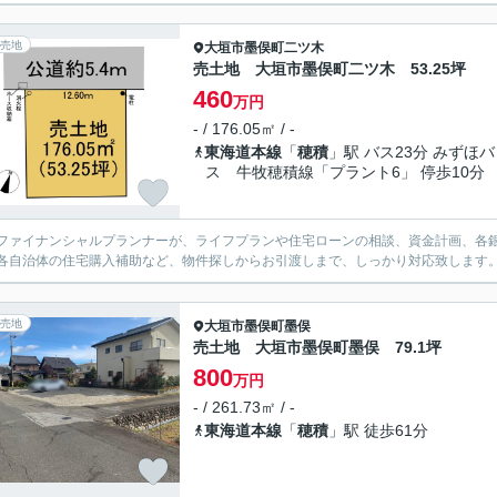
売地
大垣市
墨俣町二ツ木
売土地 大垣市墨俣町二ツ木 53.25坪
460
万円
- / 176.05㎡ / -
東海道本線
「
穂積
」駅 バス23分 みずほバ
ス 牛牧穂積線「プラント6」 停歩10分
ファイナンシャルプランナーが、ライフプランや住宅ローンの相談、資金計画、各
各自治体の住宅購入補助など、物件探しからお引渡しまで、しっかり対応致します
売地
大垣市
墨俣町墨俣
売土地 大垣市墨俣町墨俣 79.1坪
800
万円
- / 261.73㎡ / -
東海道本線
「
穂積
」駅 徒歩61分