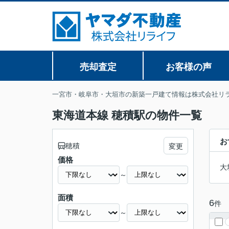
売却査定
お客様の声
一宮市・岐阜市・大垣市の新築一戸建て情報は株式会社リ
東海道本線 穂積駅の物件一覧
お
穂積
変更
価格
大
～
面積
6
件
～