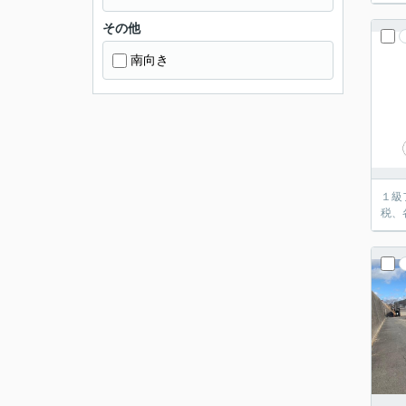
その他
南向き
１級
税、