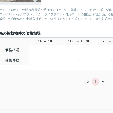
ット３５Sは１０年間金利優遇が受けれる住宅です。興味のある方はぜひ一度ご内
ファイナンシャルプランナーが、ライフプランや住宅ローンの相談、資金計画、各
減税、各自治体の住宅購入補助など、物件探しからお引渡しまで、しっかり対応致
森の掲載物件の価格相場
1R ～ 1K
1DK ～ 1LDK
2K ～ 
-
-
-
価格相場
-
-
-
募集件数
1