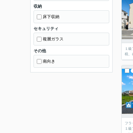
収納
床下収納
セキュリティ
複層ガラス
１級
その他
税、
南向き
フラ
１級