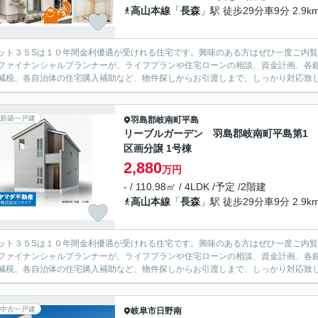
高山本線
「
長森
」駅 徒歩29分車9分 2.9k
ット３５Sは１０年間金利優遇が受けれる住宅です。興味のある方はぜひ一度ご内
ファイナンシャルプランナーが、ライフプランや住宅ローンの相談、資金計画、各
減税、各自治体の住宅購入補助など、物件探しからお引渡しまで、しっかり対応致
新築一戸建
羽島郡岐南町
平島
リーブルガーデン 羽島郡岐南町平島第1 
区画分譲 1号棟
2,880
万円
- / 110.98㎡ / 4LDK /予定 /2階建
高山本線
「
長森
」駅 徒歩29分車9分 2.9k
ット３５Sは１０年間金利優遇が受けれる住宅です。興味のある方はぜひ一度ご内
ファイナンシャルプランナーが、ライフプランや住宅ローンの相談、資金計画、各
減税、各自治体の住宅購入補助など、物件探しからお引渡しまで、しっかり対応致
中古一戸建
岐阜市
日野南