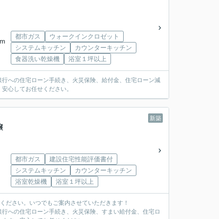
都市ガス
ウォークインクロゼット
km
システムキッチン
カウンターキッチン
食器洗い乾燥機
浴室１坪以上
銀行への住宅ローン手続き、火災保険、給付金、住宅ローン減
。安心してお任せください。
新築
譲
都市ガス
建設住宅性能評価書付
システムキッチン
カウンターキッチン
浴室乾燥機
浴室１坪以上
覧ください。いつでもご案内させていただきます！
銀行への住宅ローン手続き、火災保険、すまい給付金、住宅ロ