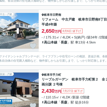
減税、各自治体の住宅購入補助など、物件探しからお引渡しまで、しっかり対応致
中古一戸建
岐阜市
日野南
リフォーム 中古戸建 岐阜市日野南8丁
平成4年築
2,650
8月6日 値下げ
万円
- / 175.31㎡ / 4LDK＋S(納戸) /築34年 /2階
高山本線
「
長森
」駅 車13分 4.5km
ファイナンシャルプランナーが、ライフプランや住宅ローンの相談、資金計画、各
各自治体の住宅購入補助など、物件探しからお引渡しまで、しっかり対応致します
新築一戸建
岐阜市
手力町
リーブルガーデン 岐阜市手力町第２ 全
画分譲 ２号棟
2,430
7月27日 値下げ
万円
- / 110.15㎡ / 4LDK /新築 /2階建
高山本線
「
長森
」駅 徒歩16分