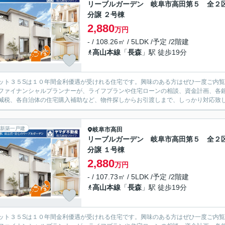
リーブルガーデン 岐阜市高田第５ 全２
分譲 ２号棟
2,880
万円
- / 108.26㎡ / 5LDK /予定 /2階建
高山本線
「
長森
」駅 徒歩19分
ット３５Sは１０年間金利優遇が受けれる住宅です。興味のある方はぜひ一度ご内
ファイナンシャルプランナーが、ライフプランや住宅ローンの相談、資金計画、各
減税、各自治体の住宅購入補助など、物件探しからお引渡しまで、しっかり対応致
新築一戸建
岐阜市
高田
リーブルガーデン 岐阜市高田第５ 全２
分譲 １号棟
2,880
万円
- / 107.73㎡ / 5LDK /予定 /2階建
高山本線
「
長森
」駅 徒歩19分
ット３５Sは１０年間金利優遇が受けれる住宅です。興味のある方はぜひ一度ご内