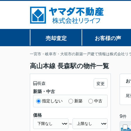
売却査定
お客様の声
一宮市・岐阜市・大垣市の新築一戸建て情報は株式会社リ
高山本線 長森駅の物件一覧
お
長森
変更
新築・中古
尾
指定しない
新築
中古
価格
9
件
～