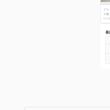
フラ
１級
ーン
長