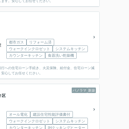
します。安心してお任せください。
目
都市ガス
リフォーム済
建
ウォークインクロゼット
システムキッチン
カウンターキッチン
食器洗い乾燥機
銀行への住宅ローン手続き、火災保険、給付金、住宅ローン減
。安心してお任せください。
パノラマ
新築
２区
オール電化
建設住宅性能評価書付
ウォークインクロゼット
システムキッチン
カウンターキッチン
IHクッキングヒーター