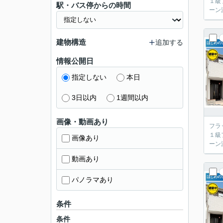
１級
駅・バス停からの時間
ーン
建物構造
追加する
情報公開日
指定しない
本日
3日以内
1週間以内
画像・動画あり
フラ
１級
画像あり
ーン
動画あり
パノラマあり
条件
条件