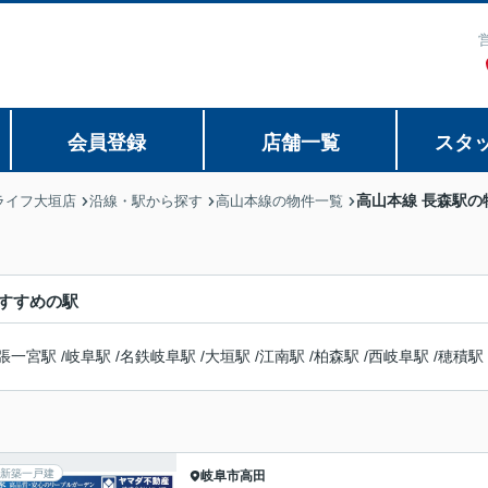
会員登録
店舗一覧
スタ
高山本線 長森駅の
ライフ大垣店
沿線・駅から探す
高山本線の物件一覧
すすめの駅
張一宮駅
/
岐阜駅
/
名鉄岐阜駅
/
大垣駅
/
江南駅
/
柏森駅
/
西岐阜駅
/
穂積駅
新築一戸建
岐阜市
高田