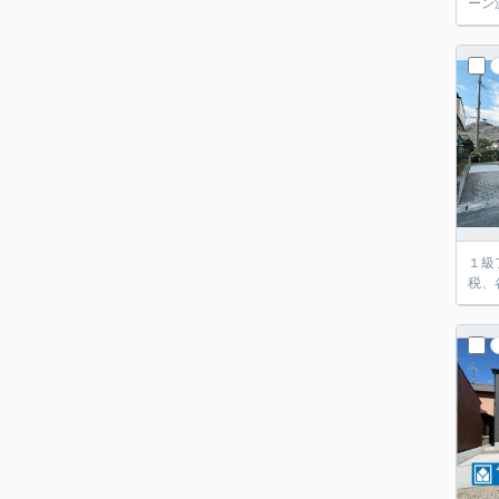
ーン
１級
税、