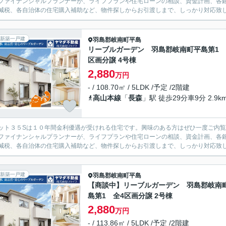
ファイナンシャルプランナーが、ライフプランや住宅ローンの相談、資金計画、各
減税、各自治体の住宅購入補助など、物件探しからお引渡しまで、しっかり対応致
新築一戸建
羽島郡岐南町
平島
リーブルガーデン 羽島郡岐南町平島第1 
区画分譲 4号棟
2,880
万円
- / 108.70㎡ / 5LDK /予定 /2階建
高山本線
「
長森
」駅 徒歩29分車9分 2.9k
ット３５Sは１０年間金利優遇が受けれる住宅です。興味のある方はぜひ一度ご内
ファイナンシャルプランナーが、ライフプランや住宅ローンの相談、資金計画、各
減税、各自治体の住宅購入補助など、物件探しからお引渡しまで、しっかり対応致
新築一戸建
羽島郡岐南町
平島
【商談中】リーブルガーデン 羽島郡岐南
島第1 全4区画分譲 2号棟
2,880
万円
- / 113.86㎡ / 5LDK /予定 /2階建