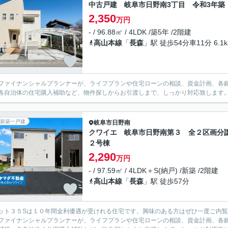
中古戸建 岐阜市日野南3丁目 令和3年築
2,350
万円
- / 96.88㎡ / 4LDK /築5年 /2階建
高山本線
「
長森
」駅 徒歩54分車11分 6.1
ファイナンシャルプランナーが、ライフプランや住宅ローンの相談、資金計画、各
各自治体の住宅購入補助など、物件探しからお引渡しまで、しっかり対応致します
新築一戸建
岐阜市
日野南
クワイエ 岐阜市日野南第３ 全２区画分
２号棟
2,290
万円
- / 97.59㎡ / 4LDK＋S(納戸) /新築 /2階建
高山本線
「
長森
」駅 徒歩57分
ット３５Sは１０年間金利優遇が受けれる住宅です。興味のある方はぜひ一度ご内
ファイナンシャルプランナーが、ライフプランや住宅ローンの相談、資金計画、各