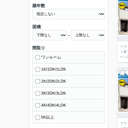
築年数
面積
～
フラ
間取り
１級
ワンルーム
ーン
1K/1DK/1LDK
2K/2DK/2LDK
3K/3DK/3LDK
4K/4DK/4LDK
5K以上
フラ