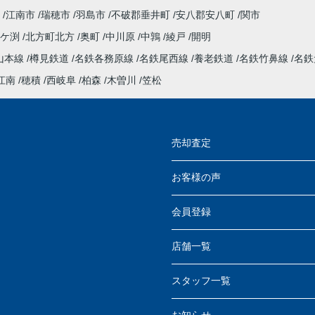
江南市
瑞穂市
羽島市
不破郡垂井町
安八郡安八町
関市
今ケ渕
北方町北方
奥町
中川原
中鶉
綾戸
開明
山本線
樽見鉄道
名鉄各務原線
名鉄尾西線
養老鉄道
名鉄竹鼻線
名鉄
江南
穂積
西岐阜
柏森
木曽川
笠松
売却査定
お客様の声
会員登録
店舗一覧
スタッフ一覧