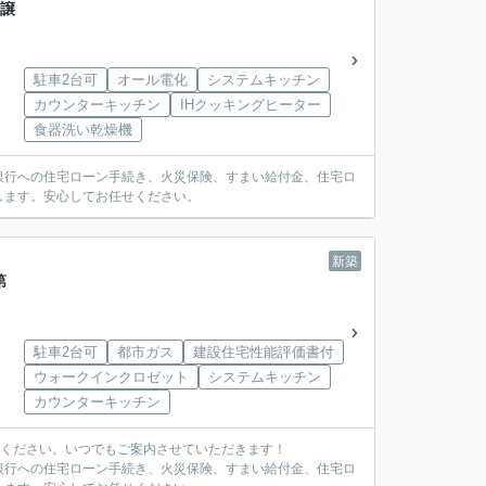
分譲
駐車2台可
オール電化
システムキッチン
カウンターキッチン
IHクッキングヒーター
食器洗い乾燥機
銀行への住宅ローン手続き、火災保険、すまい給付金、住宅ロ
します。安心してお任せください。
新築
第
駐車2台可
都市ガス
建設住宅性能評価書付
ウォークインクロゼット
システムキッチン
カウンターキッチン
覧ください。いつでもご案内させていただきます！
銀行への住宅ローン手続き、火災保険、すまい給付金、住宅ロ