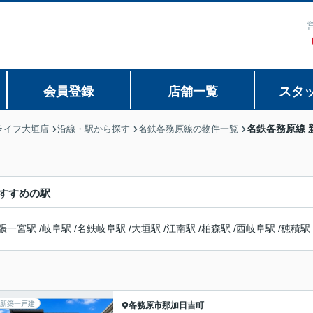
会員登録
店舗一覧
スタ
名鉄各務原線 
ライフ大垣店
沿線・駅から探す
名鉄各務原線の物件一覧
すすめの駅
張一宮駅
/
岐阜駅
/
名鉄岐阜駅
/
大垣駅
/
江南駅
/
柏森駅
/
西岐阜駅
/
穂積駅
新築一戸建
各務原市
那加日吉町