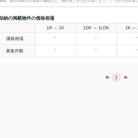
減税、各自治体の住宅購入補助など、物件探しからお引渡しまで、しっかり対応致
加納の掲載物件の価格相場
1R ～ 1K
1DK ～ 1LDK
2K ～ 
-
-
-
価格相場
-
-
-
募集件数
1