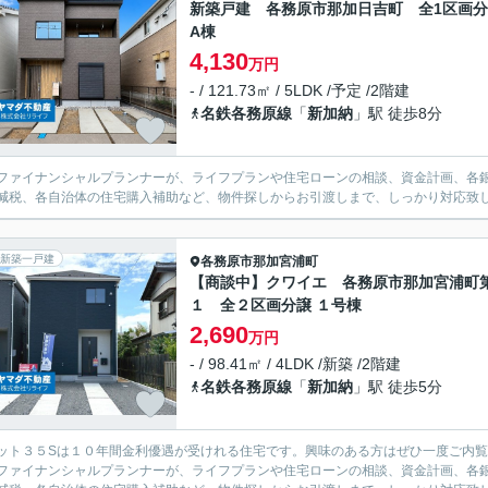
新築戸建 各務原市那加日吉町 全1区画
A棟
4,130
万円
- / 121.73㎡ / 5LDK /予定 /2階建
名鉄各務原線
「
新加納
」駅 徒歩8分
ファイナンシャルプランナーが、ライフプランや住宅ローンの相談、資金計画、各
減税、各自治体の住宅購入補助など、物件探しからお引渡しまで、しっかり対応致
新築一戸建
各務原市
那加宮浦町
【商談中】クワイエ 各務原市那加宮浦町
１ 全２区画分譲 １号棟
2,690
万円
- / 98.41㎡ / 4LDK /新築 /2階建
名鉄各務原線
「
新加納
」駅 徒歩5分
ット３５Sは１０年間金利優遇が受けれる住宅です。興味のある方はぜひ一度ご内
ファイナンシャルプランナーが、ライフプランや住宅ローンの相談、資金計画、各