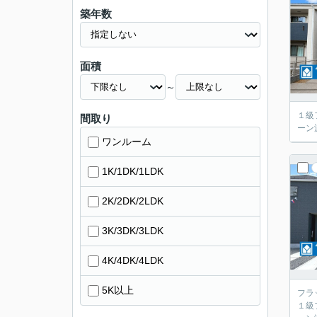
築年数
面積
～
１級
間取り
ーン
ワンルーム
1K/1DK/1LDK
2K/2DK/2LDK
3K/3DK/3LDK
4K/4DK/4LDK
5K以上
フラ
１級