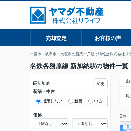
売却査定
お客様の声
一宮市・岐阜市・大垣市の新築一戸建て情報は株式会社リ
名鉄各務原線 新加納駅の物件一覧
お
新加納
変更
新築・中古
尾
指定しない
新築
中古
価格
2
件
～