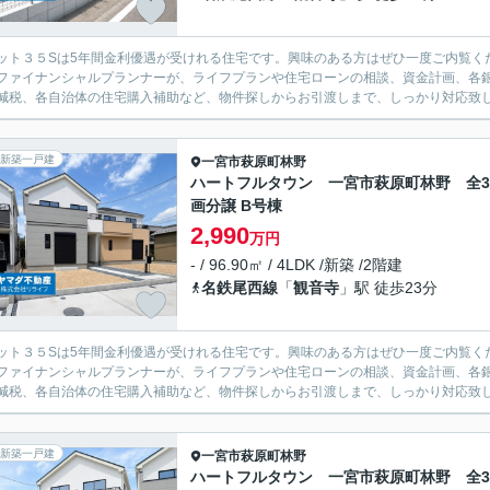
ット３５Sは5年間金利優遇が受けれる住宅です。興味のある方はぜひ一度ご内覧く
ファイナンシャルプランナーが、ライフプランや住宅ローンの相談、資金計画、各
減税、各自治体の住宅購入補助など、物件探しからお引渡しまで、しっかり対応致
新築一戸建
一宮市
萩原町林野
ハートフルタウン 一宮市萩原町林野 全
画分譲 B号棟
2,990
万円
- / 96.90㎡ / 4LDK /新築 /2階建
名鉄尾西線
「
観音寺
」駅 徒歩23分
ット３５Sは5年間金利優遇が受けれる住宅です。興味のある方はぜひ一度ご内覧く
ファイナンシャルプランナーが、ライフプランや住宅ローンの相談、資金計画、各
減税、各自治体の住宅購入補助など、物件探しからお引渡しまで、しっかり対応致
新築一戸建
一宮市
萩原町林野
ハートフルタウン 一宮市萩原町林野 全