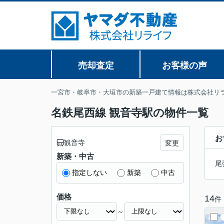
売却査定
お客様の声
一宮市・岐阜市・大垣市の新築一戸建て情報は株式会社リ
名鉄尾西線 観音寺駅の物件一覧
お
観音寺
変更
新築・中古
尾
指定しない
新築
中古
価格
14
件
～