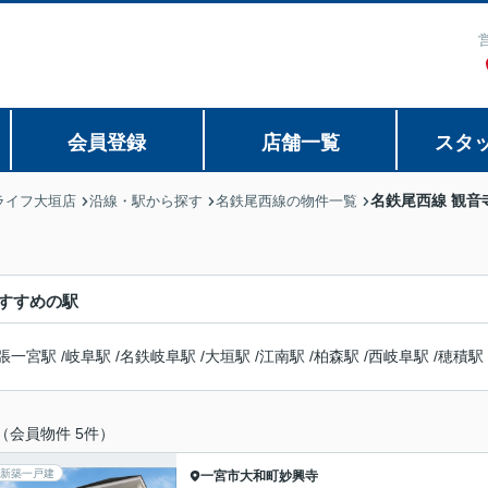
会員登録
店舗一覧
スタ
名鉄尾西線 観音
ライフ大垣店
沿線・駅から探す
名鉄尾西線の物件一覧
すすめの駅
張一宮駅
/
岐阜駅
/
名鉄岐阜駅
/
大垣駅
/
江南駅
/
柏森駅
/
西岐阜駅
/
穂積駅
（会員物件 5件）
新築一戸建
一宮市
大和町妙興寺