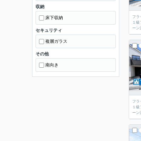
収納
フラ
床下収納
１級
ーン
セキュリティ
複層ガラス
その他
南向き
フラ
１級
ーン