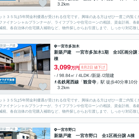
3.2km
ット３５Sは5年間金利優遇が受けれる住宅です。興味のある方はぜひ一度ご内覧く
ファイナンシャルプランナーが、ライフプランや住宅ローンの相談、資金計画、各
減税、各自治体の住宅購入補助など、物件探しからお引渡しまで、しっかり対応致
新築一戸建
一宮市
多加木
新築戸建 一宮市多加木1期 全3区画分譲 
棟
3,099
8月2日 値下げ
万円
- / 98.84㎡ / 4LDK /新築 /2階建
名鉄尾西線
「
観音寺
」駅 徒歩40分車10分
3.2km
ット３５Sは5年間金利優遇が受けれる住宅です。興味のある方はぜひ一度ご内覧く
ファイナンシャルプランナーが、ライフプランや住宅ローンの相談、資金計画、各
減税、各自治体の住宅購入補助など、物件探しからお引渡しまで、しっかり対応致
新築一戸建
一宮市
野口
新築戸建 一宮市野口 全1区画分譲 A棟