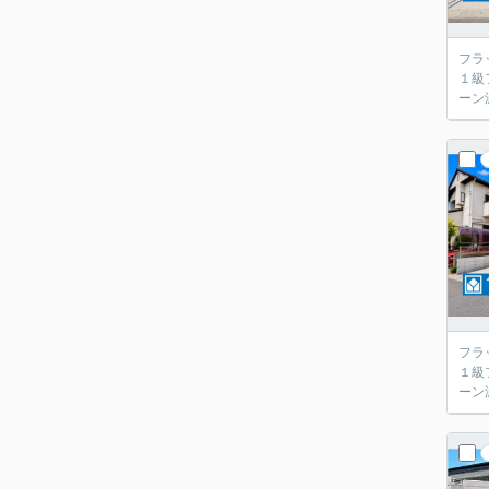
フラ
１級
ーン
フラ
１級
ーン