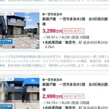
減税、各自治体の住宅購入補助など、物件探しからお引渡しまで、しっかり対応致
新築一戸建
一宮市
多加木
新築戸建 一宮市多加木1期 全3区画分譲 
棟
3,299
8月2日 値下げ
万円
- / 96.97㎡ / 4LDK /新築 /2階建
名鉄尾西線
「
観音寺
」駅 徒歩40分車10分
3.2km
ット３５Sは5年間金利優遇が受けれる住宅です。興味のある方はぜひ一度ご内覧く
ファイナンシャルプランナーが、ライフプランや住宅ローンの相談、資金計画、各
減税、各自治体の住宅購入補助など、物件探しからお引渡しまで、しっかり対応致
新築一戸建
一宮市
多加木
新築戸建 一宮市多加木1期 全3区画分譲 
棟
2,999
8月2日 値下げ
万円
- / 94.70㎡ / 4LDK /新築 /2階建
名鉄尾西線
「
観音寺
」駅 徒歩40分車10分