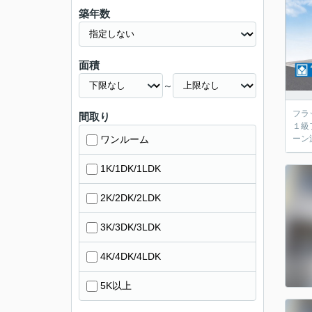
築年数
面積
～
フラ
間取り
１級
ワンルーム
ーン
1K/1DK/1LDK
2K/2DK/2LDK
3K/3DK/3LDK
4K/4DK/4LDK
5K以上