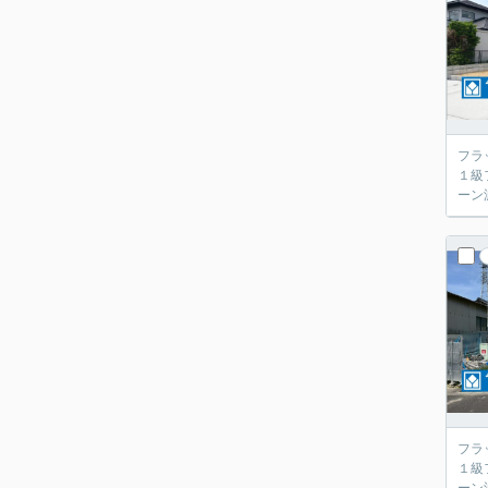
フラ
１級
ーン
フラ
１級