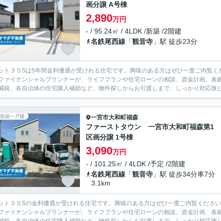
画分譲 A号棟
2,890
万円
- / 95.24㎡ / 4LDK /新築 /2階建
名鉄尾西線
「
観音寺
」駅 徒歩23分
ット３５Sは5年間金利優遇が受けれる住宅です。興味のある方はぜひ一度ご内覧く
ファイナンシャルプランナーが、ライフプランや住宅ローンの相談、資金計画、各
減税、各自治体の住宅購入補助など、物件探しからお引渡しまで、しっかり対応致
新築一戸建
一宮市
大和町福森
ファーストタウン 一宮市大和町福森第1 
区画分譲 1号棟
3,090
万円
- / 101.25㎡ / 4LDK /予定 /2階建
名鉄尾西線
「
観音寺
」駅 徒歩34分車7分
3.1km
ット３５Sの金利優遇が受けれる住宅です。興味のある方はぜひ一度ご内覧くださ
ファイナンシャルプランナーが、ライフプランや住宅ローンの相談、資金計画、各