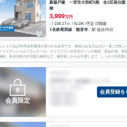
新築戸建 一宮市大和町5期 全1区画分譲 
棟
3,999
万円
- / 108.27㎡ / 5LDK /予定 /2階建
名鉄尾西線
「
観音寺
」駅 徒歩25分
ット３５Sは5年間金利優遇が受けれる住宅です。興味のある方はぜひ一度ご内覧く
ファイナンシャルプランナーが、ライフプランや住宅ローンの相談、資金計画、各
減税、各自治体の住宅購入補助など、物件探しからお引渡しまで、しっかり対応致
会員登録を
会員限定