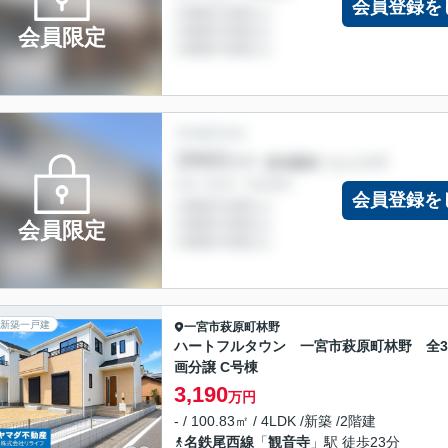
会員登録を
会員限定
会員登録を
会員限定
新築一戸建
一宮市
萩原町林野
ハートフルタウン 一宮市萩原町林野 全
画分譲 C号棟
3,190
万円
- / 100.83㎡ / 4LDK /新築 /2階建
名鉄尾西線
「
観音寺
」駅 徒歩23分