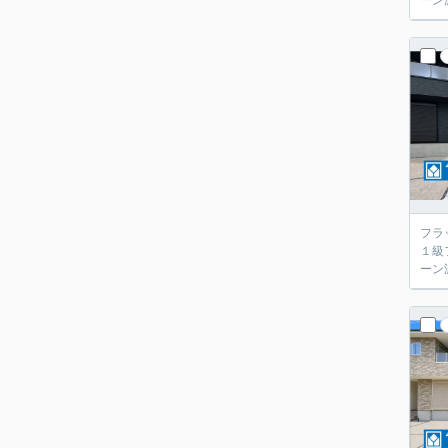
ーン
フラ
１級
ーン