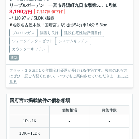
リーブルガーデン 一宮市丹陽町九日市場第5 全2区画分譲
1号棟
3,190
万円
7月27日 値下げ
- / 110.97㎡ / 5LDK /新築
名鉄名古屋本線「国府宮」駅 徒歩54分車14分 5.3km
プロパンガス
陽当り良好
建設住宅性能評価書付
ウォークインクロゼット
システムキッチン
カウンターキッチン
新築
フラット３５Sは１０年間金利優遇が受けれる住宅です。興味のある方
はぜひ一度ご内覧ください。いつでもご案内させていただきま...
もっと
見る
国府宮の掲載物件の価格相場
価格相場
募集件数
-
-
1R～1K
-
-
1DK～1LDK