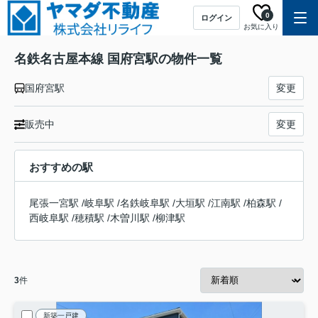
0
ログイン
お気に入り
名鉄名古屋本線 国府宮駅の物件一覧
国府宮駅
変更
販売中
変更
おすすめの駅
尾張一宮駅
/
岐阜駅
/
名鉄岐阜駅
/
大垣駅
/
江南駅
/
柏森駅
/
西岐阜駅
/
穂積駅
/
木曽川駅
/
柳津駅
3
件
新築一戸建