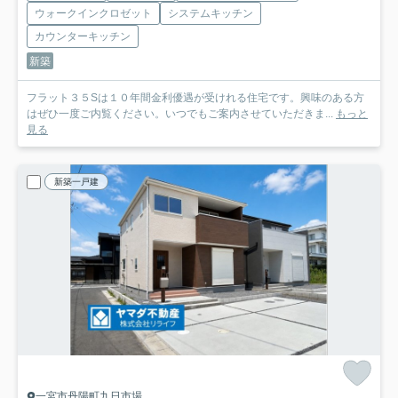
ウォークインクロゼット
システムキッチン
カウンターキッチン
新築
フラット３５Sは１０年間金利優遇が受けれる住宅です。興味のある方
はぜひ一度ご内覧ください。いつでもご案内させていただきま...
もっと
見る
新築一戸建
一宮市丹陽町九日市場