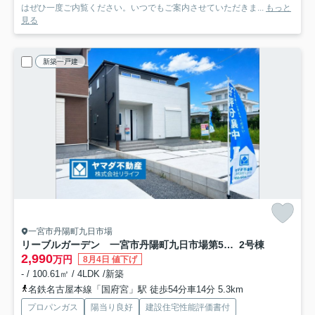
はぜひ一度ご内覧ください。いつでもご案内させていただきま...
もっと
見る
新築一戸建
一宮市丹陽町九日市場
リーブルガーデン 一宮市丹陽町九日市場第5 全2区画分譲
2号棟
2,990
万円
8月4日 値下げ
- / 100.61㎡ / 4LDK /新築
名鉄名古屋本線「国府宮」駅 徒歩54分車14分 5.3km
プロパンガス
陽当り良好
建設住宅性能評価書付