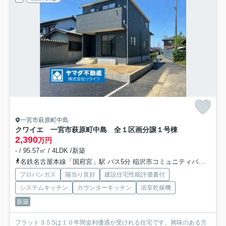
一宮市萩原町中島
クワイエ 一宮市萩原町中島 全１区画分譲
１号棟
2,390
万円
- / 95.57㎡ / 4LDK /新築
名鉄名古屋本線「国府宮」駅 バス5分 稲沢市コミュニティバス「石橋」 停歩13分
プロパンガス
陽当り良好
建設住宅性能評価書付
システムキッチン
カウンターキッチン
浴室乾燥機
新築
フラット３５Sは１０年間金利優遇が受けれる住宅です。興味のある方