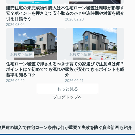
建売住宅の未完成物件購入は不
住宅ローン審査は転職が影響す
安？ポイントを押さえて安心取
るのか？申込時期や対策を紹介
引を目指そう
2026.02.23
2026.03.04
お役立ち情報
お役立ち情報
住宅ローン審査で押さえるべき
子育ての家選びで注意点は何？
ポイントは？初めてでも流れや
家族が安心できるポイントも紹
基準を知るコツ
介
2026.02.22
2026.02.21
もっと見る
ブログトップへ
築戸建の購入で住宅ローン条件は何が重要？失敗を防ぐ資金計画も紹介