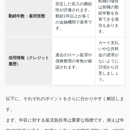
転職の場合
安定した収入の継続
は前職の勤
性が評価されます。
続年数を合
勤続年数・雇用形態
勤続1年以上が多く
算できる場
の金融機関で基準で
合もありま
す。
す。
カード支払
いや公共料
過去のローン延滞や
金の遅滞が
信用情報（クレジット
債務整理の有無が確
ないように
履歴）
認されます。
日頃から注
意しましょ
う。
以下に、それぞれのポイントをさらに分かりやすく解説しま
す。
まず、年収に対する返済負担率は重要な指標です。例えば年