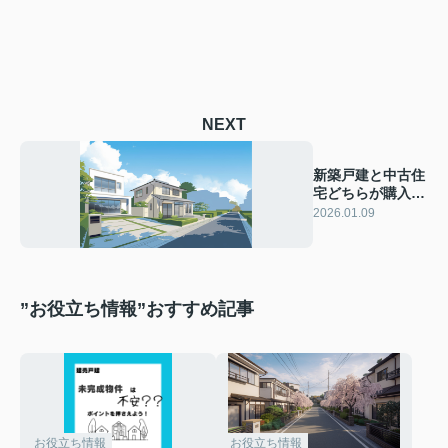
NEXT
新築戸建と中古住
宅どちらが購入に
おすすめ？比較ポ
2026.01.09
イントをわかりや
すく解説
”お役立ち情報”おすすめ記事
お役立ち情報
お役立ち情報