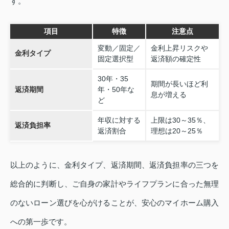
す。
項目
特徴
注意点
変動／固定／
金利上昇リスクや
金利タイプ
固定選択型
返済額の確定性
30年・35
期間が長いほど利
返済期間
年・50年な
息が増える
ど
年収に対する
上限は30～35％、
返済負担率
返済割合
理想は20～25％
以上のように、金利タイプ、返済期間、返済負担率の三つを
総合的に判断し、ご自身の家計やライフプランに合った無理
のないローン選びを心がけることが、安心のマイホーム購入
への第一歩です。