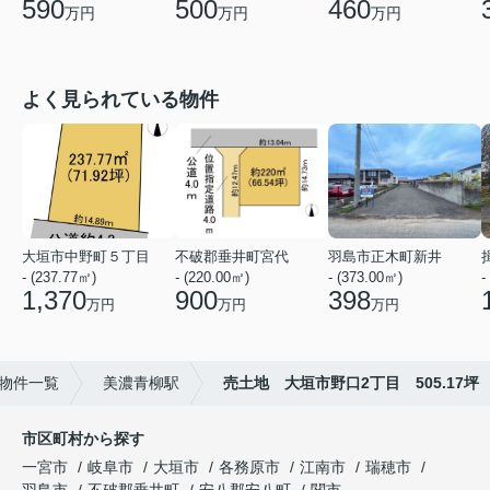
590
500
460
万円
万円
万円
よく見られている物件
大垣市中野町５丁目
不破郡垂井町宮代
羽島市正木町新井
- (237.77㎡)
- (220.00㎡)
- (373.00㎡)
-
1,370
900
398
万円
万円
万円
物件一覧
美濃青柳駅
売土地 大垣市野口2丁目 505.17坪
市区町村から探す
一宮市
岐阜市
大垣市
各務原市
江南市
瑞穂市