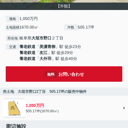
【外観】
1,050万円
価格
1670.00㎡
505.17坪
土地面積
坪数
岐阜県
大垣市
野口
２丁目
所在地
養老鉄道
「
美濃青柳
」駅 徒歩23分
交通
養老鉄道
「
友江
」駅 徒歩29分
養老鉄道
「
大外羽
」駅 徒歩40分
お問い合わせ
無料
売土地 大垣市野口2丁目 505.17坪の販売中物件
1,050万円
505.17坪(1670.00㎡)
周辺施設