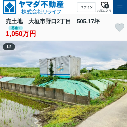
0
ログイン
お気に入り
売土地 大垣市野口2丁目 505.17坪
募集1
1,050万円
1
/
5