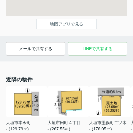
地図アプリで見る
メールで共有する
LINEで共有する
近隣の物件
大垣市本今町
大垣市田町４丁目
大垣市墨俣町二ツ木
- (129.79㎡)
- (267.55㎡)
- (176.05㎡)
-