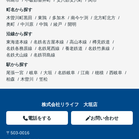
羽島市
不破郡垂井町
安八郡安八町
関市
町名から探す
木曽川町黒田
東鶉
多加木
南今ケ渕
北方町北方
奥町
中川原
中鶉
綾戸
開明
沿線から探す
東海道本線
名鉄名古屋本線
高山本線
樽見鉄道
名鉄各務原線
名鉄尾西線
養老鉄道
名鉄竹鼻線
名鉄犬山線
名鉄羽島線
駅から探す
尾張一宮
岐阜
大垣
名鉄岐阜
江南
穂積
西岐阜
柏森
木曽川
笠松
株式会社リライフ 大垣店
電話をする
お問い合わせ
〒503-0016