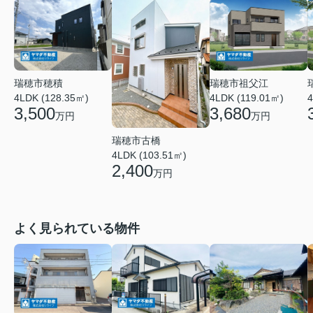
瑞穂市穂積
瑞穂市祖父江
4LDK (128.35㎡)
4LDK (119.01㎡)
4
3,500
3,680
万円
万円
瑞穂市古橋
4LDK (103.51㎡)
2,400
万円
よく見られている物件