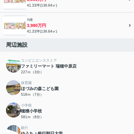
41.33坪(136.64㎡)
A棟
3,980万円
41.33坪(136.64㎡)
周辺施設
コンビニエンスストア
ファミリーマート 瑞穂中原店
227ｍ（3分）
保育園
ほづみの森こども園
518ｍ（7分）
小学校
穂積小学校
581ｍ（8分）
銀行
ゆうちょ銀行朝日大学