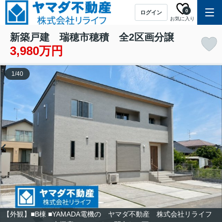
0
ログイン
お気に入り
新築戸建 瑞穂市穂積 全2区画分譲
3,980万円
1
/
40
【外観】■B棟 ■YAMADA電機の ヤマダ不動産 株式会社リライフ