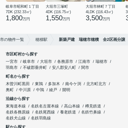
岐阜市昭和町１丁目
大垣市三塚町
大垣市林町７丁目
7DK (232.33㎡)
4DK (116.75㎡)
4LDK (116.43㎡)
3
1,800
1,550
3,500
万円
万円
万円
市の物件一覧
穂積駅
新築戸建 瑞穂市穂積 全2区画分譲
市区町村から探す
一宮市
岐阜市
大垣市
各務原市
江南市
瑞穂市
羽島市
不破郡垂井町
安八郡安八町
関市
町名から探す
木曽川町黒田
東鶉
多加木
南今ケ渕
北方町北方
奥町
中川原
中鶉
綾戸
開明
沿線から探す
東海道本線
名鉄名古屋本線
高山本線
樽見鉄道
名鉄各務原線
名鉄尾西線
養老鉄道
名鉄竹鼻線
名鉄犬山線
名鉄羽島線
駅から探す