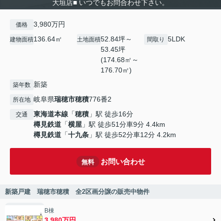
大垣店■ いつでもお問合わせ下さい。
3,980万円
価格
136.64㎡
52.84坪～
5LDK
建物面積
土地面積
間取り
53.45坪
(174.68㎡～
176.70㎡)
新築
築年数
岐阜県
瑞穂市
穂積
776番2
所在地
東海道本線
「
穂積
」駅 徒歩16分
交通
樽見鉄道
「
横屋
」駅 徒歩51分車9分 4.4km
樽見鉄道
「
十九条
」駅 徒歩52分車12分 4.2km
お問い合わせ
無料
新築戸建 瑞穂市穂積 全2区画分譲の販売中物件
B棟
3,980万円