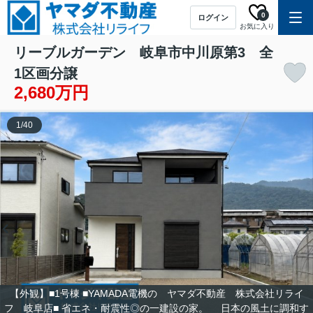
0
ログイン
お気に入り
リーブルガーデン 岐阜市中川原第3 全
1区画分譲
2,680万円
1
/
40
【外観】■1号棟 ■YAMADA電機の ヤマダ不動産 株式会社リライ
フ 岐阜店■ 省エネ・耐震性◎の一建設の家。 日本の風土に調和す