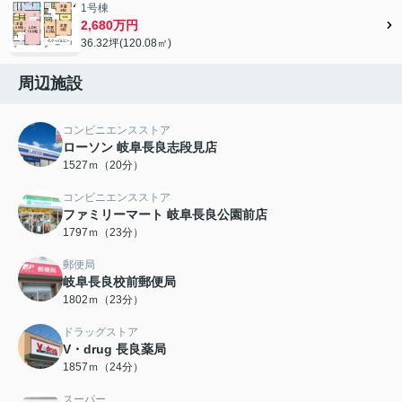
1号棟
2,680万円
36.32坪(120.08㎡)
周辺施設
コンビニエンスストア
ローソン 岐阜長良志段見店
1527ｍ（20分）
コンビニエンスストア
ファミリーマート 岐阜長良公園前店
1797ｍ（23分）
郵便局
岐阜長良校前郵便局
1802ｍ（23分）
ドラッグストア
V・drug 長良薬局
1857ｍ（24分）
スーパー