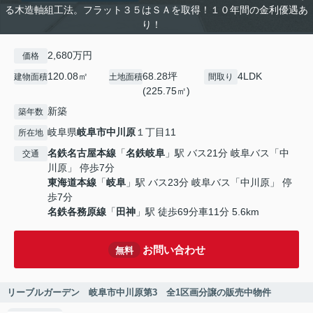
る木造軸組工法。フラット３５はＳＡを取得！１０年間の金利優遇あ
り！
2,680万円
価格
120.08㎡
68.28坪
4LDK
建物面積
土地面積
間取り
(225.75㎡)
新築
築年数
岐阜県
岐阜市
中川原
１丁目11
所在地
名鉄名古屋本線
「
名鉄岐阜
」駅 バス21分 岐阜バス「中
交通
川原」 停歩7分
東海道本線
「
岐阜
」駅 バス23分 岐阜バス「中川原」 停
歩7分
名鉄各務原線
「
田神
」駅 徒歩69分車11分 5.6km
お問い合わせ
無料
リーブルガーデン 岐阜市中川原第3 全1区画分譲の販売中物件