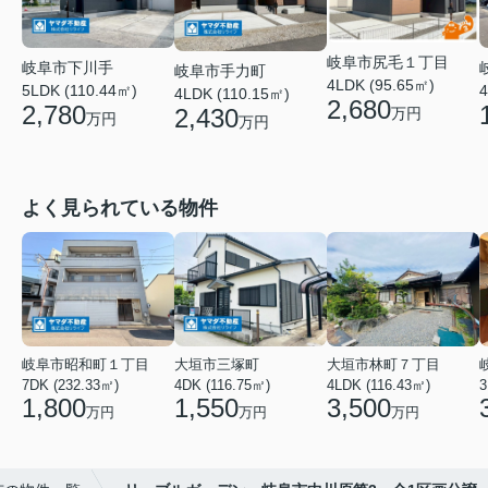
岐阜市尻毛１丁目
岐阜市下川手
岐阜市手力町
4LDK (95.65㎡)
5LDK (110.44㎡)
4
4LDK (110.15㎡)
2,680
2,780
2,430
万円
万円
万円
よく見られている物件
岐阜市昭和町１丁目
大垣市三塚町
大垣市林町７丁目
7DK (232.33㎡)
4DK (116.75㎡)
4LDK (116.43㎡)
3
1,800
1,550
3,500
万円
万円
万円