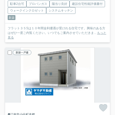
駐車2台可
プロパンガス
陽当り良好
建設住宅性能評価書付
ウォークインクロゼット
システムキッチン
新築
フラット３５Sは１０年間金利優遇が受けれる住宅です。興味のある方
はぜひ一度ご内覧ください。いつでもご案内させていただきま...
もっと
見る
新築一戸建
江南市小杁町本郷