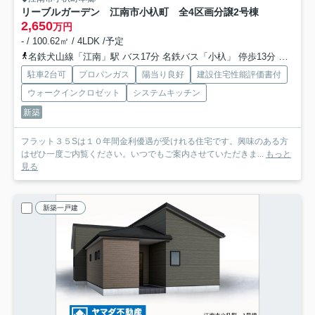
リーブルガーデン 江南市小杁町 全4区画分譲
2号棟
2,650
万円
- / 100.62㎡ / 4LDK /予定
名鉄犬山線「江南」駅 バス17分 名鉄バス「小杁」 停歩13分
名鉄犬山
駐車2台可
プロパンガス
陽当り良好
建設住宅性能評価書付
ウォークインクロゼット
システムキッチン
新築
フラット３５Sは１０年間金利優遇が受けれる住宅です。興味のある方
はぜひ一度ご内覧ください。いつでもご案内させていただきま...
もっと
見る
新築一戸建