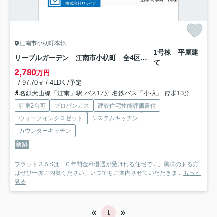
江南市小杁町本郷
1号棟 平屋建
リーブルガーデン 江南市小杁町 全4区画分譲
て
2,780
万円
- / 97.70㎡ / 4LDK /予定
名鉄犬山線「江南」駅 バス17分 名鉄バス「小杁」 停歩13分
名鉄犬山
駐車2台可
プロパンガス
建設住宅性能評価書付
ウォークインクロゼット
システムキッチン
カウンターキッチン
新築
フラット３５Sは１０年間金利優遇が受けれる住宅です。興味のある方
はぜひ一度ご内覧ください。いつでもご案内させていただきま...
もっと
見る
1