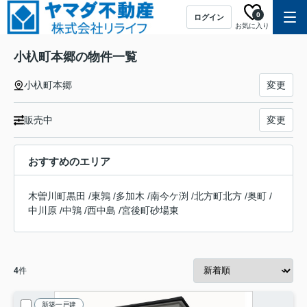
0
ログイン
お気に入り
小杁町本郷の物件一覧
小杁町本郷
変更
販売中
変更
おすすめのエリア
木曽川町黒田
/
東鶉
/
多加木
/
南今ケ渕
/
北方町北方
/
奥町
/
中川原
/
中鶉
/
西中島
/
宮後町砂場東
4
件
新築一戸建