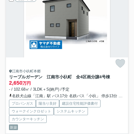
江南市小杁町本郷
リーブルガーデン 江南市小杁町 全4区画分譲
4号棟
2,650
万円
- / 102.68㎡ / 3LDK＋S(納戸) /予定
名鉄犬山線「江南」駅 バス17分 名鉄バス「小杁」 停歩13分
名鉄犬山
プロパンガス
陽当り良好
建設住宅性能評価書付
ウォークインクロゼット
システムキッチン
カウンターキッチン
新築