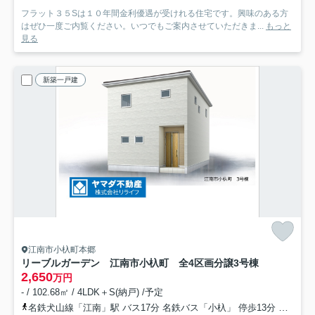
フラット３５Sは１０年間金利優遇が受けれる住宅です。興味のある方
はぜひ一度ご内覧ください。いつでもご案内させていただきま...
もっと
見る
新築一戸建
江南市小杁町本郷
リーブルガーデン 江南市小杁町 全4区画分譲
3号棟
2,650
万円
- / 102.68㎡ / 4LDK＋S(納戸) /予定
名鉄犬山線「江南」駅 バス17分 名鉄バス「小杁」 停歩13分
名鉄犬山