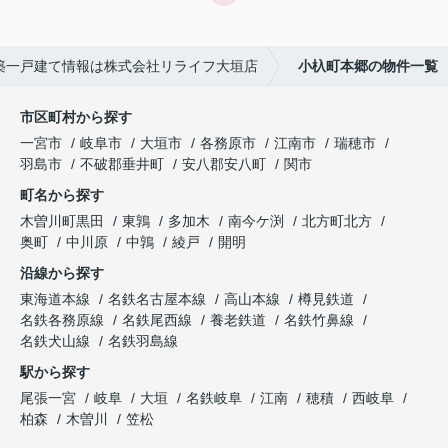
築一戸建て情報は株式会社リライフ大垣店
小杁町本郷の物件一覧
市区町村から探す
一宮市
岐阜市
大垣市
各務原市
江南市
瑞穂市
羽島市
不破郡垂井町
安八郡安八町
関市
町名から探す
木曽川町黒田
東鶉
多加木
南今ケ渕
北方町北方
奥町
中川原
中鶉
綾戸
開明
沿線から探す
東海道本線
名鉄名古屋本線
高山本線
樽見鉄道
名鉄各務原線
名鉄尾西線
養老鉄道
名鉄竹鼻線
名鉄犬山線
名鉄羽島線
駅から探す
尾張一宮
岐阜
大垣
名鉄岐阜
江南
穂積
西岐阜
柏森
木曽川
笠松