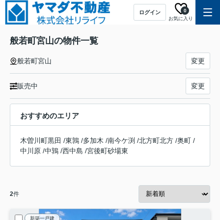
0
ログイン
お気に入り
般若町宮山の物件一覧
般若町宮山
変更
販売中
変更
おすすめのエリア
木曽川町黒田
/
東鶉
/
多加木
/
南今ケ渕
/
北方町北方
/
奥町
/
中川原
/
中鶉
/
西中島
/
宮後町砂場東
2
件
新築一戸建