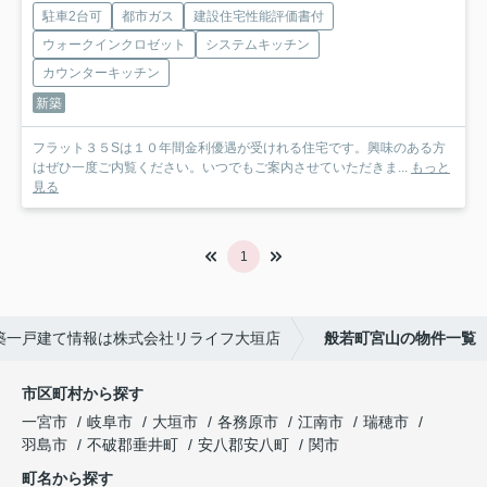
駐車2台可
都市ガス
建設住宅性能評価書付
ウォークインクロゼット
システムキッチン
カウンターキッチン
新築
フラット３５Sは１０年間金利優遇が受けれる住宅です。興味のある方
はぜひ一度ご内覧ください。いつでもご案内させていただきま...
もっと
見る
1
築一戸建て情報は株式会社リライフ大垣店
般若町宮山の物件一覧
市区町村から探す
一宮市
岐阜市
大垣市
各務原市
江南市
瑞穂市
羽島市
不破郡垂井町
安八郡安八町
関市
町名から探す