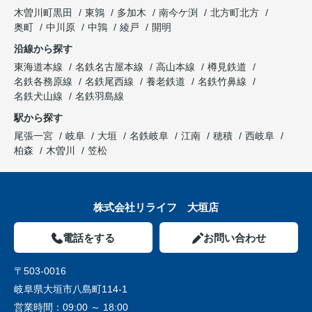
木曽川町黒田
東鶉
多加木
南今ケ渕
北方町北方
奥町
中川原
中鶉
綾戸
開明
沿線から探す
東海道本線
名鉄名古屋本線
高山本線
樽見鉄道
名鉄各務原線
名鉄尾西線
養老鉄道
名鉄竹鼻線
名鉄犬山線
名鉄羽島線
駅から探す
尾張一宮
岐阜
大垣
名鉄岐阜
江南
穂積
西岐阜
柏森
木曽川
笠松
株式会社リライフ 大垣店
電話をする
お問い合わせ
〒503-0016
岐阜県大垣市八島町114-1
営業時間：
09:00 ～ 18:00