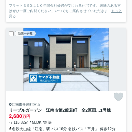
フラット３５Sは１０年間金利優遇が受けれる住宅です。興味のある方
はぜひ一度ご内覧ください。いつでもご案内させていただきま...
もっと
見る
新築一戸建
江南市般若町宮山
リーブルガーデン 江南市第2般若町 全2区画分譲
1号棟
2,680
万円
- / 115.82㎡ / 5LDK /新築
名鉄犬山線「江南」駅 バス16分 名鉄バス「草井」 停歩12分
名鉄犬