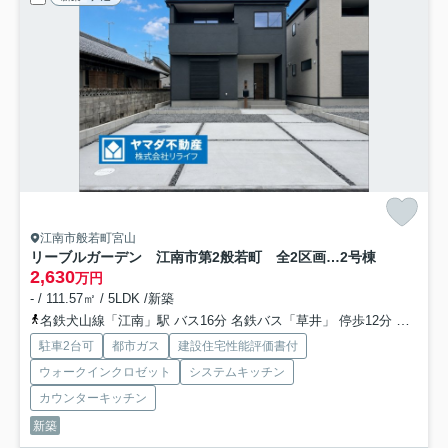
江南市般若町宮山
リーブルガーデン 江南市第2般若町 全2区画分譲
2号棟
2,630
万円
- / 111.57㎡ / 5LDK /新築
名鉄犬山線「江南」駅 バス16分 名鉄バス「草井」 停歩12分
名鉄犬
駐車2台可
都市ガス
建設住宅性能評価書付
ウォークインクロゼット
システムキッチン
カウンターキッチン
新築