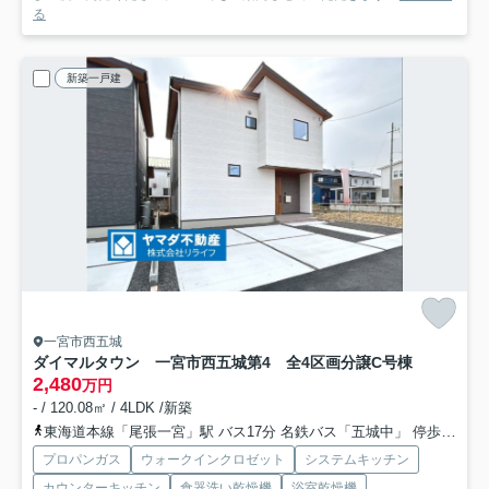
る
新築一戸建
一宮市西五城
ダイマルタウン 一宮市西五城第4 全4区画分譲
C号棟
2,480
万円
- / 120.08㎡ / 4LDK /新築
東海道本線「尾張一宮」駅 バス17分 名鉄バス「五城中」 停歩11分
プロパンガス
ウォークインクロゼット
システムキッチン
カウンターキッチン
食器洗い乾燥機
浴室乾燥機