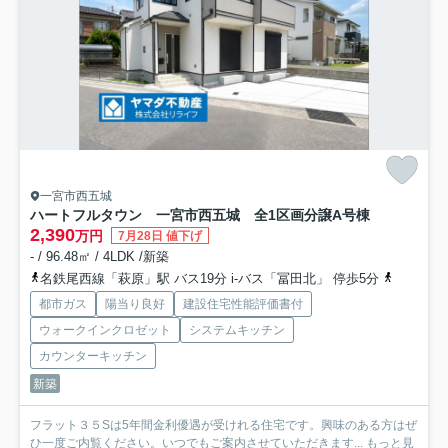
一宮市西五城
ハートフルタウン 一宮市西五城 全1区画分譲
A号棟
2,390
万円
7月28日 値下げ
- / 96.48㎡ / 4LDK /新築
名鉄尾西線「萩原」駅 バス19分 i-バス「冨田北」 停歩5分
名鉄尾西線
都市ガス
陽当り良好
建設住宅性能評価書付
ウォークインクロゼット
システムキッチン
カウンターキッチン
新築
フラット３５Sは5年間金利優遇が受けれる住宅です。興味のある方はぜ
ひ一度ご内覧ください。いつでもご案内させていただきます...
もっと見