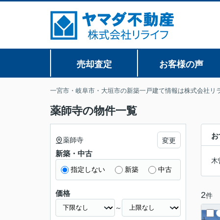
売却査定
お客様の声
一宮市・岐阜市・大垣市の新築一戸建て情報は株式会社リ
薬師寺の物件一覧
お
薬師寺
変更
新築・中古
木
指定しない
新築
中古
価格
2
件
～