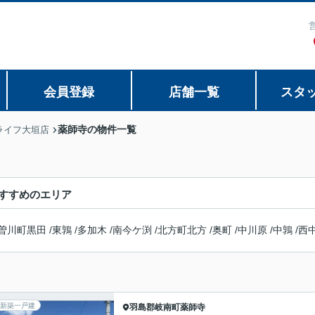
会員登録
店舗一覧
スタ
薬師寺の物件一覧
ライフ大垣店
すすめのエリア
曽川町黒田
/
東鶉
/
多加木
/
南今ケ渕
/
北方町北方
/
奥町
/
中川原
/
中鶉
/
西
新築一戸建
羽島郡岐南町
薬師寺