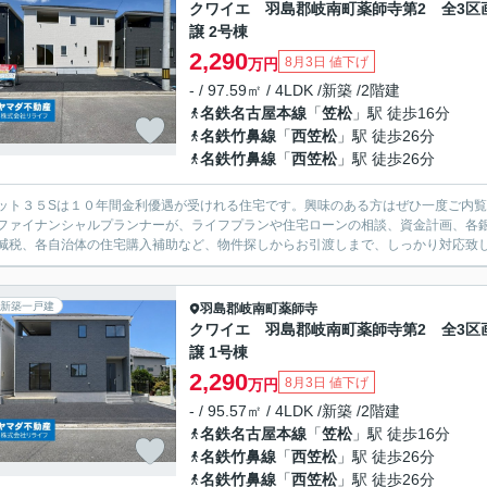
クワイエ 羽島郡岐南町薬師寺第2 全3区
譲 2号棟
2,290
8月3日 値下げ
万円
- / 97.59㎡ / 4LDK /新築 /2階建
名鉄名古屋本線
「
笠松
」駅 徒歩16分
名鉄竹鼻線
「
西笠松
」駅 徒歩26分
名鉄竹鼻線
「
西笠松
」駅 徒歩26分
ット３５Sは１０年間金利優遇が受けれる住宅です。興味のある方はぜひ一度ご内
ファイナンシャルプランナーが、ライフプランや住宅ローンの相談、資金計画、各
減税、各自治体の住宅購入補助など、物件探しからお引渡しまで、しっかり対応致
新築一戸建
羽島郡岐南町
薬師寺
クワイエ 羽島郡岐南町薬師寺第2 全3区
譲 1号棟
2,290
8月3日 値下げ
万円
- / 95.57㎡ / 4LDK /新築 /2階建
名鉄名古屋本線
「
笠松
」駅 徒歩16分
名鉄竹鼻線
「
西笠松
」駅 徒歩26分
名鉄竹鼻線
「
西笠松
」駅 徒歩26分