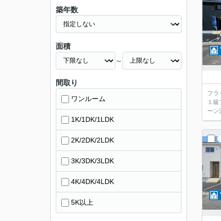
築年数
面積
～
間取り
フラ
ワンルーム
１級
ーン
1K/1DK/1LDK
2K/2DK/2LDK
3K/3DK/3LDK
4K/4DK/4LDK
5K以上