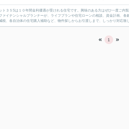
ット３５Sは１０年間金利優遇が受けれる住宅です。興味のある方はぜひ一度ご内
ファイナンシャルプランナーが、ライフプランや住宅ローンの相談、資金計画、各
減税、各自治体の住宅購入補助など、物件探しからお引渡しまで、しっかり対応致
1