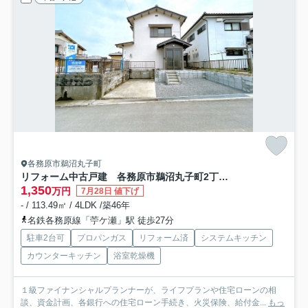
各務原市鵜沼丸子町
リフォーム中古戸建 各務原市鵜沼丸子町2丁目 昭和55年築
1,350
万円
7月28日 値下げ
- / 113.49㎡ / 4LDK /築46年
名鉄各務原線「苧ケ瀬」駅 徒歩27分
駐車2台可
プロパンガス
リフォーム済
システムキッチン
カウンターキッチン
浴室乾燥機
１級ファイナンシャルプランナーが、ライフプランや住宅ローンの相
談、資金計画、各銀行への住宅ローン手続き、火災保険、給付金...
もっ