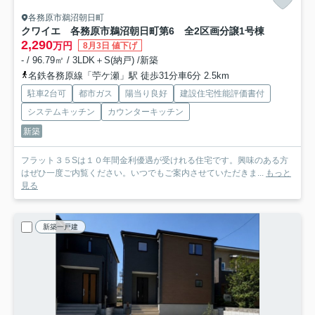
各務原市鵜沼朝日町
クワイエ 各務原市鵜沼朝日町第6 全2区画分譲
1号棟
2,290
万円
8月3日 値下げ
- / 96.79㎡ / 3LDK＋S(納戸) /新築
名鉄各務原線「苧ケ瀬」駅 徒歩31分車6分 2.5km
駐車2台可
都市ガス
陽当り良好
建設住宅性能評価書付
システムキッチン
カウンターキッチン
新築
フラット３５Sは１０年間金利優遇が受けれる住宅です。興味のある方
はぜひ一度ご内覧ください。いつでもご案内させていただきま...
もっと
見る
新築一戸建