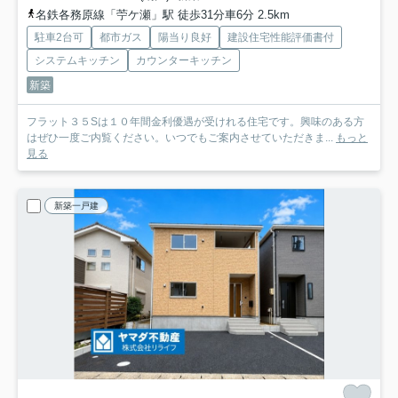
名鉄各務原線「苧ケ瀬」駅 徒歩31分車6分 2.5km
駐車2台可
都市ガス
陽当り良好
建設住宅性能評価書付
システムキッチン
カウンターキッチン
新築
フラット３５Sは１０年間金利優遇が受けれる住宅です。興味のある方
はぜひ一度ご内覧ください。いつでもご案内させていただきま...
もっと
見る
新築一戸建