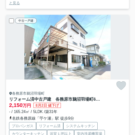
と見る
中古一戸建
各務原市鵜沼羽場町
リフォーム済中古戸建 各務原市鵜沼羽場町6丁目 平成7年築
2,150
万円
8月2日 値下げ
- / 165.24㎡ / 5LDK /築31年
名鉄各務原線「苧ケ瀬」駅 徒歩9分
プロパンガス
リフォーム済
システムキッチン
カウンターキッチン
浴室１坪以上
室内洗濯機置場