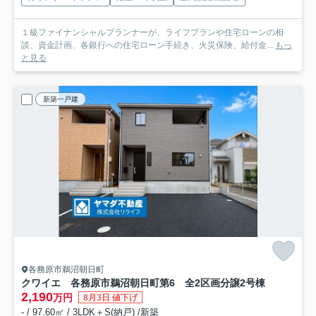
１級ファイナンシャルプランナーが、ライフプランや住宅ローンの相
談、資金計画、各銀行への住宅ローン手続き、火災保険、給付金...
もっ
と見る
新築一戸建
各務原市鵜沼朝日町
クワイエ 各務原市鵜沼朝日町第6 全2区画分譲
2号棟
2,190
万円
8月3日 値下げ
- / 97.60㎡ / 3LDK＋S(納戸) /新築