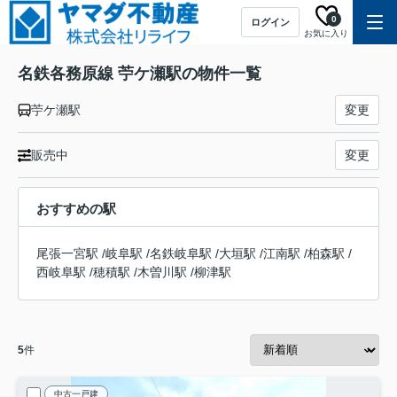
0
ログイン
お気に入り
名鉄各務原線 苧ケ瀬駅の物件一覧
苧ケ瀬駅
変更
販売中
変更
おすすめの駅
尾張一宮駅
/
岐阜駅
/
名鉄岐阜駅
/
大垣駅
/
江南駅
/
柏森駅
/
西岐阜駅
/
穂積駅
/
木曽川駅
/
柳津駅
5
件
中古一戸建