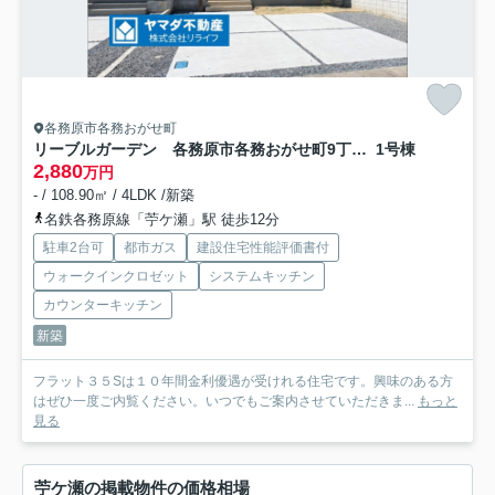
各務原市各務おがせ町
リーブルガーデン 各務原市各務おがせ町9丁目第3 全3区画分譲
1号棟
2,880
万円
- / 108.90㎡ / 4LDK /新築
名鉄各務原線「苧ケ瀬」駅 徒歩12分
駐車2台可
都市ガス
建設住宅性能評価書付
ウォークインクロゼット
システムキッチン
カウンターキッチン
新築
フラット３５Sは１０年間金利優遇が受けれる住宅です。興味のある方
はぜひ一度ご内覧ください。いつでもご案内させていただきま...
もっと
見る
苧ケ瀬の掲載物件の価格相場