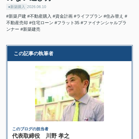
●新築購入
2026.06.10
#新築戸建
#不動産購入
#資金計画
#ライフプラン
#住み替え
#
不動産売却
#住宅ローン
#フラット35
#ファイナンシャルプラ
ンナー
#新築建売
この記事の執筆者
このブログの担当者
代表取締役 川野 孝之