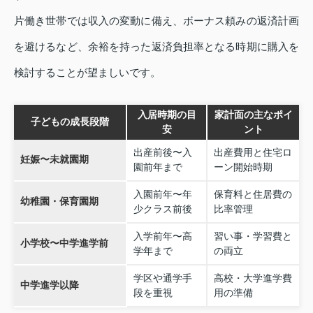
片働き世帯では収入の変動に備え、ボーナス頼みの返済計画
を避けるなど、余裕を持った返済負担率となる時期に購入を
検討することが望ましいです。
入居時期の目
家計面の主なポイ
子どもの成長段階
安
ント
出産前後〜入
出産費用と住宅ロ
妊娠〜未就園期
園前年まで
ーン開始時期
入園前年〜年
保育料と住居費の
幼稚園・保育園期
少クラス前後
比率管理
入学前年〜高
習い事・学習費と
小学校〜中学進学前
学年まで
の両立
学区や通学手
高校・大学進学費
中学進学以降
段を重視
用の準備