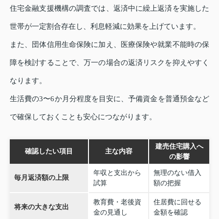
住宅金融支援機構の調査では、返済中に繰上返済を実施した
世帯が一定割合存在し、利息軽減に効果を上げています。
また、団体信用生命保険に加え、医療保険や就業不能時の保
障を検討することで、万一の場合の返済リスクを抑えやすく
なります。
生活費の3〜6か月分程度を目安に、予備資金を普通預金など
で確保しておくことも安心につながります。
建売住宅購入へ
確認したい項目
主な内容
の影響
年収と支出から
無理のない借入
毎月返済額の上限
試算
額の把握
教育費・老後資
住居費に回せる
将来の大きな支出
金の見通し
金額を確認