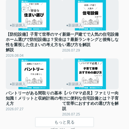
●新築購入
●新築購入
【防犯設備】子育て世帯のマイ
新築一戸建てで人気の住宅設備
ホーム選びで防犯設備は？安全
は？最新ランキングと後悔しな
性を重視した住まいの考え方を
い選び方を解説
解説
2026.07.29
2026.08.04
●新築購入
●新築購入
パントリーがある間取りの基本
【パパママ必見】ファミリー向
知識！メリットと収納計画の考
けに便利な住宅設備とは？子育
え方
て世帯におすすめの選び方を解
説
2026.07.27
2026.07.25
もっと見る