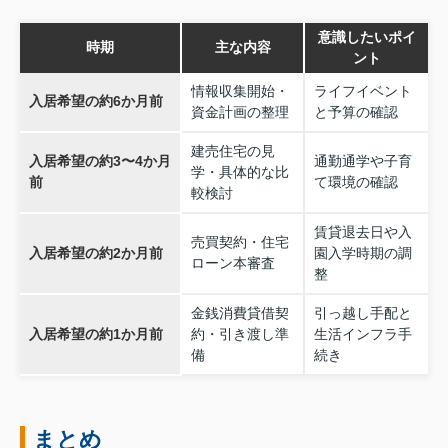
意識したいポイ
時期
主な内容
ント
情報収集開始・
ライフイベント
入居希望の約6か月前
資金計画の整理
と予算の確認
建売住宅の見
入居希望の約3〜4か月
通勤通学や子育
学・具体的な比
前
て環境の確認
較検討
賃貸退去日や入
売買契約・住宅
入居希望の約2か月前
園入学時期の調
ローン本審査
整
金銭消費貸借契
引っ越し手配と
入居希望の約1か月前
約・引き渡し準
生活インフラ手
備
続き
まとめ