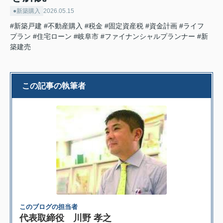
●新築購入
2026.05.15
#新築戸建
#不動産購入
#税金
#固定資産税
#資金計画
#ライフ
プラン
#住宅ローン
#岐阜市
#ファイナンシャルプランナー
#新
築建売
この記事の執筆者
このブログの担当者
代表取締役 川野 孝之