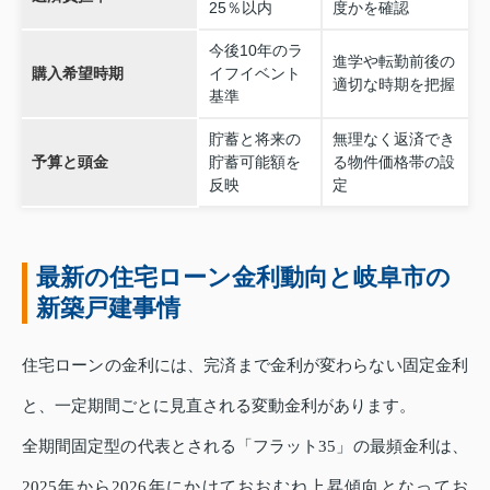
25％以内
度かを確認
今後10年のラ
進学や転勤前後の
購入希望時期
イフイベント
適切な時期を把握
基準
貯蓄と将来の
無理なく返済でき
予算と頭金
貯蓄可能額を
る物件価格帯の設
反映
定
最新の住宅ローン金利動向と岐阜市の
新築戸建事情
住宅ローンの金利には、完済まで金利が変わらない固定金利
と、一定期間ごとに見直される変動金利があります。
全期間固定型の代表とされる「フラット35」の最頻金利は、
2025年から2026年にかけておおむね上昇傾向となってお