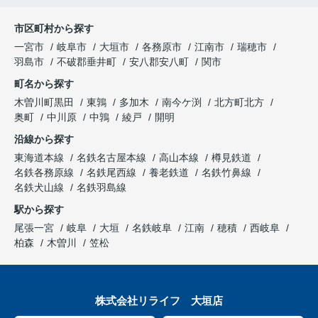
市区町村から探す
一宮市
岐阜市
大垣市
各務原市
江南市
瑞穂市
羽島市
不破郡垂井町
安八郡安八町
関市
町名から探す
木曽川町黒田
東鶉
多加木
南今ケ渕
北方町北方
奥町
中川原
中鶉
綾戸
開明
沿線から探す
東海道本線
名鉄名古屋本線
高山本線
樽見鉄道
名鉄各務原線
名鉄尾西線
養老鉄道
名鉄竹鼻線
名鉄犬山線
名鉄羽島線
駅から探す
尾張一宮
岐阜
大垣
名鉄岐阜
江南
穂積
西岐阜
柏森
木曽川
笠松
株式会社リライフ 大垣店