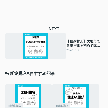
NEXT
【住み替え】大垣市で
新築戸建を初めて購入
するには？賃貸からの
2026.05.20
住み替え手順をやさし
く解説
”●新築購入”おすすめ記事
●新築購入
●新築購入