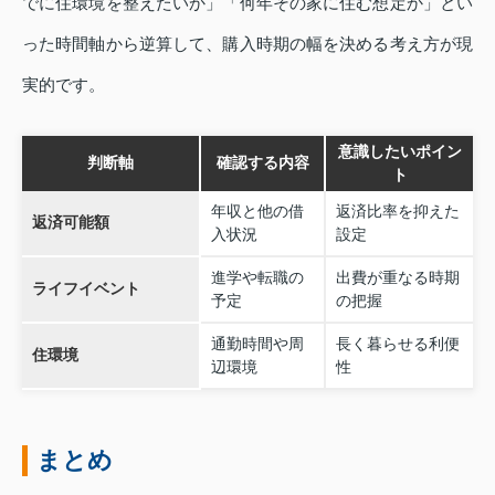
でに住環境を整えたいか」「何年その家に住む想定か」とい
った時間軸から逆算して、購入時期の幅を決める考え方が現
実的です。
意識したいポイン
判断軸
確認する内容
ト
年収と他の借
返済比率を抑えた
返済可能額
入状況
設定
進学や転職の
出費が重なる時期
ライフイベント
予定
の把握
通勤時間や周
長く暮らせる利便
住環境
辺環境
性
まとめ