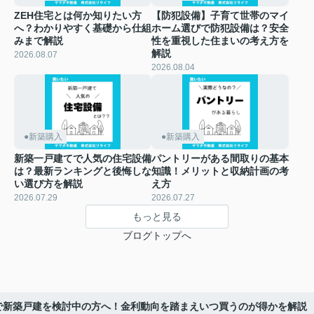
ZEH住宅とは何か知りたい方
【防犯設備】子育て世帯のマイ
へ？わかりやすく基礎から仕組
ホーム選びで防犯設備は？安全
みまで解説
性を重視した住まいの考え方を
解説
2026.08.07
2026.08.04
●新築購入
●新築購入
新築一戸建てで人気の住宅設備
パントリーがある間取りの基本
は？最新ランキングと後悔しな
知識！メリットと収納計画の考
い選び方を解説
え方
2026.07.29
2026.07.27
もっと見る
ブログトップへ
で新築戸建を検討中の方へ！金利動向を踏まえいつ買うのが得かを解説