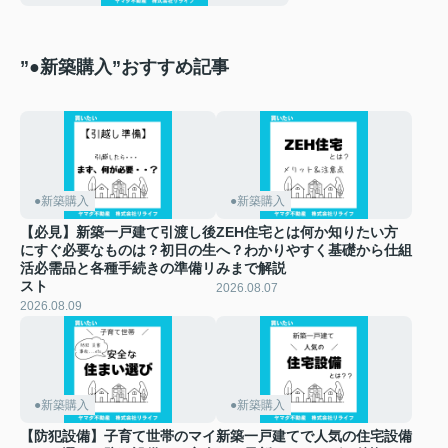
説
”●新築購入”おすすめ記事
●新築購入
●新築購入
【必見】新築一戸建て引渡し後
ZEH住宅とは何か知りたい方
にすぐ必要なものは？初日の生
へ？わかりやすく基礎から仕組
活必需品と各種手続きの準備リ
みまで解説
スト
2026.08.07
2026.08.09
●新築購入
●新築購入
【防犯設備】子育て世帯のマイ
新築一戸建てで人気の住宅設備