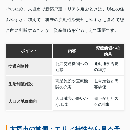
そのため、大垣市で新築戸建エリアを選ぶときは、現在の住
みやすさに加えて、将来の流動性や売却しやすさも含めて総
合的に判断することが、資産価値を守るうえで重要です。
資産価値への
ポイント
内容
効果
公共交通機関への
通勤通学需要
交通利便性
近接
の維持
商業施設や医療機
世帯定着と需
生活利便施設
関の充実
要確保
人口減少が緩やか
値下がりリス
人口と地価動向
な地域
クの抑制
大垣市の地価・エリア特性から見る予