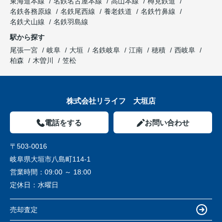
東海道本線
名鉄名古屋本線
高山本線
樽見鉄道
名鉄各務原線
名鉄尾西線
養老鉄道
名鉄竹鼻線
名鉄犬山線
名鉄羽島線
駅から探す
尾張一宮
岐阜
大垣
名鉄岐阜
江南
穂積
西岐阜
柏森
木曽川
笠松
株式会社リライフ 大垣店
電話をする
お問い合わせ
〒503-0016
岐阜県大垣市八島町114-1
営業時間：
09:00 ～ 18:00
定休日：
水曜日
売却査定