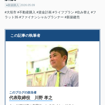
●新築購入
2026.05.09
#大垣市
#不動産購入
#資金計画
#ライフプラン
#住み替え
#フ
ラット35
#ファイナンシャルプランナー
#新築建売
この記事の執筆者
このブログの担当者
代表取締役 川野 孝之