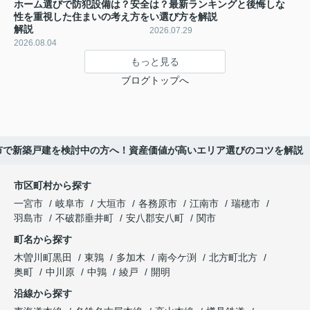
ホーム選びで防犯設備は？安全
は？最新ランキングと後悔しな
性を重視した住まいの考え方を
い選び方を解説
解説
2026.07.29
2026.08.04
もっと見る
ブログトップへ
市で新築戸建を検討中の方へ！資産価値が高いエリア選びのコツを解説
市区町村から探す
一宮市
岐阜市
大垣市
各務原市
江南市
瑞穂市
羽島市
不破郡垂井町
安八郡安八町
関市
町名から探す
木曽川町黒田
東鶉
多加木
南今ケ渕
北方町北方
奥町
中川原
中鶉
綾戸
開明
沿線から探す