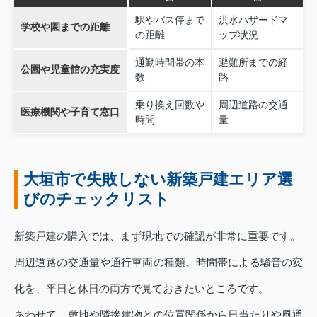
駅やバス停まで
洪水ハザードマ
学校や園までの距離
の距離
ップ状況
通勤時間帯の本
避難所までの経
公園や児童館の充実度
数
路
乗り換え回数や
周辺道路の交通
医療機関や子育て窓口
時間
量
大垣市で失敗しない新築戸建エリア選
びのチェックリスト
新築戸建の購入では、まず現地での確認が非常に重要です。
周辺道路の交通量や通行車両の種類、時間帯による騒音の変
化を、平日と休日の両方で見ておきたいところです。
あわせて、敷地や隣接建物との位置関係から日当たりや風通