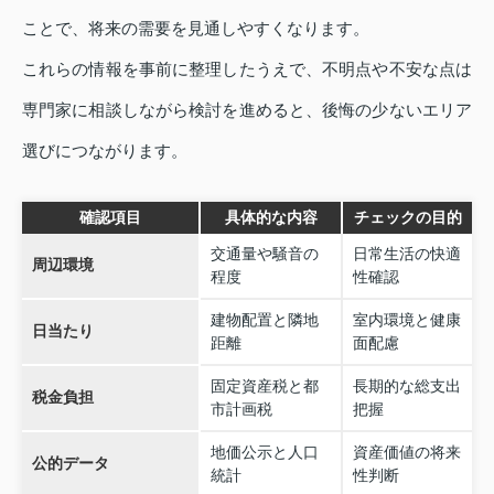
ことで、将来の需要を見通しやすくなります。
これらの情報を事前に整理したうえで、不明点や不安な点は
専門家に相談しながら検討を進めると、後悔の少ないエリア
選びにつながります。
確認項目
具体的な内容
チェックの目的
交通量や騒音の
日常生活の快適
周辺環境
程度
性確認
建物配置と隣地
室内環境と健康
日当たり
距離
面配慮
固定資産税と都
長期的な総支出
税金負担
市計画税
把握
地価公示と人口
資産価値の将来
公的データ
統計
性判断