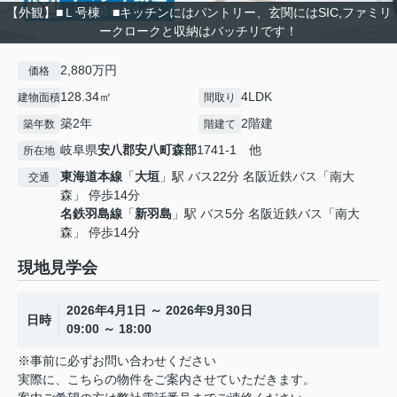
【外観】■Ｌ号棟 ■キッチンにはパントリー、玄関にはSIC,ファミリ
ークロークと収納はバッチリです！
2,880万円
価格
128.34㎡
4LDK
建物面積
間取り
築2年
2階建
築年数
階建て
岐阜県
安八郡安八町
森部
1741-1 他
所在地
東海道本線
「
大垣
」駅 バス22分 名阪近鉄バス「南大
交通
森」 停歩14分
名鉄羽島線
「
新羽島
」駅 バス5分 名阪近鉄バス「南大
森」 停歩14分
現地見学会
2026年4月1日 ～ 2026年9月30日
日時
09:00 ～ 18:00
※事前に必ずお問い合わせください
実際に、こちらの物件をご案内させていただきます。