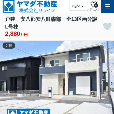
0
ログイン
お気に入り
戸建 安八郡安八町森部 全13区画分譲
L号棟
2,880
万円
1
/
38