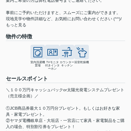
案内ご希望の方は弊社電話番号までご連絡ください。
事前にご予約いただけますと、スムーズにご案内ができます。
現地見学や物件詳細など、お気軽にお問い合わせください (^^)/
もっと見る
物件の特徴
室内洗濯機
TVモニタ
カウンター
浴室乾燥機
置場
付きインタ
キッチン
ーホン
セールスポイント
＼１００万円キャッシュバックor太陽光発電システムプレゼント
（売主様企画）／
①JCB商品券最大１０万円分プレゼント。もしくはお好きな家
具・家電プレゼント。
②ヤマダ電機岐阜店・大垣店・一宮店にて家具・家電製品をご購
入の場合、特別割引券をプレゼント！