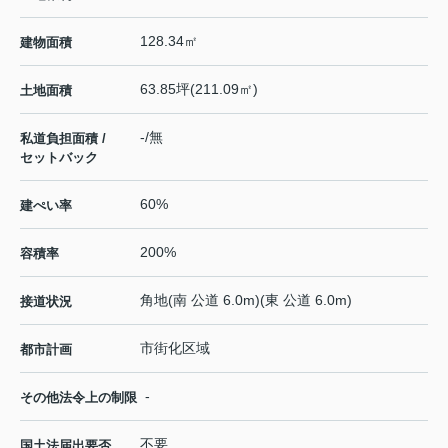
128.34㎡
建物面積
63.85坪(211.09㎡)
土地面積
-/無
私道負担面積 /
セットバック
60%
建ぺい率
200%
容積率
角地(南 公道 6.0m)(東 公道 6.0m)
接道状況
市街化区域
都市計画
-
その他法令上の制限
不要
国土法届出要否