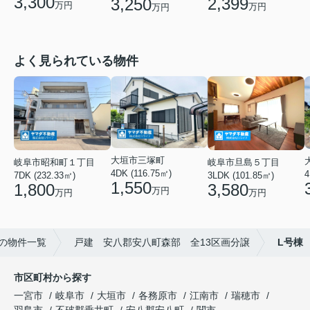
3,300
2,399
3,250
万円
万円
万円
よく見られている物件
大垣市三塚町
岐阜市旦島５丁目
岐阜市昭和町１丁目
4DK (116.75㎡)
4
3LDK (101.85㎡)
7DK (232.33㎡)
1,550
3,580
1,800
万円
万円
万円
の物件一覧
戸建 安八郡安八町森部 全13区画分譲
L号棟
市区町村から探す
一宮市
岐阜市
大垣市
各務原市
江南市
瑞穂市