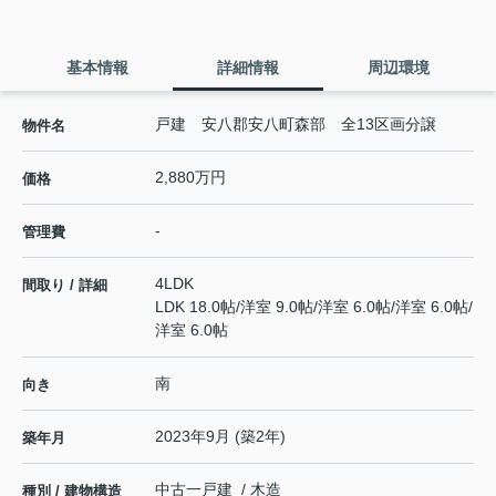
基本情報
詳細情報
周辺環境
戸建 安八郡安八町森部 全13区画分譲
物件名
2,880万円
価格
-
管理費
4LDK
間取り / 詳細
LDK 18.0帖
/
洋室 9.0帖
/
洋室 6.0帖
/
洋室 6.0帖
/
洋室 6.0帖
南
向き
2023年9月 (築2年)
築年月
中古一戸建 / 木造
種別 / 建物構造