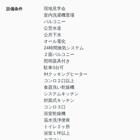
現地見学会
設備条件
室内洗濯機置場
バルコニー
公営水道
公共下水
オール電化
24時間換気システム
２面バルコニー
照明器具付き
駐車3台可
IHクッキングヒーター
コンロ２口以上
食器洗い乾燥機
システムキッチン
対面式キッチン
コンロ３口
浴室乾燥機
温水洗浄便座
トイレ２ヶ所
浴室１坪以上
エアコン