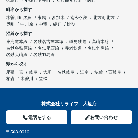
羽島市
不破郡垂井町
安八郡安八町
関市
町名から探す
木曽川町黒田
東鶉
多加木
南今ケ渕
北方町北方
奥町
中川原
中鶉
綾戸
開明
沿線から探す
東海道本線
名鉄名古屋本線
樽見鉄道
高山本線
名鉄各務原線
名鉄尾西線
養老鉄道
名鉄竹鼻線
名鉄犬山線
名鉄羽島線
駅から探す
尾張一宮
岐阜
大垣
名鉄岐阜
江南
穂積
西岐阜
柏森
木曽川
笠松
株式会社リライフ 大垣店
電話をする
お問い合わせ
〒503-0016