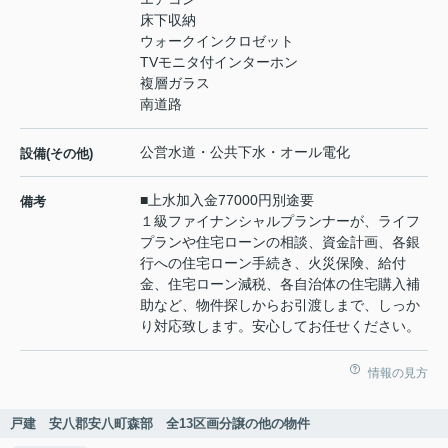
床下収納
ウォークインクロゼット
TVモニタ付インターホン
複層ガラス
南道路
公営水道・公共下水・オール電化
設備(その他)
■上水加入金77000円別途要
備考
１級ファイナンシャルプランナーが、ライフ
プランや住宅ローンの相談、資金計画、各銀
行への住宅ローン手続き、火災保険、給付
金、住宅ローン減税、各自治体の住宅購入補
助など、物件探しからお引渡しまで、しっか
り対応致します。安心してお任せください。
情報の見方
戸建 安八郡安八町森部 全13区画分譲の他の物件