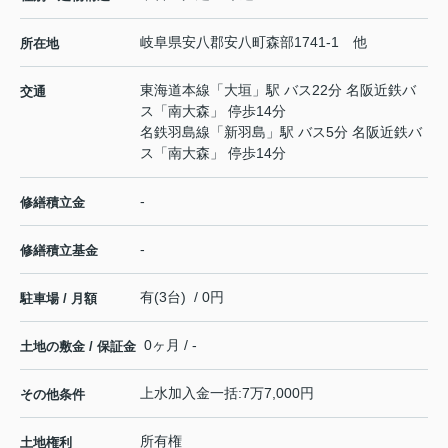
岐阜県
安八郡安八町
森部
1741-1 他
所在地
東海道本線
「
大垣
」駅 バス22分 名阪近鉄バ
交通
ス「南大森」 停歩14分
名鉄羽島線
「
新羽島
」駅 バス5分 名阪近鉄バ
ス「南大森」 停歩14分
-
修繕積立金
-
修繕積立基金
有(3台) / 0円
駐車場 / 月額
0ヶ月 / -
土地の敷金 / 保証金
上水加入金一括:7万7,000円
その他条件
所有権
土地権利