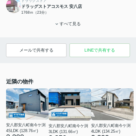
ドラッグストア
ドラッグストアコスモス 安八店
1768ｍ（23分）
すべて見る
メールで共有する
LINEで共有する
近隣の物件
安八郡安八町南今ケ渕
安八郡安八町南今ケ渕
安八郡安八町南今ケ渕
4SLDK (128.76㎡)
4LDK (134.25㎡)
3LDK (131.66㎡)