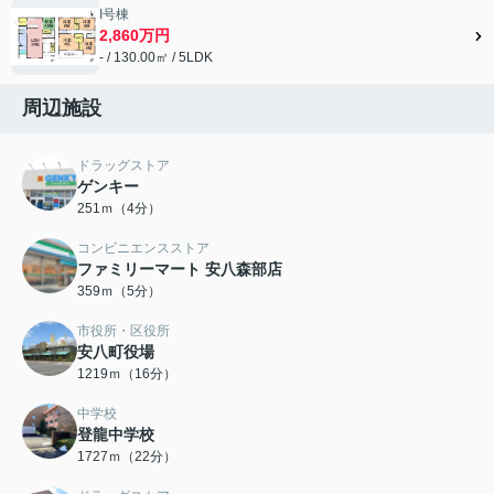
I号棟
2,860万円
- / 130.00㎡ / 5LDK
周辺施設
ドラッグストア
ゲンキー
251ｍ（4分）
コンビニエンスストア
ファミリーマート 安八森部店
359ｍ（5分）
市役所・区役所
安八町役場
1219ｍ（16分）
中学校
登龍中学校
1727ｍ（22分）