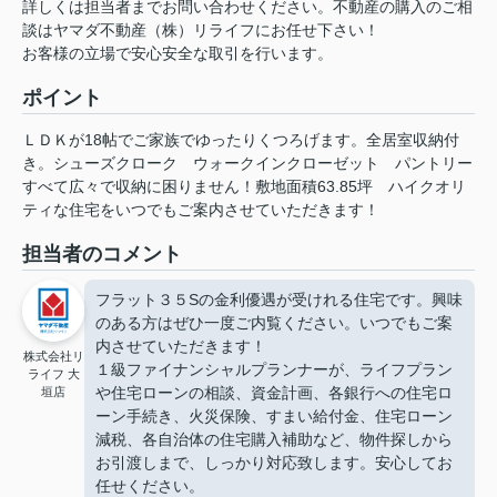
詳しくは担当者までお問い合わせください。不動産の購入のご相
談はヤマダ不動産（株）リライフにお任せ下さい！
お客様の立場で安心安全な取引を行います。
ポイント
ＬＤＫが18帖でご家族でゆったりくつろげます。全居室収納付
き。シューズクローク
ウォークインクローゼット
パントリー
すべて広々で収納に困りません！敷地面積63.85坪
ハイクオリ
ティな住宅をいつでもご案内させていただきます！
担当者のコメント
フラット３５Sの金利優遇が受けれる住宅です。興味
のある方はぜひ一度ご内覧ください。いつでもご案
内させていただきます！
株式会社リ
１級ファイナンシャルプランナーが、ライフプラン
ライフ 大
や住宅ローンの相談、資金計画、各銀行への住宅ロ
垣店
ーン手続き、火災保険、すまい給付金、住宅ローン
減税、各自治体の住宅購入補助など、物件探しから
お引渡しまで、しっかり対応致します。安心してお
任せください。