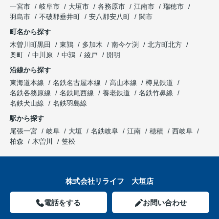
一宮市
岐阜市
大垣市
各務原市
江南市
瑞穂市
羽島市
不破郡垂井町
安八郡安八町
関市
町名から探す
木曽川町黒田
東鶉
多加木
南今ケ渕
北方町北方
奥町
中川原
中鶉
綾戸
開明
沿線から探す
東海道本線
名鉄名古屋本線
高山本線
樽見鉄道
名鉄各務原線
名鉄尾西線
養老鉄道
名鉄竹鼻線
名鉄犬山線
名鉄羽島線
駅から探す
尾張一宮
岐阜
大垣
名鉄岐阜
江南
穂積
西岐阜
柏森
木曽川
笠松
株式会社リライフ 大垣店
電話をする
お問い合わせ