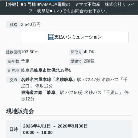
【外観】■１号棟 ■YAMADA電機の ヤマダ不動産 株式会社リライ
フ 岐阜店■ いつでもお問合わせ下さい。
2,540万円
価格
支払いシミュレーション
103.50㎡
4LDK
建物面積
間取り
予定
2階建
築年数
階建て
岐阜県
岐阜市
世保北
39番5
所在地
名鉄名古屋本線
「
名鉄岐阜
」駅 バス47分 名鉄バス「千
交通
疋口」 停歩12分
東海道本線
「
岐阜
」駅 バス50分 名鉄バス「千疋口」 停
歩12分
現地販売会
2026年4月1日 ～ 2026年9月30日
日時
09:00 ～ 18:00