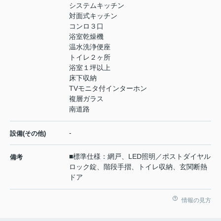
システムキッチン
対面式キッチン
コンロ３口
浴室乾燥機
温水洗浄便座
トイレ２ヶ所
浴室１坪以上
床下収納
TVモニタ付インターホン
複層ガラス
南道路
-
設備(その他)
■標準仕様：網戸、LED照明／ポストダイヤル
備考
ロック錠、階段手摺、トイレ収納、玄関断熱
ドア
情報の見方