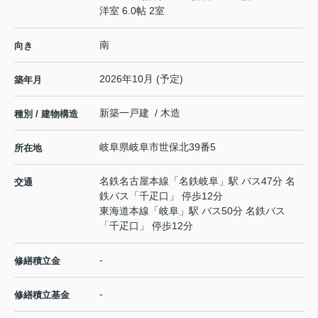
洋室 6.0帖 2室
南
向き
2026年10月 (予定)
築年月
新築一戸建 / 木造
種別 / 建物構造
岐阜県
岐阜市
世保北
39番5
所在地
名鉄名古屋本線
「
名鉄岐阜
」駅 バス47分 名
交通
鉄バス「千疋口」 停歩12分
東海道本線
「
岐阜
」駅 バス50分 名鉄バス
「千疋口」 停歩12分
-
修繕積立金
-
修繕積立基金