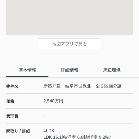
地図アプリで見る
基本情報
詳細情報
周辺環境
新築戸建 岐阜市世保北 全２区画分譲
物件名
2,540万円
価格
-
管理費
4LDK
間取り / 詳細
LDK 16.1帖
/
洋室 6.0帖
/
洋室 9.2帖
/