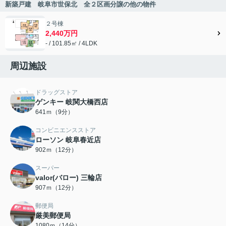
新築戸建 岐阜市世保北 全２区画分譲の他の物件
２号棟
2,440万円
- / 101.85㎡ / 4LDK
周辺施設
ドラッグストア
ゲンキー 岐関大橋西店
641ｍ（9分）
コンビニエンスストア
ローソン 岐阜春近店
902ｍ（12分）
スーパー
valor(バロー) 三輪店
907ｍ（12分）
郵便局
厳美郵便局
1080ｍ（14分）