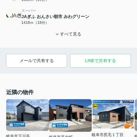
スーパー
JAぎふ おんさい朝市 みわグリーン
1418ｍ（18分）
すべて見る
メールで共有する
LINEで共有する
近隣の物件
岐阜市尻毛１丁目
岐阜市下川手