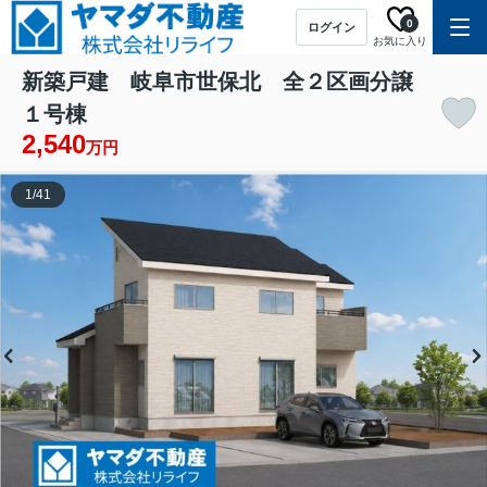
0
ログイン
お気に入り
新築戸建 岐阜市世保北 全２区画分譲
１号棟
2,540
万円
1
/
41