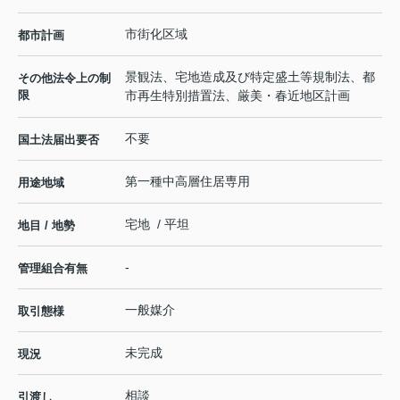
市街化区域
都市計画
景観法、宅地造成及び特定盛土等規制法、都
その他法令上の制
限
市再生特別措置法、厳美・春近地区計画
不要
国土法届出要否
第一種中高層住居専用
用途地域
宅地 / 平坦
地目 / 地勢
-
管理組合有無
一般媒介
取引態様
未完成
現況
相談
引渡し