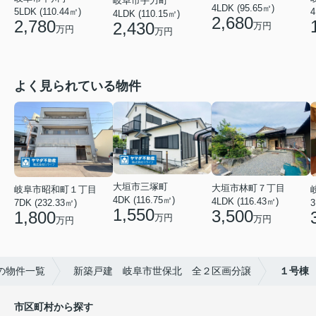
岐阜市手力町
4LDK (95.65㎡)
5LDK (110.44㎡)
4
4LDK (110.15㎡)
2,680
2,780
2,430
万円
万円
万円
よく見られている物件
大垣市三塚町
大垣市林町７丁目
岐阜市昭和町１丁目
4DK (116.75㎡)
4LDK (116.43㎡)
3
7DK (232.33㎡)
1,550
3,500
1,800
万円
万円
万円
の物件一覧
新築戸建 岐阜市世保北 全２区画分譲
１号棟
市区町村から探す