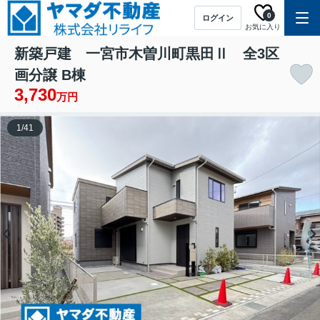
0
ログイン
お気に入り
新築戸建 一宮市木曽川町黒田Ⅱ 全3区
画分譲 B棟
3,730
万円
1
/
41