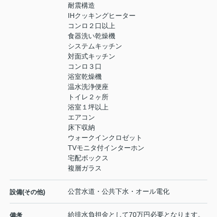
耐震構造
IHクッキングヒーター
コンロ２口以上
食器洗い乾燥機
システムキッチン
対面式キッチン
コンロ３口
浴室乾燥機
温水洗浄便座
トイレ２ヶ所
浴室１坪以上
エアコン
床下収納
ウォークインクロゼット
TVモニタ付インターホン
宅配ボックス
複層ガラス
公営水道・公共下水・オール電化
設備(その他)
給排水負担金として70万円必要となります。
備考