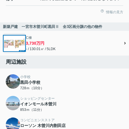
情報の見方
新築戸建 一宮市木曽川町黒田Ⅱ 全3区画分譲の他の物件
C棟
3,730万円
- / 130.01㎡ / 5LDK
周辺施設
小学校
黒田小学校
728ｍ（10分）
ショッピングセンター
イオンモール木曽川
853ｍ（11分）
コンビニエンスストア
ローソン 木曽川内割田店