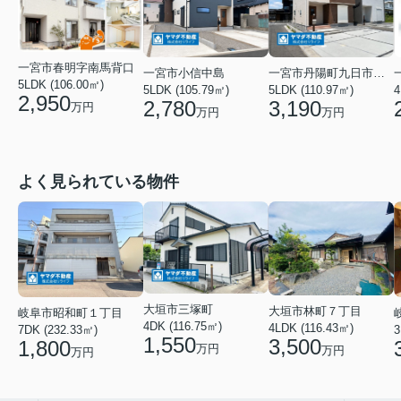
一宮市春明字南馬背口
一宮市小信中島
一宮市丹陽町九日市場字堂尻
5LDK (106.00㎡)
5LDK (105.79㎡)
5LDK (110.97㎡)
4
2,950
2,780
3,190
万円
万円
万円
よく見られている物件
大垣市三塚町
大垣市林町７丁目
岐阜市昭和町１丁目
4DK (116.75㎡)
4LDK (116.43㎡)
3
7DK (232.33㎡)
1,550
3,500
1,800
万円
万円
万円