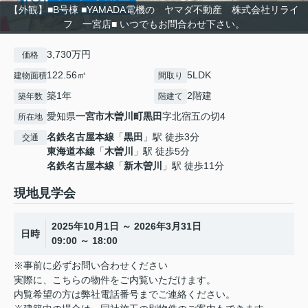
【外観】■B号棟 ■YAMADA電機の ヤマダ不動産 株式会社リライ
フ 一宮店■ いつでもお問合わせ下さい。
3,730万円
価格
122.56㎡
5LDK
建物面積
間取り
築1年
2階建
築年数
階建て
愛知県
一宮市
木曽川町黒田
字北宿五の切4
所在地
名鉄名古屋本線
「
黒田
」駅 徒歩3分
交通
東海道本線
「
木曽川
」駅 徒歩5分
名鉄名古屋本線
「
新木曽川
」駅 徒歩11分
現地見学会
2025年10月1日 ～ 2026年3月31日
日時
09:00 ～ 18:00
※事前に必ずお問い合わせください
実際に、こちらの物件をご内覧いただけます。
内覧希望の方は弊社電話番号までご連絡ください。