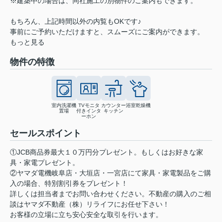
※建築中の場合は、同社施工の別物件のご案内もできます。
もちろん、上記時間以外の内覧もOKです♪
事前にご予約いただけますと、スムーズにご案内ができます。
もっと見る
物件の特徴
室内洗濯機
TVモニタ
カウンター
浴室乾燥機
置場
付きインタ
キッチン
ーホン
セールスポイント
①JCB商品券最大１０万円分プレゼント。もしくはお好きな家
具・家電プレゼント。
②ヤマダ電機岐阜店・大垣店・一宮店にて家具・家電製品をご購
入の場合、特別割引券をプレゼント！
詳しくは担当者までお問い合わせください。不動産の購入のご相
談はヤマダ不動産（株）リライフにお任せ下さい！
お客様の立場に立ち安心安全な取引を行います。