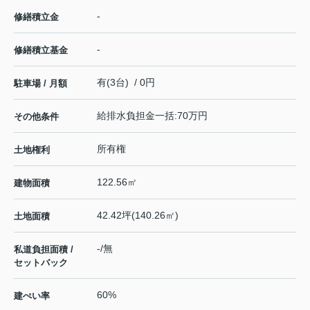
-
修繕積立金
-
修繕積立基金
有(3台) / 0円
駐車場 / 月額
給排水負担金一括:70万円
その他条件
所有権
土地権利
122.56㎡
建物面積
42.42坪(140.26㎡)
土地面積
-/無
私道負担面積 /
セットバック
60%
建ぺい率