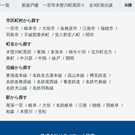
件一覧
新築戸建 一宮市木曽川町黒田Ⅱ 全3区画分譲
B棟
市区町村から探す
一宮市
岐阜市
大垣市
各務原市
江南市
瑞穂市
羽島市
不破郡垂井町
安八郡安八町
関市
町名から探す
木曽川町黒田
東鶉
多加木
南今ケ渕
北方町北方
奥町
中川原
中鶉
綾戸
開明
沿線から探す
東海道本線
名鉄名古屋本線
高山本線
樽見鉄道
名鉄各務原線
名鉄尾西線
養老鉄道
名鉄竹鼻線
名鉄犬山線
名鉄羽島線
駅から探す
尾張一宮
岐阜
大垣
名鉄岐阜
江南
穂積
西岐阜
柏森
木曽川
笠松