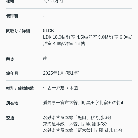
3,730万円
価格
-
管理費
5LDK
間取り / 詳細
LDK 18.0帖
/
洋室 4.5帖
/
洋室 9.0帖
/
洋室 6.0帖
/
洋室 4.8帖
/
洋室 4.5帖
南
向き
2025年1月 (築1年)
築年月
中古一戸建 / 木造
種別 / 建物構造
愛知県
一宮市
木曽川町黒田
字北宿五の切4
所在地
名鉄名古屋本線
「
黒田
」駅 徒歩3分
交通
東海道本線
「
木曽川
」駅 徒歩5分
名鉄名古屋本線
「
新木曽川
」駅 徒歩11分