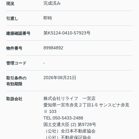
完成済み
現況
即時
引渡し
第KS124-0410-57923号
建築確認番号
89984892
物件番号
-
管理コード
2026年08月21日
取引条件の
有効期限
株式会社リライフ 一宮店
取扱会社
愛知県一宮市赤見２丁目1-5 サンスピナ赤見
Ⅱ 103
TEL:
050-5433-2488
国土交通大臣 (2) 第9728号
（公社）全日本不動産協会
（公社）不動産保証協会