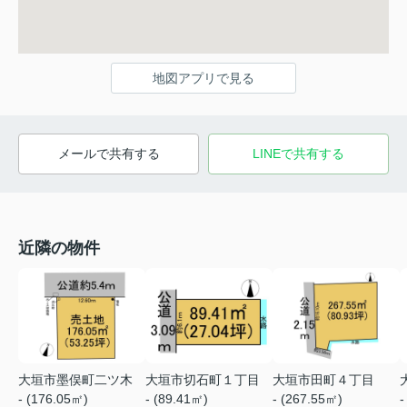
地図アプリで見る
メールで共有する
LINEで共有する
近隣の物件
大垣市墨俣町二ツ木
大垣市切石町１丁目
大垣市田町４丁目
- (176.05㎡)
- (89.41㎡)
- (267.55㎡)
-