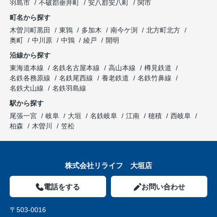
羽島市
不破郡垂井町
安八郡安八町
関市
町名から探す
木曽川町黒田
東鶉
多加木
南今ケ渕
北方町北方
奥町
中川原
中鶉
綾戸
開明
沿線から探す
東海道本線
名鉄名古屋本線
高山本線
樽見鉄道
名鉄各務原線
名鉄尾西線
養老鉄道
名鉄竹鼻線
名鉄犬山線
名鉄羽島線
駅から探す
尾張一宮
岐阜
大垣
名鉄岐阜
江南
穂積
西岐阜
柏森
木曽川
笠松
株式会社リライフ 大垣店
電話をする
お問い合わせ
〒503-0016