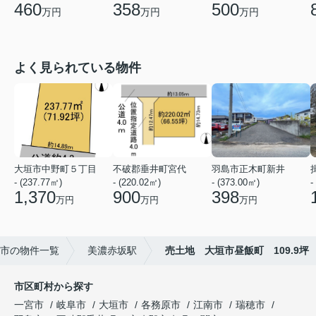
460
358
500
万円
万円
万円
よく見られている物件
大垣市中野町５丁目
不破郡垂井町宮代
羽島市正木町新井
- (237.77㎡)
- (220.02㎡)
- (373.00㎡)
-
1,370
900
398
万円
万円
万円
市の物件一覧
美濃赤坂駅
売土地 大垣市昼飯町 109.9坪
市区町村から探す
一宮市
岐阜市
大垣市
各務原市
江南市
瑞穂市