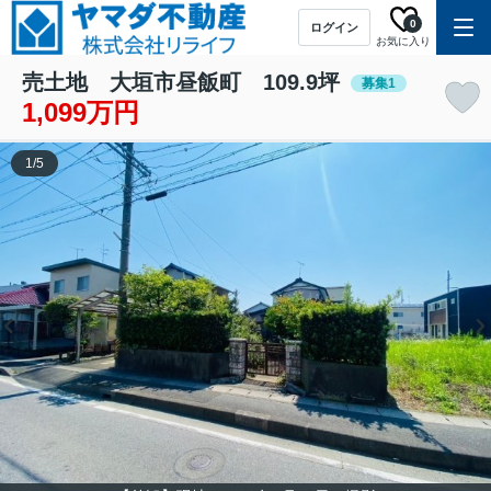
0
ログイン
お気に入り
売土地 大垣市昼飯町 109.9坪
募集1
1,099万円
1
/
5