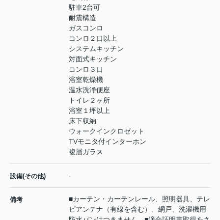
駐車2台可
耐震構造
ガスコンロ
コンロ２口以上
システムキッチン
対面式キッチン
コンロ３口
浴室乾燥機
温水洗浄便座
トイレ２ヶ所
浴室１坪以上
床下収納
ウォークインクロゼット
TVモニタ付インターホン
複層ガラス
-
設備(その他)
■カーテン・カーテンレール、照明器具、テレ
備考
ビアンテナ（有線を含む）、網戸、洗濯機用
防水パンはつきません。■適合証明書取得をさ