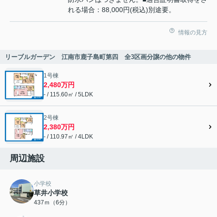
れる場合：88,000円(税込)別途要。
情報の見方
リーブルガーデン 江南市鹿子島町第四 全3区画分譲の他の物件
1号棟
2,480万円
- / 115.60㎡ / 5LDK
2号棟
2,380万円
- / 110.97㎡ / 4LDK
周辺施設
小学校
草井小学校
437ｍ（6分）