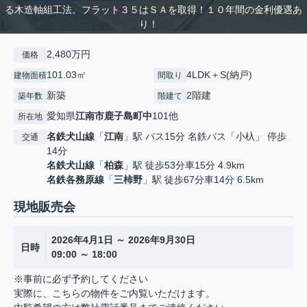
る木造軸組工法。フラット３５はＳＡを取得！１０年間の金利優遇あ
り！
2,480万円
価格
101.03㎡
4LDK＋S(納戸)
建物面積
間取り
新築
2階建
築年数
階建て
愛知県
江南市
鹿子島町中
101他
所在地
名鉄犬山線
「
江南
」駅 バス15分 名鉄バス「小杁」 停歩
交通
14分
名鉄犬山線
「
柏森
」駅 徒歩53分車15分 4.9km
名鉄各務原線
「
三柿野
」駅 徒歩67分車14分 6.5km
現地販売会
2026年4月1日 ～ 2026年9月30日
日時
09:00 ～ 18:00
※事前に必ず予約してください
実際に、こちらの物件をご内覧いただけます。