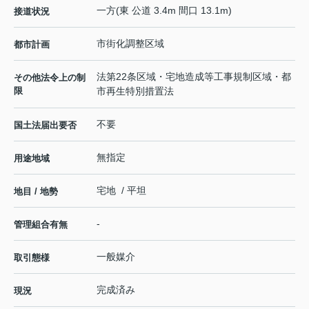
一方(東 公道 3.4m 間口 13.1m)
接道状況
市街化調整区域
都市計画
法第22条区域・宅地造成等工事規制区域・都
その他法令上の制
限
市再生特別措置法
不要
国土法届出要否
無指定
用途地域
宅地 / 平坦
地目 / 地勢
-
管理組合有無
一般媒介
取引態様
完成済み
現況