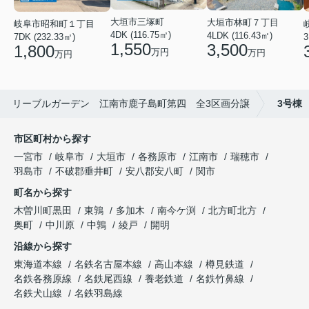
大垣市三塚町
大垣市林町７丁目
岐阜市昭和町１丁目
4DK (116.75㎡)
4LDK (116.43㎡)
3
7DK (232.33㎡)
1,550
3,500
1,800
万円
万円
万円
リーブルガーデン 江南市鹿子島町第四 全3区画分譲
3号棟
市区町村から探す
一宮市
岐阜市
大垣市
各務原市
江南市
瑞穂市
羽島市
不破郡垂井町
安八郡安八町
関市
町名から探す
木曽川町黒田
東鶉
多加木
南今ケ渕
北方町北方
奥町
中川原
中鶉
綾戸
開明
沿線から探す
東海道本線
名鉄名古屋本線
高山本線
樽見鉄道
名鉄各務原線
名鉄尾西線
養老鉄道
名鉄竹鼻線
名鉄犬山線
名鉄羽島線