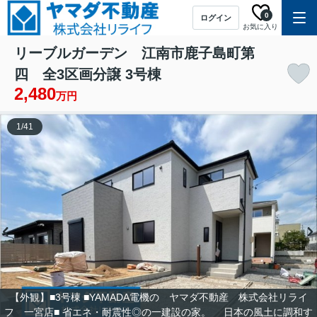
0
ログイン
お気に入り
リーブルガーデン 江南市鹿子島町第
四 全3区画分譲 3号棟
2,480
万円
1
/
41
【外観】■3号棟 ■YAMADA電機の ヤマダ不動産 株式会社リライ
フ 一宮店■ 省エネ・耐震性◎の一建設の家。 日本の風土に調和す