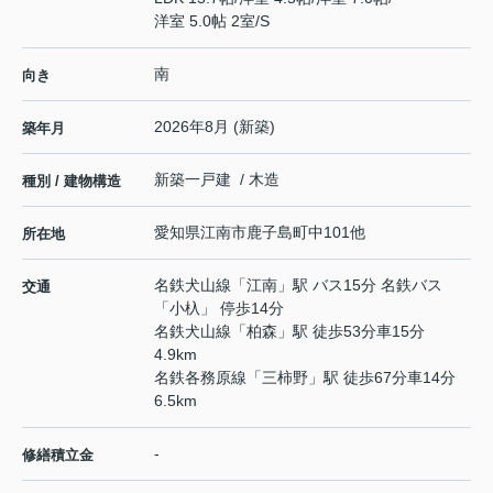
洋室 5.0帖 2室
/
S
南
向き
2026年8月 (新築)
築年月
新築一戸建 / 木造
種別 / 建物構造
愛知県
江南市
鹿子島町中
101他
所在地
名鉄犬山線
「
江南
」駅 バス15分 名鉄バス
交通
「小杁」 停歩14分
名鉄犬山線
「
柏森
」駅 徒歩53分車15分
4.9km
名鉄各務原線
「
三柿野
」駅 徒歩67分車14分
6.5km
-
修繕積立金