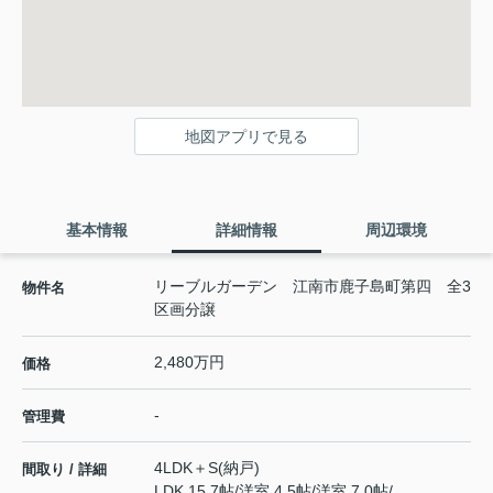
地図アプリで見る
基本情報
詳細情報
周辺環境
リーブルガーデン 江南市鹿子島町第四 全3
物件名
区画分譲
2,480万円
価格
-
管理費
4LDK＋S(納戸)
間取り / 詳細
LDK 15.7帖
/
洋室 4.5帖
/
洋室 7.0帖
/