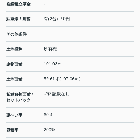
-
修繕積立基金
有(2台) / 0円
駐車場 / 月額
その他条件
所有権
土地権利
101.03㎡
建物面積
59.61坪(197.06㎡)
土地面積
-/済 記載なし
私道負担面積 /
セットバック
60%
建ぺい率
200%
容積率