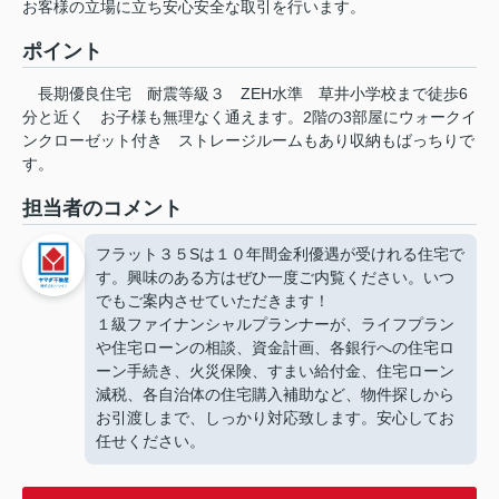
お客様の立場に立ち安心安全な取引を行います。
ポイント
長期優良住宅
耐震等級３
ZEH水準
草井小学校まで徒歩6
分と近く
お子様も無理なく通えます。2階の3部屋にウォークイ
ンクローゼット付き
ストレージルームもあり収納もばっちりで
す。
担当者のコメント
フラット３５Sは１０年間金利優遇が受けれる住宅で
す。興味のある方はぜひ一度ご内覧ください。いつ
でもご案内させていただきます！
１級ファイナンシャルプランナーが、ライフプラン
や住宅ローンの相談、資金計画、各銀行への住宅ロ
ーン手続き、火災保険、すまい給付金、住宅ローン
減税、各自治体の住宅購入補助など、物件探しから
お引渡しまで、しっかり対応致します。安心してお
任せください。