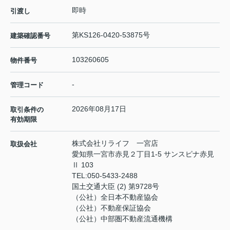
即時
引渡し
第KS126-0420-53875号
建築確認番号
103260605
物件番号
-
管理コード
2026年08月17日
取引条件の
有効期限
株式会社リライフ 一宮店
取扱会社
愛知県一宮市赤見２丁目1-5 サンスピナ赤見
Ⅱ 103
TEL:
050-5433-2488
国土交通大臣 (2) 第9728号
（公社）全日本不動産協会
（公社）不動産保証協会
（公社）中部圏不動産流通機構