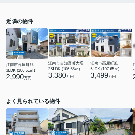
近隣の物件
江南市高屋町旭
江南市古知野町大塔
江南市高屋町旭
5LDK (107.65㎡)
2SLDK (106.65㎡)
4
3LDK (106.61㎡)
3,499
3,380
2,990
万円
万円
万円
よく見られている物件