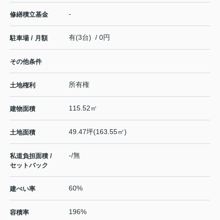
-
修繕積立基金
有(3台) / 0円
駐車場 / 月額
その他条件
所有権
土地権利
115.52㎡
建物面積
49.47坪(163.55㎡)
土地面積
-/無
私道負担面積 /
セットバック
60%
建ぺい率
196%
容積率