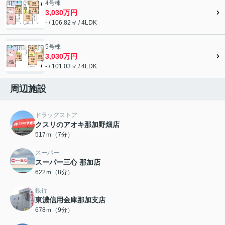
4号棟
3,030万円
- / 106.82㎡ / 4LDK
5号棟
3,030万円
- / 101.03㎡ / 4LDK
周辺施設
ドラッグストア
クスリのアオキ那加野畑店
517ｍ（7分）
スーパー
スーパー三心 那加店
622ｍ（8分）
銀行
東濃信用金庫那加支店
678ｍ（9分）