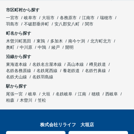
市区町村から探す
一宮市
岐阜市
大垣市
各務原市
江南市
瑞穂市
羽島市
不破郡垂井町
安八郡安八町
関市
町名から探す
木曽川町黒田
東鶉
多加木
南今ケ渕
北方町北方
奥町
中川原
中鶉
綾戸
開明
沿線から探す
東海道本線
名鉄名古屋本線
高山本線
樽見鉄道
名鉄各務原線
名鉄尾西線
養老鉄道
名鉄竹鼻線
名鉄犬山線
名鉄羽島線
駅から探す
尾張一宮
岐阜
大垣
名鉄岐阜
江南
穂積
西岐阜
柏森
木曽川
笠松
株式会社リライフ 大垣店