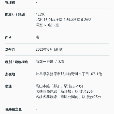
-
管理費
4LDK
間取り / 詳細
LDK 16.0帖
/
洋室 4.5帖
/
洋室 9.2帖
/
洋室 6.0帖 2室
南
向き
2026年6月 (新築)
築年月
新築一戸建 / 木造
種別 / 建物構造
岐阜県
各務原市
那加前野町
１丁目107-1他
所在地
高山本線
「
那加
」駅 徒歩20分
交通
名鉄各務原線
「
新那加
」駅 徒歩20分
名鉄各務原線
「
市民公園前
」駅 徒歩25分
-
修繕積立金