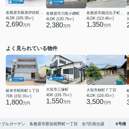
各務原市蘇原伊吹町３丁目
各務原市鵜沼丸子町２丁目
各務原市川島小網町
4LDK (105.38㎡)
4LDK (113.49㎡)
4LDK (120.79㎡)
3
2,690
1,350
2,380
万円
万円
万円
よく見られている物件
大垣市三塚町
大垣市林町７丁目
岐阜市昭和町１丁目
4DK (116.75㎡)
4LDK (116.43㎡)
3
7DK (232.33㎡)
1,550
3,500
1,800
万円
万円
万円
ーブルガーデン 各務原市那加前野町一丁目 全7区画分譲
6号棟