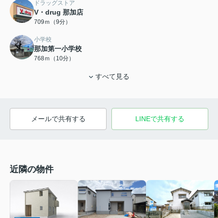
ドラッグストア
V・drug 那加店
709ｍ（9分）
小学校
那加第一小学校
768ｍ（10分）
すべて見る
メールで共有する
LINEで共有する
近隣の物件