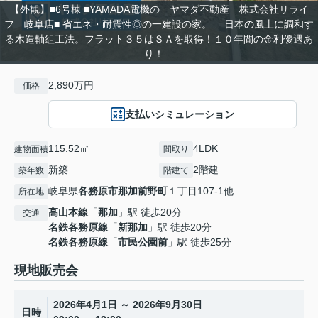
【外観】■6号棟 ■YAMADA電機の ヤマダ不動産 株式会社リライ
フ 岐阜店■ 省エネ・耐震性◎の一建設の家。 日本の風土に調和す
る木造軸組工法。フラット３５はＳＡを取得！１０年間の金利優遇あ
り！
2,890万円
価格
支払いシミュレーション
115.52㎡
4LDK
建物面積
間取り
新築
2階建
築年数
階建て
岐阜県
各務原市
那加前野町
１丁目107-1他
所在地
高山本線
「
那加
」駅 徒歩20分
交通
名鉄各務原線
「
新那加
」駅 徒歩20分
名鉄各務原線
「
市民公園前
」駅 徒歩25分
現地販売会
2026年4月1日 ～ 2026年9月30日
日時