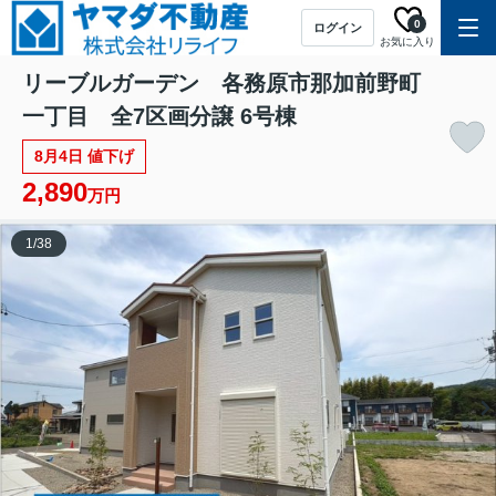
0
ログイン
お気に入り
リーブルガーデン 各務原市那加前野町
一丁目 全7区画分譲 6号棟
8月4日 値下げ
2,890
万円
1
/
38