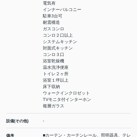
電気有
インナーバルコニー
駐車3台可
耐震構造
ガスコンロ
コンロ２口以上
システムキッチン
対面式キッチン
コンロ３口
浴室乾燥機
温水洗浄便座
トイレ２ヶ所
浴室１坪以上
床下収納
ウォークインクロゼット
TVモニタ付インターホン
複層ガラス
-
設備(その他)
■カーテン・カーテンレール、照明器具、テレ
備考