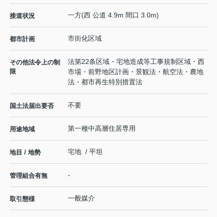
一方(西 公道 4.9m 間口 3.0m)
接道状況
市街化区域
都市計画
法第22条区域・宅地造成等工事規制区域・西
その他法令上の制
限
市場・前野地区計画・景観法・航空法・農地
法・都市再生特別措置法
不要
国土法届出要否
第一種中高層住居専用
用途地域
宅地 / 平坦
地目 / 地勢
-
管理組合有無
一般媒介
取引態様