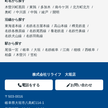
町名から探す
木曽川町黒田
東鶉
多加木
南今ケ渕
北方町北方
奥町
中川原
中鶉
綾戸
開明
沿線から探す
東海道本線
名鉄名古屋本線
高山本線
樽見鉄道
名鉄各務原線
名鉄尾西線
養老鉄道
名鉄竹鼻線
名鉄犬山線
名鉄羽島線
駅から探す
尾張一宮
岐阜
大垣
名鉄岐阜
江南
穂積
西岐阜
柏森
木曽川
笠松
株式会社リライフ 大垣店
電話をする
お問い合わせ
〒503-0016
岐阜県大垣市八島町114-1