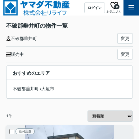
0
ログイン
お気に入り
不破郡垂井町の物件一覧
不破郡垂井町
変更
販売中
変更
おすすめのエリア
不破郡垂井町
/
大垣市
1
件
住付店舗