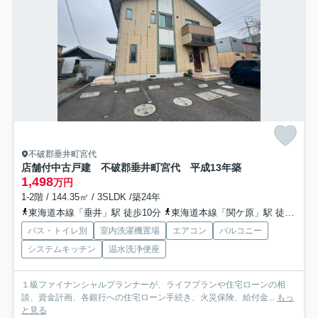
不破郡垂井町宮代
店舗付中古戸建 不破郡垂井町宮代 平成13年築
1,498
万円
1-2階 / 144.35㎡ / 3SLDK /築24年
東海道本線「垂井」駅 徒歩10分
東海道本線「関ケ原」駅 徒歩70分
バス・トイレ別
室内洗濯機置場
エアコン
バルコニー
システムキッチン
温水洗浄便座
１級ファイナンシャルプランナーが、ライフプランや住宅ローンの相
談、資金計画、各銀行への住宅ローン手続き、火災保険、給付金...
もっ
と見る