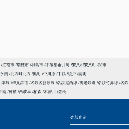
江南市
瑞穂市
羽島市
不破郡垂井町
安八郡安八町
関市
今ケ渕
北方町北方
奥町
中川原
中鶉
綾戸
開明
山本線
樽見鉄道
名鉄各務原線
名鉄尾西線
養老鉄道
名鉄竹鼻線
名鉄
江南
穂積
西岐阜
柏森
木曽川
笠松
売却査定