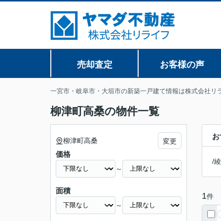
売却査定
お客様の声
一宮市・岐阜市・大垣市の新築一戸建て情報は株式会社リ
柳津町高桑の物件一覧
お
柳津町高桑
変更
価格
/
綾
～
面積
1
件
～