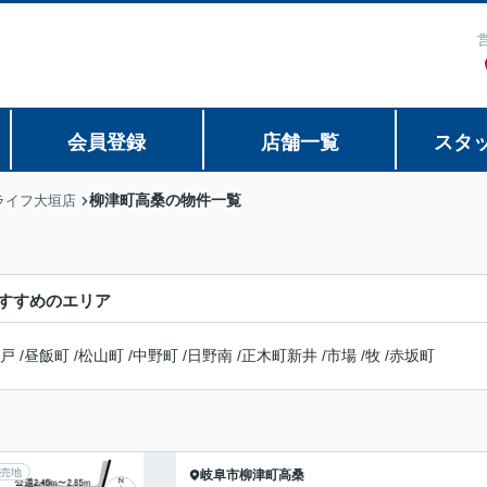
会員登録
店舗一覧
スタ
柳津町高桑の物件一覧
ライフ大垣店
すすめのエリア
戸
/
昼飯町
/
松山町
/
中野町
/
日野南
/
正木町新井
/
市場
/
牧
/
赤坂町
売地
岐阜市
柳津町高桑