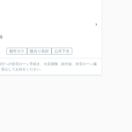
目
分
都市ガス
陽当り良好
公共下水
銀行への住宅ローン手続き、火災保険、給付金、住宅ローン減
。安心してお任せください。