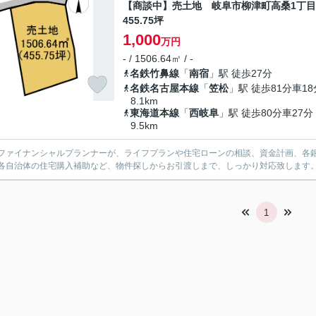
【商談中】売土地 岐阜市柳津町高桑1丁
455.75坪
1,000
万円
- / 1506.64㎡ / -
名鉄竹鼻線
「
南宿
」駅 徒歩27分
名鉄名古屋本線
「
笠松
」駅 徒歩81分車18
8.1km
東海道本線
「
西岐阜
」駅 徒歩80分車27分
9.5km
ファイナンシャルプランナーが、ライフプランや住宅ローンの相談、資金計画、各
各自治体の住宅購入補助など、物件探しからお引渡しまで、しっかり対応致します
1