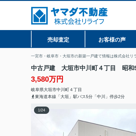
売却査定
お客様の声
一宮市・岐阜市・大垣市の新築一戸建て情報は株式会社リ
中古戸建 大垣市中川町４丁目 昭和5
3,580万円
岐阜県
大垣市
中川町
４丁目
東海道本線「大垣」駅バス5分「中川」停歩2分
1
/
24