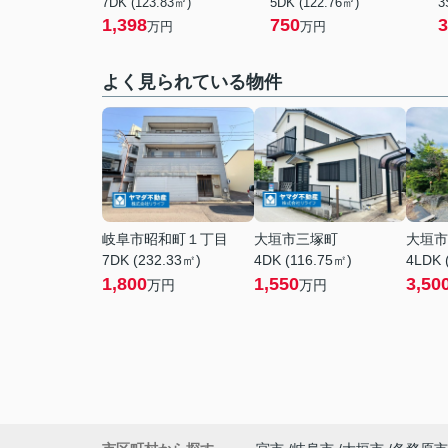
7DK (123.83㎡)
5DK (122.76㎡)
3
1,398
750
3
万円
万円
よく見られている物件
岐阜市昭和町１丁目
大垣市三塚町
大垣市
7DK (232.33㎡)
4DK (116.75㎡)
4LDK 
1,800
1,550
3,50
万円
万円