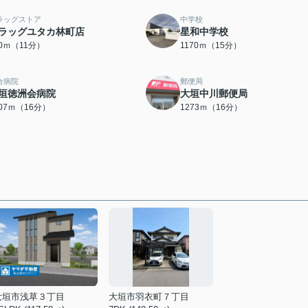
ラッグストア
中学校
ラッグユタカ林町店
星和中学校
30ｍ（11分）
1170ｍ（15分）
合病院
郵便局
垣徳洲会病院
大垣中川郵便局
207ｍ（16分）
1273ｍ（16分）
大垣市浅草３丁目
大垣市羽衣町７丁目