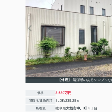
【外観】
清潔感のあるシンプルな
3,580万円
価格
8LDK/239.28㎡
間取り/建物面積
岐阜県
大垣市
中川町
４丁目
所在地