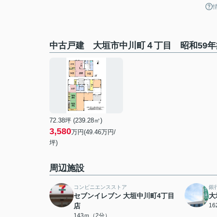
中古戸建 大垣市中川町４丁目 昭和59
72.38坪 (239.28㎡)
3,580
万円(49.46万円/
坪)
周辺施設
コンビニエンスストア
銀
セブンイレブン 大垣中川町4丁目
大
店
1
143ｍ（2分）