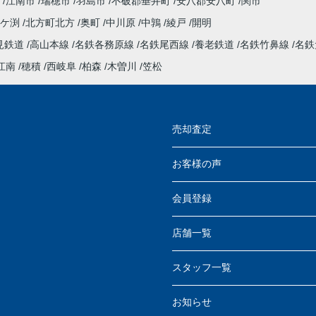
江南市
瑞穂市
羽島市
不破郡垂井町
安八郡安八町
関市
今ケ渕
北方町北方
奥町
中川原
中鶉
綾戸
開明
見鉄道
高山本線
名鉄各務原線
名鉄尾西線
養老鉄道
名鉄竹鼻線
名鉄
江南
穂積
西岐阜
柏森
木曽川
笠松
売却査定
お客様の声
会員登録
店舗一覧
スタッフ一覧
お知らせ