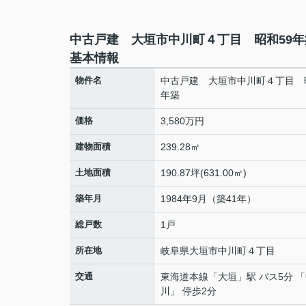
中古戸建 大垣市中川町４丁目 昭和59年
基本情報
物件名
中古戸建 大垣市中川町４丁目 
年築
価格
3,580万円
建物面積
239.28㎡
土地面積
190.87坪(631.00㎡)
築年月
1984年9月（築41年）
総戸数
1戸
所在地
岐阜県
大垣市
中川町
４丁目
交通
東海道本線
「
大垣
」駅 バス5分 
川」 停歩2分