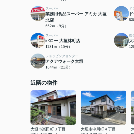
スーパー
ド
業務用食品スーパー アミカ 大垣
ド
北店
8
652ｍ（9分）
スーパー
総
バロー 大垣林町店
大
1181ｍ（15分）
1
ショッピングセンター
アクアウォーク大垣
1644ｍ（21分）
近隣の物件
大垣市楽田町３丁目
大垣市中川町４丁目