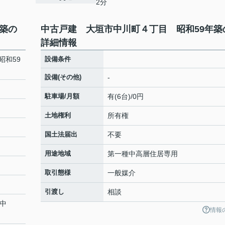
2分
築の
中古戸建 大垣市中川町４丁目 昭和59年築
詳細情報
昭和59
設備条件
設備(その他)
-
駐車場/月額
有(6台)/0円
土地権利
所有権
国土法届出
不要
用途地域
第一種中高層住居専用
取引態様
一般媒介
引渡し
相談
「中
情報