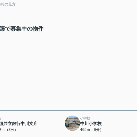
情報の見方
年築で募集中の物件
行
小学校
垣共立銀行中川支店
中川小学校
62ｍ（3分）
465ｍ（6分）