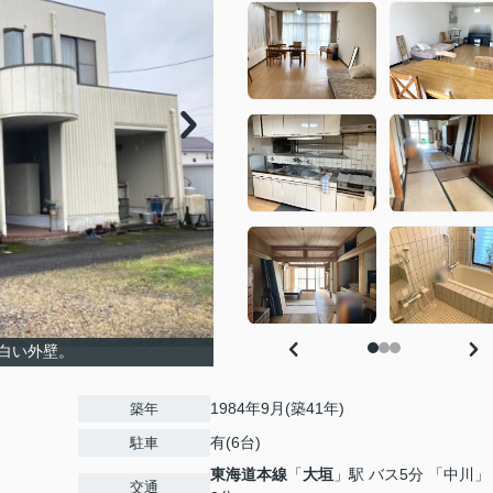
白い外壁。
1984年9月(築41年)
築年
有(6台)
駐車
東海道本線
「
大垣
」駅 バス5分 「中川」
交通