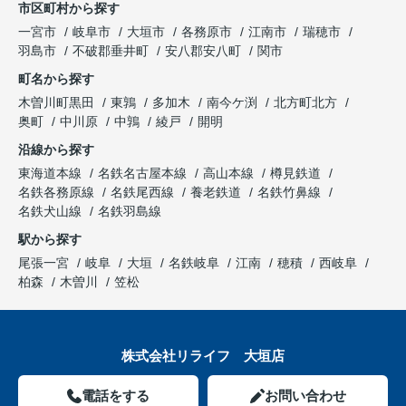
市区町村から探す
一宮市
岐阜市
大垣市
各務原市
江南市
瑞穂市
羽島市
不破郡垂井町
安八郡安八町
関市
町名から探す
木曽川町黒田
東鶉
多加木
南今ケ渕
北方町北方
奥町
中川原
中鶉
綾戸
開明
沿線から探す
東海道本線
名鉄名古屋本線
高山本線
樽見鉄道
名鉄各務原線
名鉄尾西線
養老鉄道
名鉄竹鼻線
名鉄犬山線
名鉄羽島線
駅から探す
尾張一宮
岐阜
大垣
名鉄岐阜
江南
穂積
西岐阜
柏森
木曽川
笠松
株式会社リライフ 大垣店
電話をする
お問い合わせ