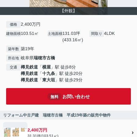
【外観】
2,400万円
価格
103.51㎡
131.03坪
4LDK
建物面積
土地面積
間取り
(433.16㎡)
築19年
築年数
岐阜県
瑞穂市
古橋
所在地
樽見鉄道
「
横屋
」駅 徒歩8分
交通
樽見鉄道
「
十九条
」駅 徒歩20分
樽見鉄道
「
東大垣
」駅 徒歩29分
お問い合わせ
無料
リフォーム中古戸建 瑞穂市古橋 平成19年築の販売中物件
2,400万円
31.31坪(103.51㎡)