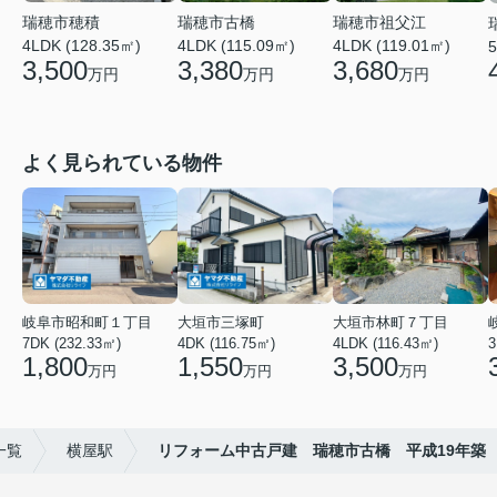
瑞穂市穂積
瑞穂市祖父江
瑞穂市古橋
4LDK (128.35㎡)
4LDK (119.01㎡)
4LDK (115.09㎡)
5
3,500
3,680
3,380
万円
万円
万円
よく見られている物件
岐阜市昭和町１丁目
大垣市三塚町
大垣市林町７丁目
7DK (232.33㎡)
4DK (116.75㎡)
4LDK (116.43㎡)
3
1,800
1,550
3,500
万円
万円
万円
一覧
横屋駅
リフォーム中古戸建 瑞穂市古橋 平成19年築