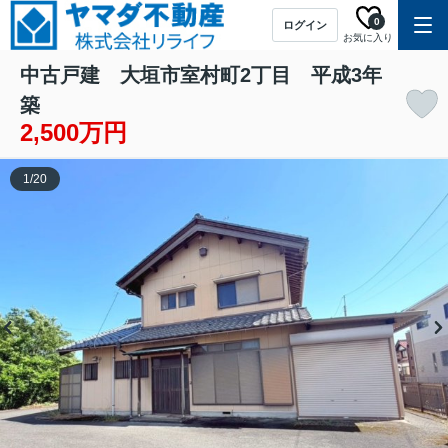
0
ログイン
お気に入り
中古戸建 大垣市室村町2丁目 平成3年
築
2,500万円
1
/
20