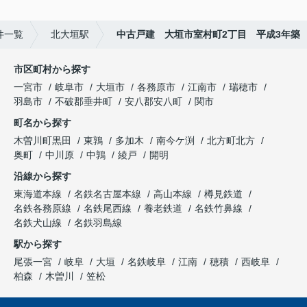
件一覧
北大垣駅
中古戸建 大垣市室村町2丁目 平成3年築
市区町村から探す
一宮市
岐阜市
大垣市
各務原市
江南市
瑞穂市
羽島市
不破郡垂井町
安八郡安八町
関市
町名から探す
木曽川町黒田
東鶉
多加木
南今ケ渕
北方町北方
奥町
中川原
中鶉
綾戸
開明
沿線から探す
東海道本線
名鉄名古屋本線
高山本線
樽見鉄道
名鉄各務原線
名鉄尾西線
養老鉄道
名鉄竹鼻線
名鉄犬山線
名鉄羽島線
駅から探す
尾張一宮
岐阜
大垣
名鉄岐阜
江南
穂積
西岐阜
柏森
木曽川
笠松