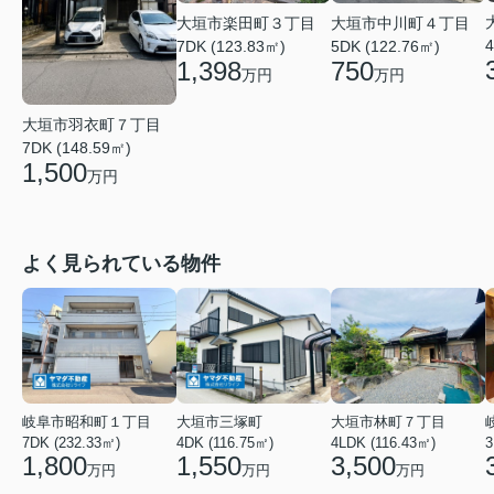
大垣市中川町４丁目
大垣市楽田町３丁目
4
5DK (122.76㎡)
7DK (123.83㎡)
750
1,398
万円
万円
大垣市羽衣町７丁目
7DK (148.59㎡)
1,500
万円
よく見られている物件
岐阜市昭和町１丁目
大垣市三塚町
大垣市林町７丁目
7DK (232.33㎡)
4DK (116.75㎡)
4LDK (116.43㎡)
3
1,800
1,550
3,500
万円
万円
万円