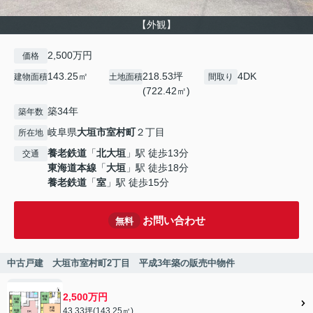
【外観】
2,500万円
価格
143.25㎡
218.53坪
4DK
建物面積
土地面積
間取り
(722.42㎡)
築34年
築年数
岐阜県
大垣市
室村町
２丁目
所在地
養老鉄道
「
北大垣
」駅 徒歩13分
交通
東海道本線
「
大垣
」駅 徒歩18分
養老鉄道
「
室
」駅 徒歩15分
お問い合わせ
無料
中古戸建 大垣市室村町2丁目 平成3年築の販売中物件
2,500万円
43.33坪(143.25㎡)