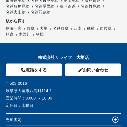
東海道本線
名鉄名古屋本線
高山本線
樽見鉄道
名鉄各務原線
名鉄尾西線
養老鉄道
名鉄竹鼻線
名鉄犬山線
名鉄羽島線
駅から探す
尾張一宮
岐阜
大垣
名鉄岐阜
江南
穂積
西岐阜
柏森
木曽川
笠松
株式会社リライフ 大垣店
電話をする
お問い合わせ
〒503-0016
岐阜県大垣市八島町114-1
営業時間：
09:00 ～ 18:00
定休日：
水曜日
売却査定