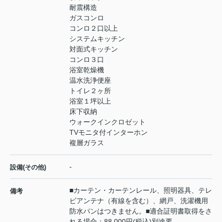
耐震構造
ガスコンロ
コンロ２口以上
システムキッチン
対面式キッチン
コンロ３口
浴室乾燥機
温水洗浄便座
トイレ２ヶ所
浴室１坪以上
床下収納
ウォークインクロゼット
TVモニタ付インターホン
複層ガラス
-
設備(その他)
■カーテン・カーテンレール、照明器具、テレ
備考
ビアンテナ（有線を含む）、網戸、洗濯機用
防水パンはつきません。■適合証明書取得をさ
れる場合：88,000円(税込)別途要。