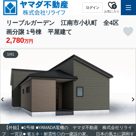
0
ログイン
お気に入り
リーブルガーデン 江南市小杁町 全4区
画分譲 1号棟 平屋建て
2,780
万円
1
/
41
【外観】■1号棟 ■YAMADA電機の ヤマダ不動産 株式会社リライ
フ 一宮店■ 省エネ・耐震性◎の一建設の家。 日本の風土に調和す