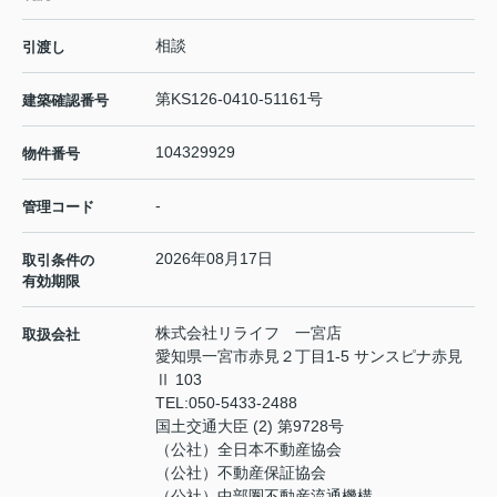
相談
引渡し
第KS126-0410-51161号
建築確認番号
104329929
物件番号
-
管理コード
2026年08月17日
取引条件の
有効期限
株式会社リライフ 一宮店
取扱会社
愛知県一宮市赤見２丁目1-5 サンスピナ赤見
Ⅱ 103
TEL:
050-5433-2488
国土交通大臣 (2) 第9728号
（公社）全日本不動産協会
（公社）不動産保証協会
（公社）中部圏不動産流通機構