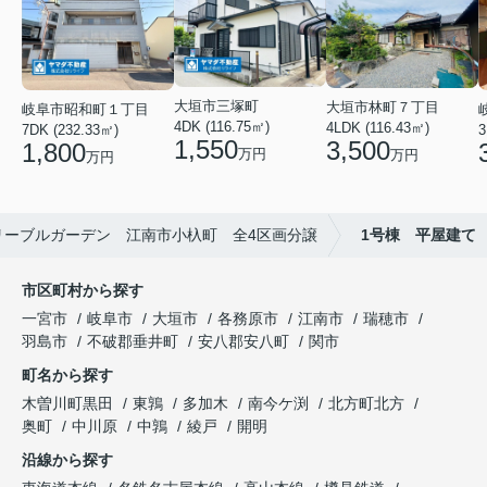
大垣市三塚町
大垣市林町７丁目
岐阜市昭和町１丁目
4DK (116.75㎡)
4LDK (116.43㎡)
3
7DK (232.33㎡)
1,550
3,500
1,800
万円
万円
万円
リーブルガーデン 江南市小杁町 全4区画分譲
1号棟 平屋建て
市区町村から探す
一宮市
岐阜市
大垣市
各務原市
江南市
瑞穂市
羽島市
不破郡垂井町
安八郡安八町
関市
町名から探す
木曽川町黒田
東鶉
多加木
南今ケ渕
北方町北方
奥町
中川原
中鶉
綾戸
開明
沿線から探す