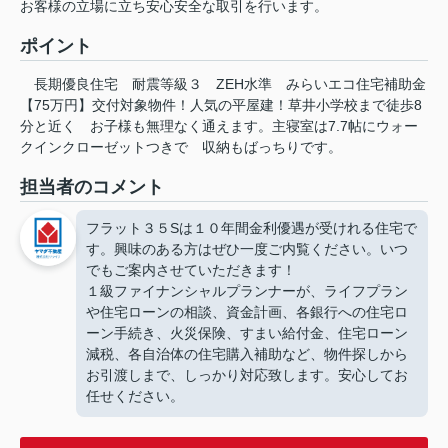
お客様の立場に立ち安心安全な取引を行います。
ポイント
長期優良住宅
耐震等級３
ZEH水準
みらいエコ住宅補助金
【75万円】交付対象物件！人気の平屋建！草井小学校まで徒歩8
分と近く
お子様も無理なく通えます。主寝室は7.7帖にウォー
クインクローゼットつきで
収納もばっちりです。
担当者のコメント
フラット３５Sは１０年間金利優遇が受けれる住宅で
す。興味のある方はぜひ一度ご内覧ください。いつ
でもご案内させていただきます！
１級ファイナンシャルプランナーが、ライフプラン
や住宅ローンの相談、資金計画、各銀行への住宅ロ
ーン手続き、火災保険、すまい給付金、住宅ローン
減税、各自治体の住宅購入補助など、物件探しから
お引渡しまで、しっかり対応致します。安心してお
任せください。