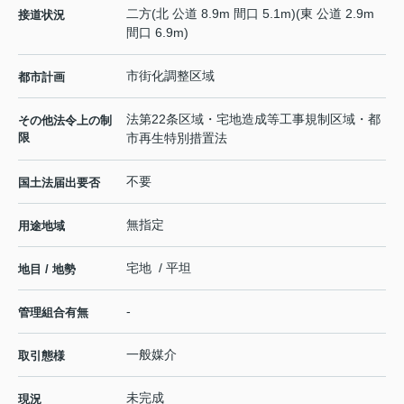
二方(北 公道 8.9m 間口 5.1m)(東 公道 2.9m
接道状況
間口 6.9m)
市街化調整区域
都市計画
法第22条区域・宅地造成等工事規制区域・都
その他法令上の制
限
市再生特別措置法
不要
国土法届出要否
無指定
用途地域
宅地 / 平坦
地目 / 地勢
-
管理組合有無
一般媒介
取引態様
未完成
現況