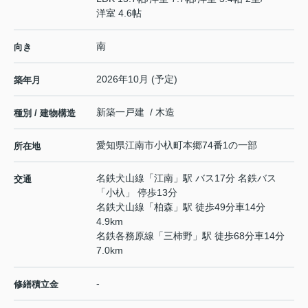
洋室 4.6帖
南
向き
2026年10月 (予定)
築年月
新築一戸建 / 木造
種別 / 建物構造
愛知県
江南市
小杁町本郷
74番1の一部
所在地
名鉄犬山線
「
江南
」駅 バス17分 名鉄バス
交通
「小杁」 停歩13分
名鉄犬山線
「
柏森
」駅 徒歩49分車14分
4.9km
名鉄各務原線
「
三柿野
」駅 徒歩68分車14分
7.0km
-
修繕積立金