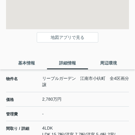
地図アプリで見る
基本情報
詳細情報
周辺環境
リーブルガーデン 江南市小杁町 全4区画分
物件名
譲
2,780万円
価格
-
管理費
4LDK
間取り / 詳細
LDK 15.7帖
/
洋室 7.7帖
/
洋室 5.4帖 2室
/