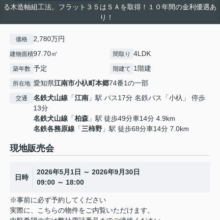
る木造軸組工法。フラット３５はＳＡを取得！１０年間の金利優遇あ
り！
2,780万円
価格
97.70㎡
4LDK
建物面積
間取り
予定
1階建
築年数
階建て
愛知県
江南市
小杁町本郷
74番1の一部
所在地
名鉄犬山線
「
江南
」駅 バス17分 名鉄バス「小杁」 停歩
交通
13分
名鉄犬山線
「
柏森
」駅 徒歩49分車14分 4.9km
名鉄各務原線
「
三柿野
」駅 徒歩68分車14分 7.0km
現地販売会
2026年5月1日 ～ 2026年9月30日
日時
09:00 ～ 18:00
※事前に必ず予約してください
実際に、こちらの物件をご内覧いただけます。