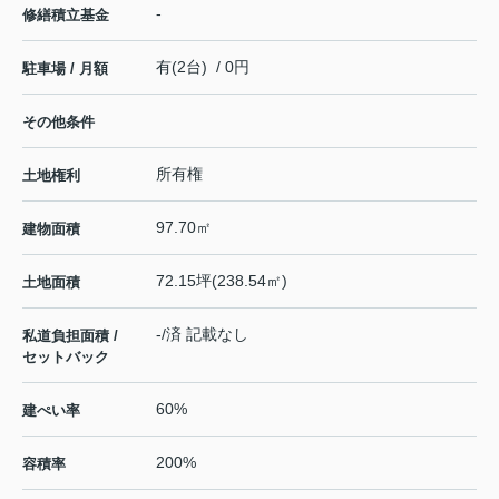
-
修繕積立基金
有(2台) / 0円
駐車場 / 月額
その他条件
所有権
土地権利
97.70㎡
建物面積
72.15坪(238.54㎡)
土地面積
-/済 記載なし
私道負担面積 /
セットバック
60%
建ぺい率
200%
容積率