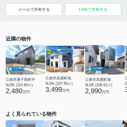
メールで共有する
LINEで共有する
近隣の物件
江南市高屋町旭
江南市鹿子島町中
江南市高屋町旭
5LDK (107.65㎡)
2
5LDK (115.60㎡)
3LDK (106.61㎡)
3,499
2,480
2,990
万円
万円
万円
よく見られている物件