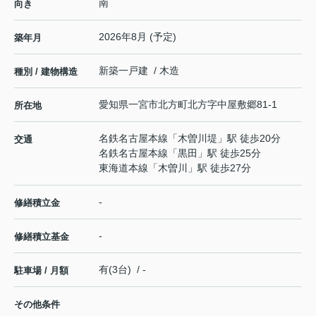
南
向き
2026年8月 (予定)
築年月
新築一戸建 / 木造
種別 / 建物構造
愛知県
一宮市
北方町北方
字中屋敷郷81-1
所在地
名鉄名古屋本線
「
木曽川堤
」駅 徒歩20分
交通
名鉄名古屋本線
「
黒田
」駅 徒歩25分
東海道本線
「
木曽川
」駅 徒歩27分
-
修繕積立金
-
修繕積立基金
有(3台) / -
駐車場 / 月額
その他条件