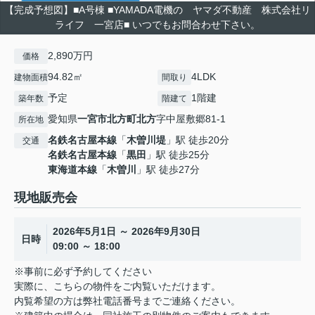
【完成予想図】■A号棟 ■YAMADA電機の ヤマダ不動産 株式会社リ
ライフ 一宮店■ いつでもお問合わせ下さい。
2,890万円
価格
94.82㎡
4LDK
建物面積
間取り
予定
1階建
築年数
階建て
愛知県
一宮市
北方町北方
字中屋敷郷81-1
所在地
名鉄名古屋本線
「
木曽川堤
」駅 徒歩20分
交通
名鉄名古屋本線
「
黒田
」駅 徒歩25分
東海道本線
「
木曽川
」駅 徒歩27分
現地販売会
2026年5月1日 ～ 2026年9月30日
日時
09:00 ～ 18:00
※事前に必ず予約してください
実際に、こちらの物件をご内覧いただけます。
内覧希望の方は弊社電話番号までご連絡ください。