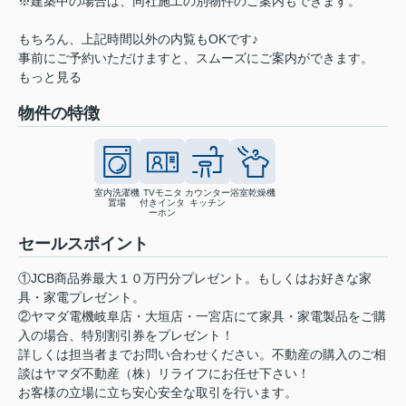
※建築中の場合は、同社施工の別物件のご案内もできます。
もちろん、上記時間以外の内覧もOKです♪
事前にご予約いただけますと、スムーズにご案内ができます。
もっと見る
物件の特徴
室内洗濯機
TVモニタ
カウンター
浴室乾燥機
置場
付きインタ
キッチン
ーホン
セールスポイント
①JCB商品券最大１０万円分プレゼント。もしくはお好きな家
具・家電プレゼント。
②ヤマダ電機岐阜店・大垣店・一宮店にて家具・家電製品をご購
入の場合、特別割引券をプレゼント！
詳しくは担当者までお問い合わせください。不動産の購入のご相
談はヤマダ不動産（株）リライフにお任せ下さい！
お客様の立場に立ち安心安全な取引を行います。