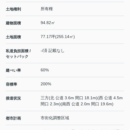
所有権
土地権利
94.82㎡
建物面積
77.17坪(255.14㎡)
土地面積
-/済 記載なし
私道負担面積 /
セットバック
60%
建ぺい率
200%
容積率
三方(北 公道 3.6m 間口 18.1m)(西 公道 4.5m
接道状況
間口 2.3m)(南西 公道 2.0m 間口 19.6m)
市街化調整区域
都市計画