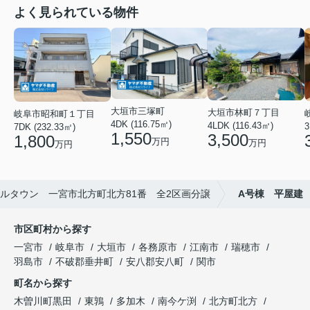
よく見られている物件
大垣市三塚町
大垣市林町７丁目
岐阜市昭和町１丁目
4DK (116.75㎡)
4LDK (116.43㎡)
3
7DK (232.33㎡)
1,550
3,500
1,800
万円
万円
万円
ルタウン 一宮市北方町北方81番 全2区画分譲
A号棟 平屋建
市区町村から探す
一宮市
岐阜市
大垣市
各務原市
江南市
瑞穂市
羽島市
不破郡垂井町
安八郡安八町
関市
町名から探す
木曽川町黒田
東鶉
多加木
南今ケ渕
北方町北方