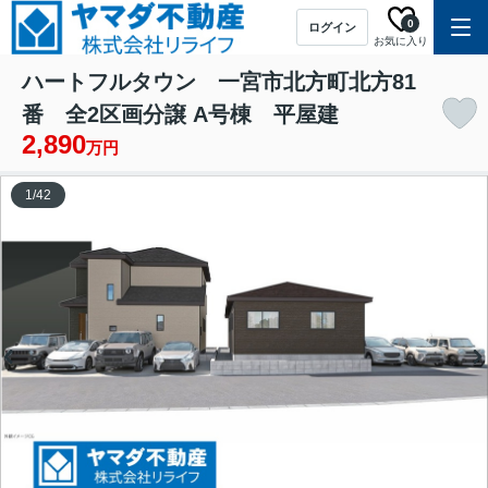
0
ログイン
お気に入り
ハートフルタウン 一宮市北方町北方81
番 全2区画分譲 A号棟 平屋建
2,890
万円
1
/
42