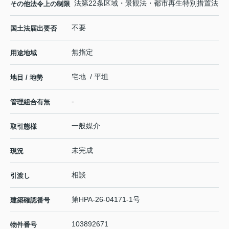
法第22条区域・景観法・都市再生特別措置法
その他法令上の制限
不要
国土法届出要否
無指定
用途地域
宅地 / 平坦
地目 / 地勢
-
管理組合有無
一般媒介
取引態様
未完成
現況
相談
引渡し
第HPA-26-04171-1号
建築確認番号
103892671
物件番号