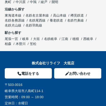
奥町
中川原
中鶉
綾戸
開明
沿線から探す
東海道本線
名鉄名古屋本線
高山本線
樽見鉄道
名鉄各務原線
名鉄尾西線
養老鉄道
名鉄竹鼻線
名鉄犬山線
名鉄羽島線
駅から探す
尾張一宮
岐阜
大垣
名鉄岐阜
江南
穂積
西岐阜
柏森
木曽川
笠松
株式会社リライフ 大垣店
電話をする
お問い合わせ
〒503-0016
岐阜県大垣市八島町114-1
営業時間：
09:00 ～ 18:00
定休日：
水曜日