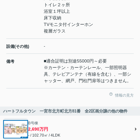
トイレ２ヶ所
浴室１坪以上
床下収納
TVモニタ付インターホン
複層ガラス
-
設備(その他)
■適合証明は別途55000円～必要
備考
※カーテン・カーテンレール、一部照明器
具、テレビアンテナ（有線を含む）、一部シ
ャッター、網戸、門柱門扉等はつきません。
情報の見方
ハートフルタウン 一宮市北方町北方81番 全2区画分譲の他の物件
B号棟
2,690万円
- / 102.70㎡ / 4LDK