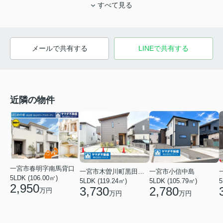
すべて見る
メールで共有する
LINEで共有する
近隣の物件
一宮市春明字南馬背口
一宮市木曽川町黒田字北宿五の切
一宮市小信中島
5LDK (106.00㎡)
5LDK (119.24㎡)
5
5LDK (105.79㎡)
2,950
3,730
2,780
万円
万円
万円