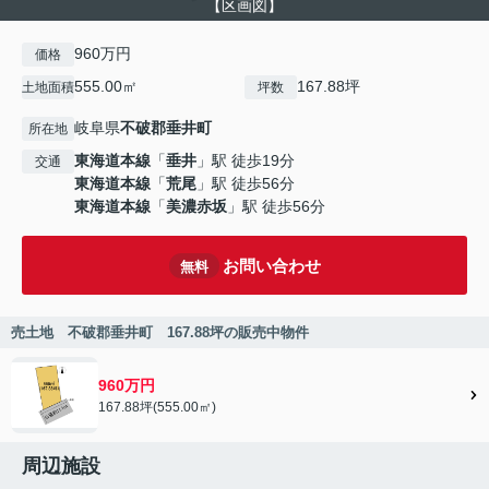
【区画図】
960万円
価格
555.00㎡
167.88坪
土地面積
坪数
岐阜県
不破郡垂井町
所在地
東海道本線
「
垂井
」駅 徒歩19分
交通
東海道本線
「
荒尾
」駅 徒歩56分
東海道本線
「
美濃赤坂
」駅 徒歩56分
お問い合わせ
無料
売土地 不破郡垂井町 167.88坪の販売中物件
960万円
167.88坪(555.00㎡)
周辺施設