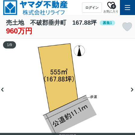
0
ログイン
お気に入り
売土地 不破郡垂井町 167.88坪
募集1
960万円
1
/
9