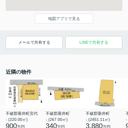
地図アプリで見る
メールで共有する
LINEで共有する
近隣の物件
不破郡垂井町宮代
不破郡垂井町
不破郡垂井町
- (220.00㎡)
- (267.00㎡)
- (2451.11㎡)
-
900
340
3,880
万円
万円
万円