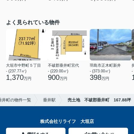
よく見られている物件
大垣市中野町５丁目
不破郡垂井町宮代
羽島市正木町新井
- (237.77㎡)
- (220.00㎡)
- (373.00㎡)
-
1,370
900
398
万円
万円
万円
垂井町の物件一覧
垂井駅
売土地 不破郡垂井町 167.88坪
株式会社リライフ 大垣店