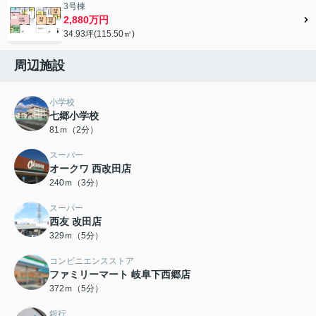
3号棟
2,880万円
34.93坪(115.50㎡)
周辺施設
小学校
七郷小学校
81ｍ（2分）
スーパー
オークワ 西改田店
240ｍ（3分）
スーパー
西友 改田店
329ｍ（5分）
コンビニエンスストア
ファミリーマート 岐阜下西郷店
372ｍ（5分）
銀行