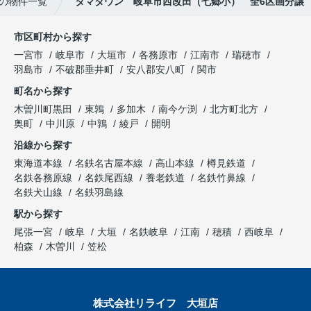
の物件一覧
タマタウン 岐阜市西改田（七郷小） 全6区画分譲
市区町村から探す
一宮市
岐阜市
大垣市
各務原市
江南市
瑞穂市
羽島市
不破郡垂井町
安八郡安八町
関市
町名から探す
木曽川町黒田
東鶉
多加木
南今ケ渕
北方町北方
奥町
中川原
中鶉
綾戸
開明
沿線から探す
東海道本線
名鉄名古屋本線
高山本線
樽見鉄道
名鉄各務原線
名鉄尾西線
養老鉄道
名鉄竹鼻線
名鉄犬山線
名鉄羽島線
駅から探す
尾張一宮
岐阜
大垣
名鉄岐阜
江南
穂積
西岐阜
柏森
木曽川
笠松
株式会社リライフ 大垣店