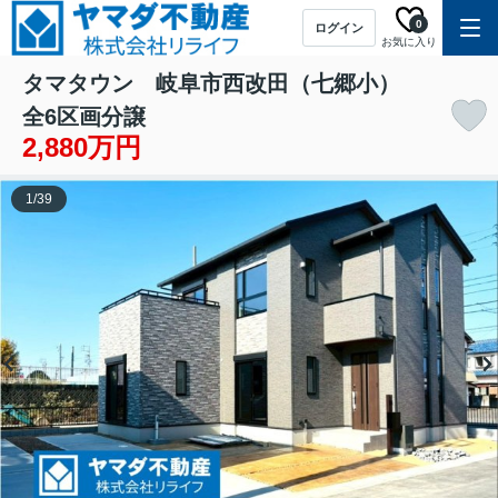
0
ログイン
お気に入り
タマタウン 岐阜市西改田（七郷小）
全6区画分譲
2,880万円
1
/
39