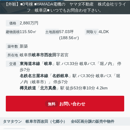
【外観】■3号棟 ■YAMADA電機の ヤマダ不動産 株式会社リライ
フ 岐阜店■ いつでもお問合わせ下さい。
2,880万円
価格
115.50㎡
57.03坪
4LDK
建物面積
土地面積
間取り
(188.56㎡)
新築
築年数
岐阜県
岐阜市
西改田
字若宮
所在地
東海道本線
「
岐阜
」駅 バス33分 岐阜バス「堀ノ内」 停
交通
歩7分
名鉄名古屋本線
「
名鉄岐阜
」駅 バス30分 岐阜バス「堀
ノ内（岐阜市）」 停歩7分
樽見鉄道
「
北方真桑
」駅 徒歩53分車10分 4.2km
お問い合わせ
無料
タマタウン 岐阜市西改田（七郷小） 全6区画分譲の販売中物件