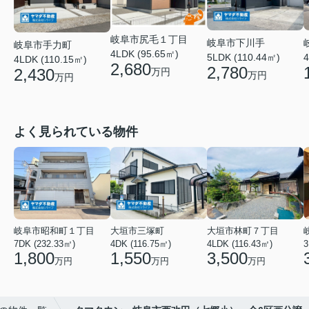
岐阜市尻毛１丁目
岐阜市下川手
岐阜市手力町
4LDK (95.65㎡)
5LDK (110.44㎡)
4
4LDK (110.15㎡)
2,680
2,780
2,430
万円
万円
万円
よく見られている物件
岐阜市昭和町１丁目
大垣市三塚町
大垣市林町７丁目
7DK (232.33㎡)
4DK (116.75㎡)
4LDK (116.43㎡)
3
1,800
1,550
3,500
万円
万円
万円