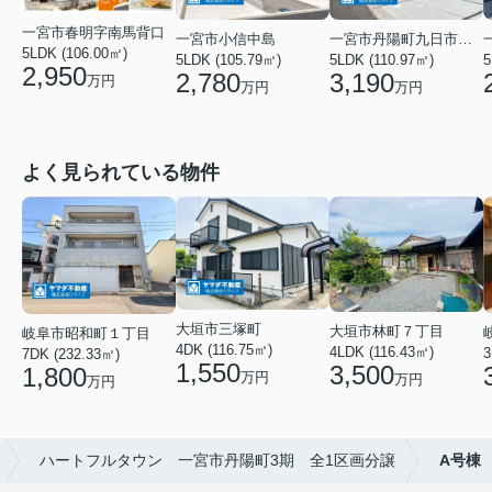
一宮市春明字南馬背口
一宮市小信中島
一宮市丹陽町九日市場字堂尻
5LDK (106.00㎡)
5LDK (105.79㎡)
5LDK (110.97㎡)
5
2,950
2,780
3,190
万円
万円
万円
よく見られている物件
大垣市三塚町
大垣市林町７丁目
岐阜市昭和町１丁目
4DK (116.75㎡)
4LDK (116.43㎡)
3
7DK (232.33㎡)
1,550
3,500
1,800
万円
万円
万円
ハートフルタウン 一宮市丹陽町3期 全1区画分譲
A号棟