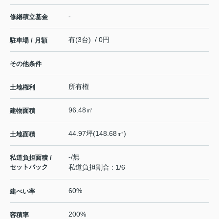
-
修繕積立基金
有(3台) / 0円
駐車場 / 月額
その他条件
所有権
土地権利
96.48㎡
建物面積
44.97坪(148.68㎡)
土地面積
-/無
私道負担面積 /
セットバック
私道負担割合 : 1/6
60%
建ぺい率
200%
容積率