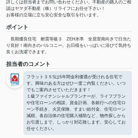
詳しくは担当者までお問い合わせください。不動産の購入のご相
談はヤマダ不動産（株）リライフにお任せ下さい！
お客様の立場に立ち安心安全な取引を行います。
ポイント
長期優良住宅
耐震等級３
ZEH水準
全居室南向きで日当た
り良好！南向きのバルコニー。お日様をいっぱいに浴びて気持ち
良くお洗濯できます。
担当者のコメント
フラット３５Sは5年間金利優遇が受けれる住宅で
す。興味のある方はぜひ一度ご内覧ください。いつ
でもご案内させていただきます！
１級ファイナンシャルプランナーが、ライフプラン
や住宅ローンの相談、資金計画、各銀行への住宅ロ
ーン手続き、火災保険、すまい給付金、住宅ローン
減税、各自治体の住宅購入補助など、物件探しから
お引渡しまで、しっかり対応致します。安心してお
任せください。