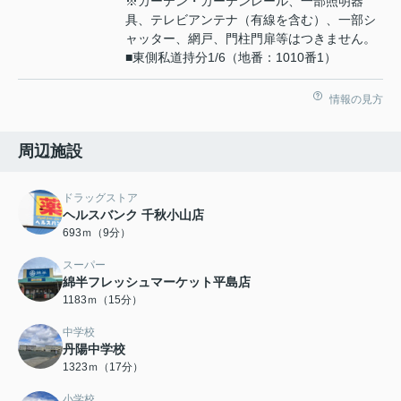
※カーテン・カーテンレール、一部照明器
具、テレビアンテナ（有線を含む）、一部シ
ャッター、網戸、門柱門扉等はつきません。
■東側私道持分1/6（地番：1010番1）
情報の見方
周辺施設
ドラッグストア
ヘルスバンク 千秋小山店
693ｍ（9分）
スーパー
綿半フレッシュマーケット平島店
1183ｍ（15分）
中学校
丹陽中学校
1323ｍ（17分）
小学校