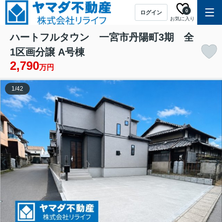
0
ログイン
お気に入り
ハートフルタウン 一宮市丹陽町3期 全
1区画分譲 A号棟
2,790
万円
1
/
42