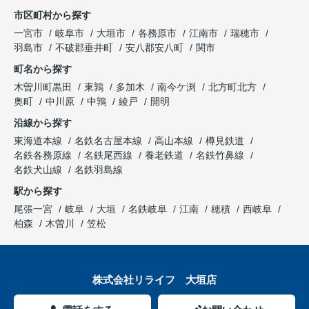
市区町村から探す
一宮市
岐阜市
大垣市
各務原市
江南市
瑞穂市
羽島市
不破郡垂井町
安八郡安八町
関市
町名から探す
木曽川町黒田
東鶉
多加木
南今ケ渕
北方町北方
奥町
中川原
中鶉
綾戸
開明
沿線から探す
東海道本線
名鉄名古屋本線
高山本線
樽見鉄道
名鉄各務原線
名鉄尾西線
養老鉄道
名鉄竹鼻線
名鉄犬山線
名鉄羽島線
駅から探す
尾張一宮
岐阜
大垣
名鉄岐阜
江南
穂積
西岐阜
柏森
木曽川
笠松
株式会社リライフ 大垣店