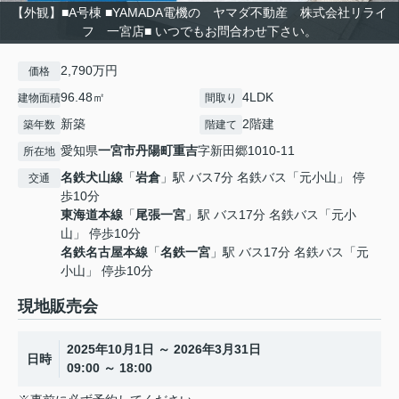
【外観】■A号棟 ■YAMADA電機の ヤマダ不動産 株式会社リライ
フ 一宮店■ いつでもお問合わせ下さい。
2,790万円
価格
96.48㎡
4LDK
建物面積
間取り
新築
2階建
築年数
階建て
愛知県
一宮市
丹陽町重吉
字新田郷1010-11
所在地
名鉄犬山線
「
岩倉
」駅 バス7分 名鉄バス「元小山」 停
交通
歩10分
東海道本線
「
尾張一宮
」駅 バス17分 名鉄バス「元小
山」 停歩10分
名鉄名古屋本線
「
名鉄一宮
」駅 バス17分 名鉄バス「元
小山」 停歩10分
現地販売会
2025年10月1日 ～ 2026年3月31日
日時
09:00 ～ 18:00