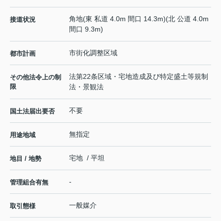
角地(東 私道 4.0m 間口 14.3m)(北 公道 4.0m
接道状況
間口 9.3m)
市街化調整区域
都市計画
法第22条区域・宅地造成及び特定盛土等規制
その他法令上の制
限
法・景観法
不要
国土法届出要否
無指定
用途地域
宅地 / 平坦
地目 / 地勢
-
管理組合有無
一般媒介
取引態様