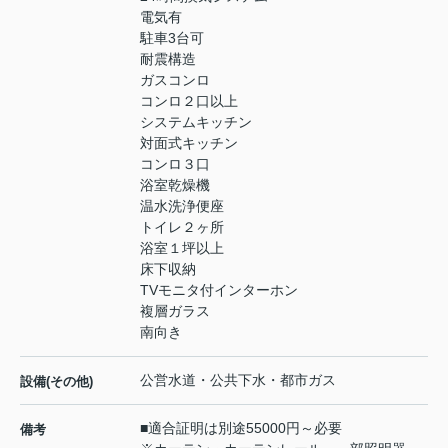
電気有
駐車3台可
耐震構造
ガスコンロ
コンロ２口以上
システムキッチン
対面式キッチン
コンロ３口
浴室乾燥機
温水洗浄便座
トイレ２ヶ所
浴室１坪以上
床下収納
TVモニタ付インターホン
複層ガラス
南向き
公営水道・公共下水・都市ガス
設備(その他)
■適合証明は別途55000円～必要
備考