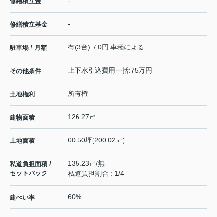
-
修繕積立金
-
修繕積立基金
有(3台) / 0円 車種による
駐車場 / 月額
上下水引込費用一括:75万円
その他条件
所有権
土地権利
126.27㎡
建物面積
60.50坪(200.02㎡)
土地面積
135.23㎡/無
私道負担面積 /
セットバック
私道負担割合 : 1/4
60%
建ぺい率