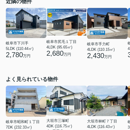
近隣の物件
岐阜市尻毛１丁目
岐阜市下川手
岐阜市手力町
4LDK (95.65㎡)
5LDK (110.44㎡)
4
4LDK (110.15㎡)
2,680
2,780
2,430
万円
万円
万円
よく見られている物件
大垣市三塚町
大垣市林町７丁目
岐阜市昭和町１丁目
4DK (116.75㎡)
4LDK (116.43㎡)
3
7DK (232.33㎡)