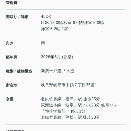
-
管理費
4LDK
間取り / 詳細
LDK 18.0帖
/
和室 6.0帖
/
洋室 8.0帖
/
洋室 5.2帖 2室
南
向き
2026年3月 (新築)
築年月
新築一戸建 / 木造
種別 / 建物構造
岐阜県
岐阜市
中鶉
７丁目35番1
所在地
名鉄竹鼻線
「
柳津
」駅 徒歩25分
交通
東海道本線
「
岐阜
」駅 バス23分 岐阜バス
「鶉小学校前」 停歩3分
名鉄竹鼻線
「
笠松
」駅 徒歩38分