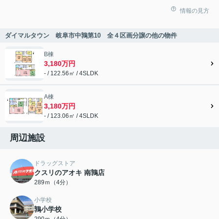
情報の見方
ダイマルタウン 岐阜市中鶉第10 全４区画分譲の他の物件
B棟
3,180万円
- / 122.56㎡ / 4SLDK
A棟
3,180万円
- / 123.06㎡ / 4SLDK
周辺施設
ドラッグストア
クスリのアオキ 南鶉店
289ｍ（4分）
小学校
鶉小学校