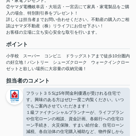
具・家電プレゼント。
②ヤマダ電機岐阜店・大垣店・一宮店にて家具・家電製品をご購
入の場合、特別割引券をプレゼント！
詳しくは担当者までお問い合わせください。不動産の購入のご相
談はヤマダ不動産（株）リライフにお任せ下さい！
お客様の立場に立ち安心安全な取引を行います。
ポイント
小学校
スーパー
コンビニ
ドラッグストアまで徒歩10分圏内
の好立地！パントリー
シューズクローク
ウォークインクロー
ゼットと欲しい場所に大容量の収納完備！
担当者のコメント
フラット３５Sは5年間金利優遇が受けれる住宅で
す。興味のある方はぜひ一度ご内覧ください。いつ
でもご案内させていただきます！
１級ファイナンシャルプランナーが、ライフプラン
や住宅ローンの相談、資金計画、各銀行への住宅ロ
ーン手続き、火災保険、すまい給付金、住宅ローン
減税、各自治体の住宅購入補助など、物件探しから