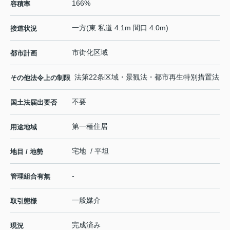
166%
容積率
一方(東 私道 4.1m 間口 4.0m)
接道状況
市街化区域
都市計画
法第22条区域・景観法・都市再生特別措置法
その他法令上の制限
不要
国土法届出要否
第一種住居
用途地域
宅地 / 平坦
地目 / 地勢
-
管理組合有無
一般媒介
取引態様
完成済み
現況