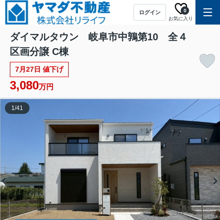
0
ログイン
お気に入り
ダイマルタウン 岐阜市中鶉第10 全４
区画分譲 C棟
7月27日 値下げ
3,080
万円
1
/
41