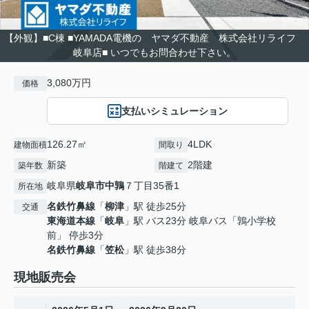
【外観】■C棟 ■YAMADA電機の ヤマダ不動産 株式会社リライフ
岐阜店■ いつでもお問合わせ下さい。
3,080万円
価格
支払いシミュレーション
126.27㎡
4LDK
建物面積
間取り
新築
2階建
築年数
階建て
岐阜県
岐阜市
中鶉
７丁目35番1
所在地
名鉄竹鼻線
「
柳津
」駅 徒歩25分
交通
東海道本線
「
岐阜
」駅 バス23分 岐阜バス「鶉小学校
前」 停歩3分
名鉄竹鼻線
「
笠松
」駅 徒歩38分
現地販売会