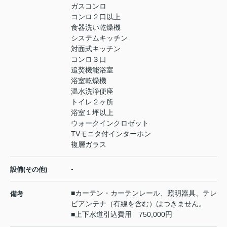
ガスコンロ
コンロ２口以上
食器洗い乾燥機
システムキッチン
対面式キッチン
コンロ３口
追焚機能浴室
浴室乾燥機
温水洗浄便座
トイレ２ヶ所
浴室１坪以上
ウォークインクロゼット
TVモニタ付インターホン
複層ガラス
-
設備(その他)
■カーテン・カーテンレール、照明器具、テレ
備考
ビアンテナ（有線を含む）はつきません。
■上下水道引込費用 750,000円