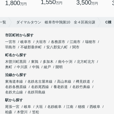
1,550
3,500
1,800
万円
万円
万円
一覧
ダイマルタウン 岐阜市中鶉第10 全４区画分譲
C棟
市区町村から探す
一宮市
岐阜市
大垣市
各務原市
江南市
瑞穂市
羽島市
不破郡垂井町
安八郡安八町
関市
町名から探す
木曽川町黒田
東鶉
多加木
南今ケ渕
北方町北方
奥町
中川原
中鶉
綾戸
開明
沿線から探す
東海道本線
名鉄名古屋本線
高山本線
樽見鉄道
名鉄各務原線
名鉄尾西線
養老鉄道
名鉄竹鼻線
名鉄犬山線
名鉄羽島線
駅から探す
尾張一宮
岐阜
大垣
名鉄岐阜
江南
穂積
西岐阜
柏森
木曽川
笠松