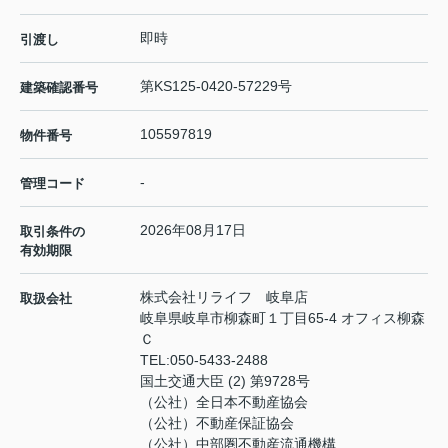
即時
引渡し
第KS125-0420-57229号
建築確認番号
105597819
物件番号
-
管理コード
2026年08月17日
取引条件の
有効期限
株式会社リライフ 岐阜店
取扱会社
岐阜県岐阜市柳森町１丁目65-4 オフィス柳森
Ｃ
TEL:
050-5433-2488
国土交通大臣 (2) 第9728号
（公社）全日本不動産協会
（公社）不動産保証協会
（公社）中部圏不動産流通機構