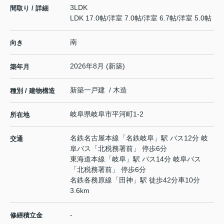
3LDK
間取り / 詳細
LDK 17.0帖
/
洋室 7.0帖
/
洋室 6.7帖
/
洋室 5.0帖
南
向き
2026年8月 (新築)
築年月
新築一戸建 / 木造
種別 / 建物構造
岐阜県
岐阜市
平河町
1-2
所在地
名鉄名古屋本線
「
名鉄岐阜
」駅 バス12分 岐
交通
阜バス「北税務署前」 停歩6分
東海道本線
「
岐阜
」駅 バス14分 岐阜バス
「北税務署前」 停歩6分
名鉄各務原線
「
田神
」駅 徒歩42分車10分
3.6km
-
修繕積立金