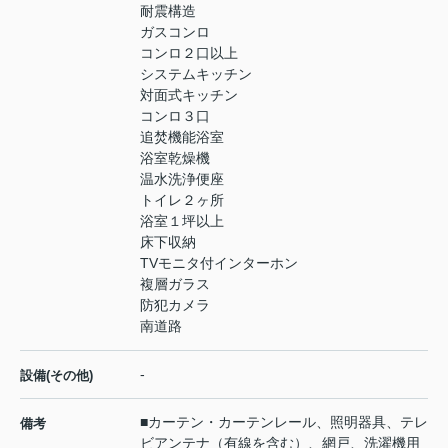
耐震構造
ガスコンロ
コンロ２口以上
システムキッチン
対面式キッチン
コンロ３口
追焚機能浴室
浴室乾燥機
温水洗浄便座
トイレ２ヶ所
浴室１坪以上
床下収納
TVモニタ付インターホン
複層ガラス
防犯カメラ
南道路
-
設備(その他)
■カーテン・カーテンレール、照明器具、テレ
備考
ビアンテナ（有線を含む）、網戸、洗濯機用