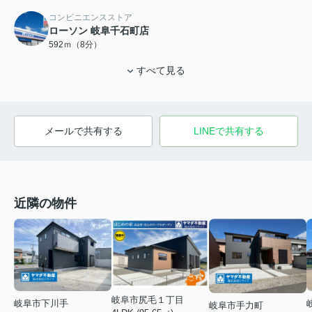
コンビニエンスストア
ローソン 岐阜千石町店
592ｍ（8分）
すべて見る
メールで共有する
LINEで共有する
近隣の物件
岐阜市尻毛１丁目
岐阜市下川手
岐阜市手力町