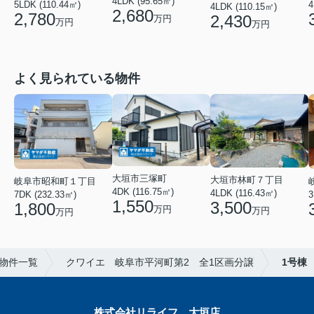
4LDK (95.65㎡)
5LDK (110.44㎡)
4
4LDK (110.15㎡)
2,680
2,780
2,430
万円
万円
万円
よく見られている物件
大垣市三塚町
大垣市林町７丁目
岐阜市昭和町１丁目
4DK (116.75㎡)
4LDK (116.43㎡)
3
7DK (232.33㎡)
1,550
3,500
1,800
万円
万円
万円
物件一覧
クワイエ 岐阜市平河町第2 全1区画分譲
1号棟
株式会社リライフ 大垣店