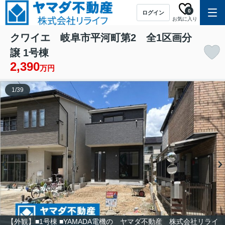
0
ログイン
お気に入り
クワイエ 岐阜市平河町第2 全1区画分
譲 1号棟
2,390
万円
1
/
39
【外観】■1号棟 ■YAMADA電機の ヤマダ不動産 株式会社リライ