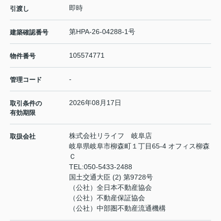
即時
引渡し
第HPA-26-04288-1号
建築確認番号
105574771
物件番号
-
管理コード
2026年08月17日
取引条件の
有効期限
株式会社リライフ 岐阜店
取扱会社
岐阜県岐阜市柳森町１丁目65-4 オフィス柳森
Ｃ
TEL:
050-5433-2488
国土交通大臣 (2) 第9728号
（公社）全日本不動産協会
（公社）不動産保証協会
（公社）中部圏不動産流通機構