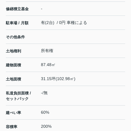
-
修繕積立基金
有(2台) / 0円 車種による
駐車場 / 月額
その他条件
所有権
土地権利
87.48㎡
建物面積
31.15坪(102.98㎡)
土地面積
-/無
私道負担面積 /
セットバック
60%
建ぺい率
200%
容積率