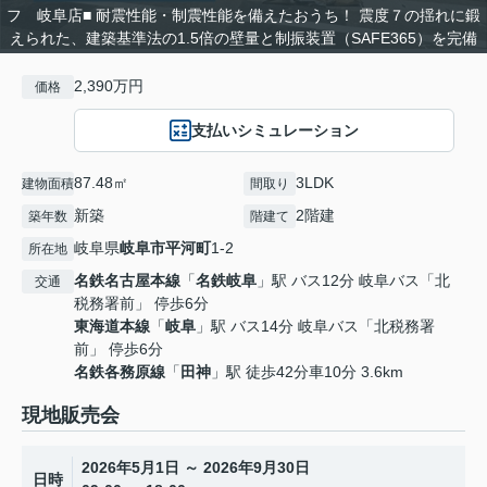
フ 岐阜店■ 耐震性能・制震性能を備えたおうち！ 震度７の揺れに鍛
えられた、建築基準法の1.5倍の壁量と制振装置（SAFE365）を完備
2,390万円
価格
支払いシミュレーション
87.48㎡
3LDK
建物面積
間取り
新築
2階建
築年数
階建て
岐阜県
岐阜市
平河町
1-2
所在地
名鉄名古屋本線
「
名鉄岐阜
」駅 バス12分 岐阜バス「北
交通
税務署前」 停歩6分
東海道本線
「
岐阜
」駅 バス14分 岐阜バス「北税務署
前」 停歩6分
名鉄各務原線
「
田神
」駅 徒歩42分車10分 3.6km
現地販売会
2026年5月1日 ～ 2026年9月30日
日時