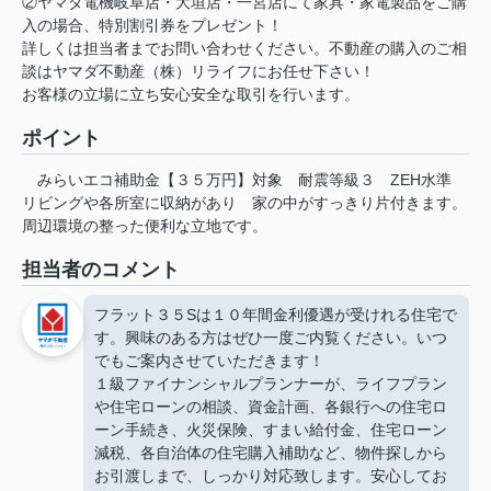
②ヤマダ電機岐阜店・大垣店・一宮店にて家具・家電製品をご購
入の場合、特別割引券をプレゼント！
詳しくは担当者までお問い合わせください。不動産の購入のご相
談はヤマダ不動産（株）リライフにお任せ下さい！
お客様の立場に立ち安心安全な取引を行います。
ポイント
みらいエコ補助金【３５万円】対象
耐震等級３
ZEH水準
リビングや各所室に収納があり
家の中がすっきり片付きます。
周辺環境の整った便利な立地です。
担当者のコメント
フラット３５Sは１０年間金利優遇が受けれる住宅で
す。興味のある方はぜひ一度ご内覧ください。いつ
でもご案内させていただきます！
１級ファイナンシャルプランナーが、ライフプラン
や住宅ローンの相談、資金計画、各銀行への住宅ロ
ーン手続き、火災保険、すまい給付金、住宅ローン
減税、各自治体の住宅購入補助など、物件探しから
お引渡しまで、しっかり対応致します。安心してお