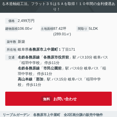
る木造軸組工法。フラット３５はＳＡを取得！１０年間の金利優遇あ
り！
2,499万円
価格
106.00㎡
87.42坪
5LDK
建物面積
土地面積
間取り
(289.01㎡)
新築
築年数
岐阜県
各務原市
上中屋町
１丁目171
所在地
名鉄各務原線
「
各務原市役所前
」駅 バス10分 岐阜バス
交通
「稲羽中学校」 停歩11分
名鉄各務原線
「
市民公園前
」駅 バス6分 岐阜バス「稲
羽中学校」 停歩11分
高山本線
「
那加
」駅 バス15分 岐阜バス「稲羽中学
校」 停歩11分
お問い合わせ
無料
リーブルガーデン 各務原市上中屋町 全2区画分譲の販売中物件