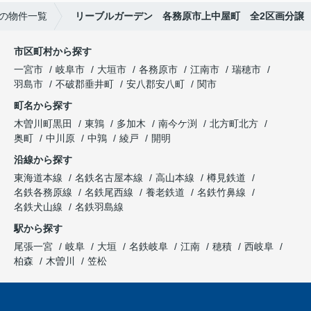
の物件一覧
リーブルガーデン 各務原市上中屋町 全2区画分譲
市区町村から探す
一宮市
岐阜市
大垣市
各務原市
江南市
瑞穂市
羽島市
不破郡垂井町
安八郡安八町
関市
町名から探す
木曽川町黒田
東鶉
多加木
南今ケ渕
北方町北方
奥町
中川原
中鶉
綾戸
開明
沿線から探す
東海道本線
名鉄名古屋本線
高山本線
樽見鉄道
名鉄各務原線
名鉄尾西線
養老鉄道
名鉄竹鼻線
名鉄犬山線
名鉄羽島線
駅から探す
尾張一宮
岐阜
大垣
名鉄岐阜
江南
穂積
西岐阜
柏森
木曽川
笠松