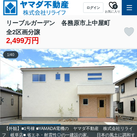
0
ログイン
お気に入り
リーブルガーデン 各務原市上中屋町
全2区画分譲
2,499万円
1
/
40
【外観】■1号棟 ■YAMADA電機の ヤマダ不動産 株式会社リライ
フ 岐阜店■ 省エネ・耐震性◎の一建設の家。 日本の風土に調和す