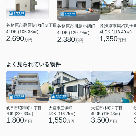
各務原市蘇原伊吹町３丁目
各務原市鵜沼丸子
各務原市川島小網町
4LDK (105.38㎡)
4LDK (113.49㎡)
4LDK (120.79㎡)
2,690
1,350
2,380
万円
万円
万円
よく見られている物件
岐阜市昭和町１丁目
大垣市三塚町
大垣市林町７丁目
7DK (232.33㎡)
4DK (116.75㎡)
4LDK (116.43㎡)
3
1,800
1,550
3,500
万円
万円
万円