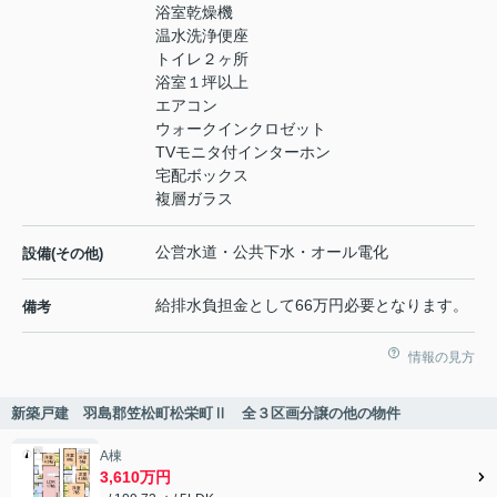
浴室乾燥機
温水洗浄便座
トイレ２ヶ所
浴室１坪以上
エアコン
ウォークインクロゼット
TVモニタ付インターホン
宅配ボックス
複層ガラス
公営水道・公共下水・オール電化
設備(その他)
給排水負担金として66万円必要となります。
備考
情報の見方
新築戸建 羽島郡笠松町松栄町Ⅱ 全３区画分譲の他の物件
A棟
3,610万円