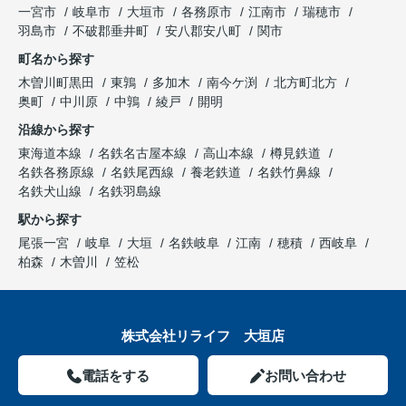
一宮市
岐阜市
大垣市
各務原市
江南市
瑞穂市
羽島市
不破郡垂井町
安八郡安八町
関市
町名から探す
木曽川町黒田
東鶉
多加木
南今ケ渕
北方町北方
奥町
中川原
中鶉
綾戸
開明
沿線から探す
東海道本線
名鉄名古屋本線
高山本線
樽見鉄道
名鉄各務原線
名鉄尾西線
養老鉄道
名鉄竹鼻線
名鉄犬山線
名鉄羽島線
駅から探す
尾張一宮
岐阜
大垣
名鉄岐阜
江南
穂積
西岐阜
柏森
木曽川
笠松
株式会社リライフ 大垣店
電話をする
お問い合わせ