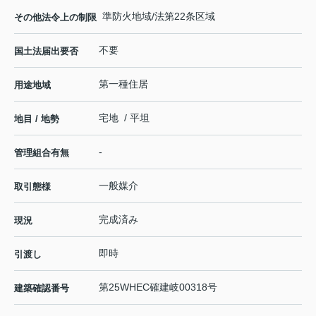
準防火地域/法第22条区域
その他法令上の制限
不要
国土法届出要否
第一種住居
用途地域
宅地 / 平坦
地目 / 地勢
-
管理組合有無
一般媒介
取引態様
完成済み
現況
即時
引渡し
第25WHEC確建岐00318号
建築確認番号