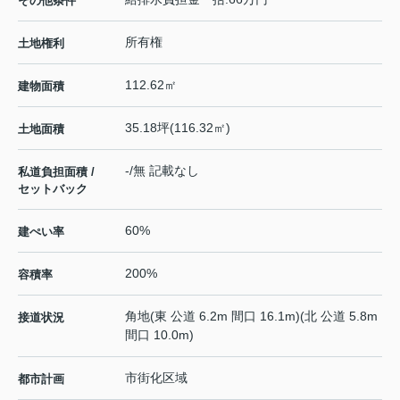
その他条件
所有権
土地権利
112.62㎡
建物面積
35.18坪(116.32㎡)
土地面積
-/無 記載なし
私道負担面積 /
セットバック
60%
建ぺい率
200%
容積率
角地(東 公道 6.2m 間口 16.1m)(北 公道 5.8m
接道状況
間口 10.0m)
市街化区域
都市計画