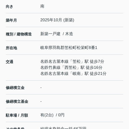
南
向き
2025年10月 (新築)
築年月
新築一戸建 / 木造
種別 / 建物構造
岐阜県
羽島郡笠松町
松栄町
8番1
所在地
名鉄名古屋本線
「
笠松
」駅 徒歩7分
交通
名鉄竹鼻線
「
西笠松
」駅 徒歩16分
名鉄名古屋本線
「
岐南
」駅 徒歩21分
-
修繕積立金
-
修繕積立基金
有(2台) / 0円
駐車場 / 月額
給排水負担金一括:66万円