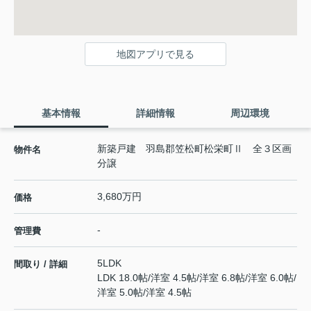
地図アプリで見る
基本情報
詳細情報
周辺環境
新築戸建 羽島郡笠松町松栄町Ⅱ 全３区画
物件名
分譲
3,680万円
価格
-
管理費
5LDK
間取り / 詳細
LDK 18.0帖
/
洋室 4.5帖
/
洋室 6.8帖
/
洋室 6.0帖
/
洋室 5.0帖
/
洋室 4.5帖