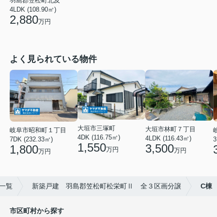
羽島郡笠松町北及
4LDK (108.90㎡)
2,880
万円
よく見られている物件
大垣市三塚町
大垣市林町７丁目
岐阜市昭和町１丁目
4DK (116.75㎡)
4LDK (116.43㎡)
3
7DK (232.33㎡)
1,550
3,500
1,800
万円
万円
万円
一覧
新築戸建 羽島郡笠松町松栄町Ⅱ 全３区画分譲
C棟
市区町村から探す