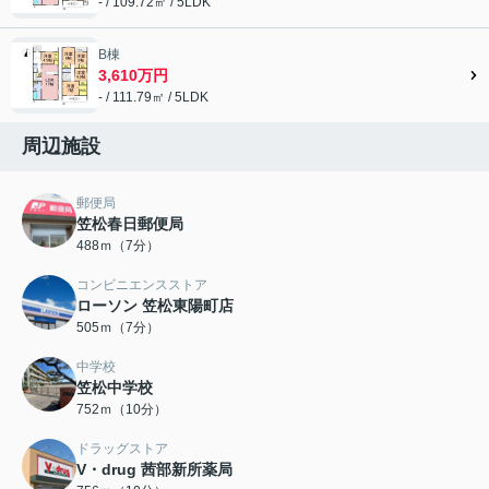
- / 109.72㎡ / 5LDK
B棟
3,610万円
- / 111.79㎡ / 5LDK
周辺施設
郵便局
笠松春日郵便局
488ｍ（7分）
コンビニエンスストア
ローソン 笠松東陽町店
505ｍ（7分）
中学校
笠松中学校
752ｍ（10分）
ドラッグストア
V・drug 茜部新所薬局