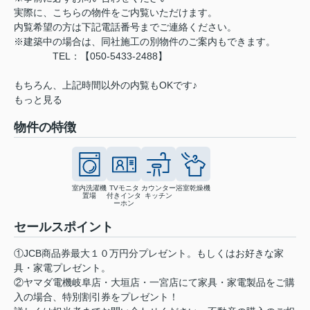
実際に、こちらの物件をご内覧いただけます。
内覧希望の方は下記電話番号までご連絡ください。
※建築中の場合は、同社施工の別物件のご案内もできます。
TEL：【050-5433-2488】
もちろん、上記時間以外の内覧もOKです♪
もっと見る
物件の特徴
室内洗濯機
TVモニタ
カウンター
浴室乾燥機
置場
付きインタ
キッチン
ーホン
セールスポイント
①JCB商品券最大１０万円分プレゼント。もしくはお好きな家
具・家電プレゼント。
②ヤマダ電機岐阜店・大垣店・一宮店にて家具・家電製品をご購
入の場合、特別割引券をプレゼント！