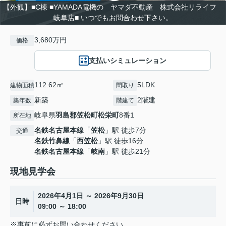
【外観】■C棟 ■YAMADA電機の ヤマダ不動産 株式会社リライフ
岐阜店■ いつでもお問合わせ下さい。
3,680万円
価格
支払いシミュレーション
112.62㎡
5LDK
建物面積
間取り
新築
2階建
築年数
階建て
岐阜県
羽島郡笠松町
松栄町
8番1
所在地
名鉄名古屋本線
「
笠松
」駅 徒歩7分
交通
名鉄竹鼻線
「
西笠松
」駅 徒歩16分
名鉄名古屋本線
「
岐南
」駅 徒歩21分
現地見学会
2026年4月1日 ～ 2026年9月30日
日時
09:00 ～ 18:00
※事前に必ずお問い合わせください