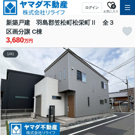
0
ログイン
お気に入り
新築戸建 羽島郡笠松町松栄町Ⅱ 全３
区画分譲 C棟
3,680
万円
1
/
41