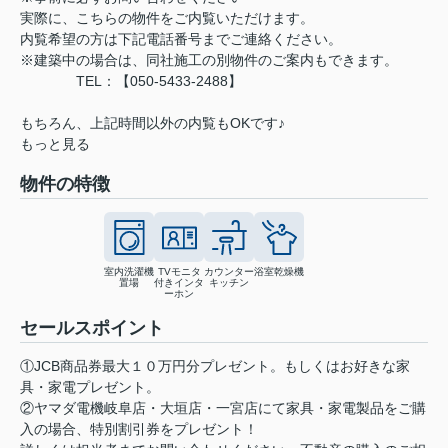
実際に、こちらの物件をご内覧いただけます。
内覧希望の方は下記電話番号までご連絡ください。
※建築中の場合は、同社施工の別物件のご案内もできます。
TEL：【050-5433-2488】
もちろん、上記時間以外の内覧もOKです♪
もっと見る
物件の特徴
室内洗濯機
TVモニタ
カウンター
浴室乾燥機
置場
付きインタ
キッチン
ーホン
セールスポイント
①JCB商品券最大１０万円分プレゼント。もしくはお好きな家
具・家電プレゼント。
②ヤマダ電機岐阜店・大垣店・一宮店にて家具・家電製品をご購
入の場合、特別割引券をプレゼント！