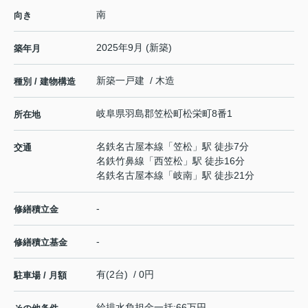
南
向き
2025年9月 (新築)
築年月
新築一戸建 / 木造
種別 / 建物構造
岐阜県
羽島郡笠松町
松栄町
8番1
所在地
名鉄名古屋本線
「
笠松
」駅 徒歩7分
交通
名鉄竹鼻線
「
西笠松
」駅 徒歩16分
名鉄名古屋本線
「
岐南
」駅 徒歩21分
-
修繕積立金
-
修繕積立基金
有(2台) / 0円
駐車場 / 月額
給排水負担金一括:66万円