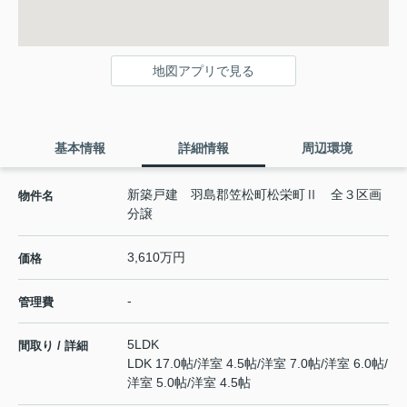
地図アプリで見る
基本情報
詳細情報
周辺環境
新築戸建 羽島郡笠松町松栄町Ⅱ 全３区画
物件名
分譲
3,610万円
価格
-
管理費
5LDK
間取り / 詳細
LDK 17.0帖
/
洋室 4.5帖
/
洋室 7.0帖
/
洋室 6.0帖
/
洋室 5.0帖
/
洋室 4.5帖