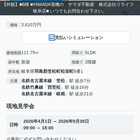
【外観】■B棟 ■YAMADA電機の ヤマダ不動産 株式会社リライフ
岐阜店■ いつでもお問合わせ下さい。
3,610万円
価格
支払いシミュレーション
111.79㎡
5LDK
建物面積
間取り
新築
2階建
築年数
階建て
岐阜県
羽島郡笠松町
松栄町
8番1
所在地
名鉄名古屋本線
「
笠松
」駅 徒歩7分
交通
名鉄竹鼻線
「
西笠松
」駅 徒歩16分
名鉄名古屋本線
「
岐南
」駅 徒歩21分
現地見学会
2026年4月1日 ～ 2026年9月30日
日時
09:00 ～ 18:00
※事前に必ずお問い合わせください