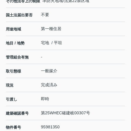
準防火地域/法第22条区域
その他法令上の制限
不要
国土法届出要否
第一種住居
用途地域
宅地 / 平坦
地目 / 地勢
-
管理組合有無
一般媒介
取引態様
完成済み
現況
即時
引渡し
第25WHEC確建岐00307号
建築確認番号
95981350
物件番号