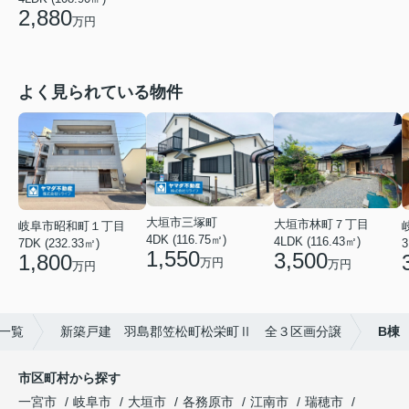
2,880
万円
よく見られている物件
大垣市三塚町
大垣市林町７丁目
岐阜市昭和町１丁目
4DK (116.75㎡)
4LDK (116.43㎡)
3
7DK (232.33㎡)
1,550
3,500
1,800
万円
万円
万円
一覧
新築戸建 羽島郡笠松町松栄町Ⅱ 全３区画分譲
B棟
市区町村から探す
一宮市
岐阜市
大垣市
各務原市
江南市
瑞穂市