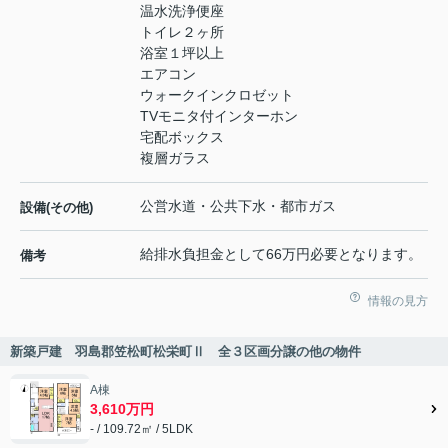
温水洗浄便座
トイレ２ヶ所
浴室１坪以上
エアコン
ウォークインクロゼット
TVモニタ付インターホン
宅配ボックス
複層ガラス
公営水道・公共下水・都市ガス
設備(その他)
給排水負担金として66万円必要となります。
備考
情報の見方
新築戸建 羽島郡笠松町松栄町Ⅱ 全３区画分譲の他の物件
A棟
3,610万円
- / 109.72㎡ / 5LDK