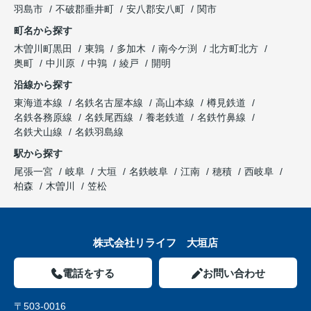
羽島市
不破郡垂井町
安八郡安八町
関市
町名から探す
木曽川町黒田
東鶉
多加木
南今ケ渕
北方町北方
奥町
中川原
中鶉
綾戸
開明
沿線から探す
東海道本線
名鉄名古屋本線
高山本線
樽見鉄道
名鉄各務原線
名鉄尾西線
養老鉄道
名鉄竹鼻線
名鉄犬山線
名鉄羽島線
駅から探す
尾張一宮
岐阜
大垣
名鉄岐阜
江南
穂積
西岐阜
柏森
木曽川
笠松
株式会社リライフ 大垣店
電話をする
お問い合わせ
〒503-0016