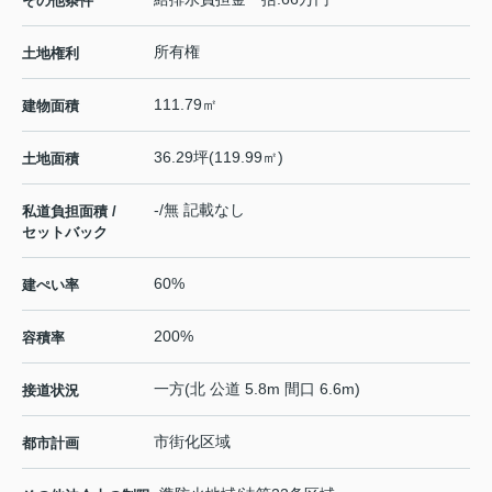
その他条件
所有権
土地権利
111.79㎡
建物面積
36.29坪(119.99㎡)
土地面積
-/無 記載なし
私道負担面積 /
セットバック
60%
建ぺい率
200%
容積率
一方(北 公道 5.8m 間口 6.6m)
接道状況
市街化区域
都市計画