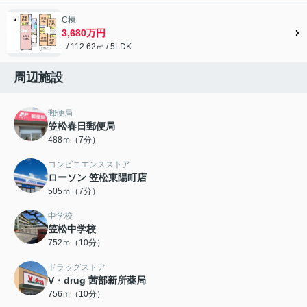
C棟
3,680万円
- / 112.62㎡ / 5LDK
周辺施設
郵便局
笠松春日郵便局
488ｍ（7分）
コンビニエンスストア
ローソン 笠松東陽町店
505ｍ（7分）
中学校
笠松中学校
752ｍ（10分）
ドラッグストア
V・drug 茜部新所薬局
756ｍ（10分）