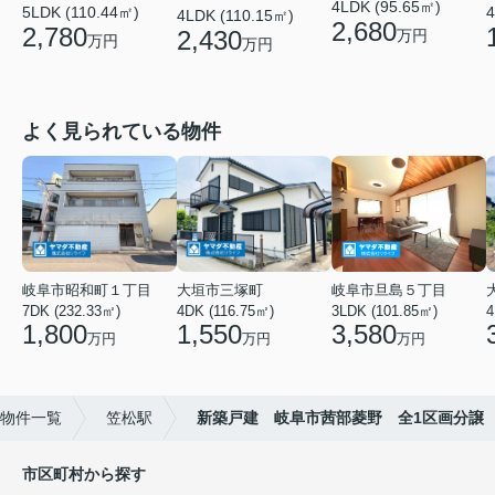
4LDK (95.65㎡)
5LDK (110.44㎡)
4
4LDK (110.15㎡)
2,680
2,780
2,430
万円
万円
万円
よく見られている物件
岐阜市昭和町１丁目
大垣市三塚町
岐阜市旦島５丁目
7DK (232.33㎡)
4DK (116.75㎡)
3LDK (101.85㎡)
4
1,800
1,550
3,580
万円
万円
万円
物件一覧
笠松駅
新築戸建 岐阜市茜部菱野 全1区画分譲
市区町村から探す