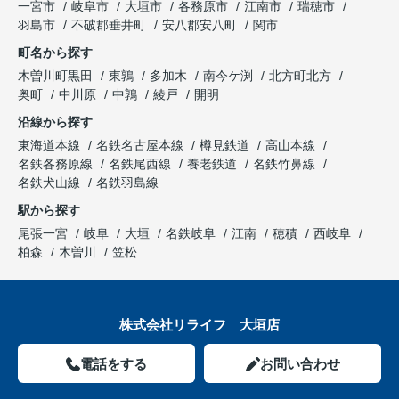
一宮市
岐阜市
大垣市
各務原市
江南市
瑞穂市
羽島市
不破郡垂井町
安八郡安八町
関市
町名から探す
木曽川町黒田
東鶉
多加木
南今ケ渕
北方町北方
奥町
中川原
中鶉
綾戸
開明
沿線から探す
東海道本線
名鉄名古屋本線
樽見鉄道
高山本線
名鉄各務原線
名鉄尾西線
養老鉄道
名鉄竹鼻線
名鉄犬山線
名鉄羽島線
駅から探す
尾張一宮
岐阜
大垣
名鉄岐阜
江南
穂積
西岐阜
柏森
木曽川
笠松
株式会社リライフ 大垣店
電話をする
お問い合わせ