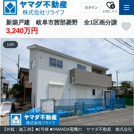
0
ログイン
お気に入り
新築戸建 岐阜市茜部菱野 全1区画分譲
3,240万円
1
/
40
【外観：施工例】■1号棟 ■YAMADA電機の ヤマダ不動産 株式会社