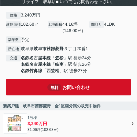
リライフ 岐阜店■ いつでもお問合わせ下さい。
3,240万円
価格
102.68㎡
44.16坪
4LDK
建物面積
土地面積
間取り
(146.00㎡)
予定
築年数
岐阜県
岐阜市
茜部菱野
３丁目20番1
所在地
名鉄名古屋本線
「
笠松
」駅 徒歩24分
交通
名鉄名古屋本線
「
岐南
」駅 徒歩26分
名鉄竹鼻線
「
西笠松
」駅 徒歩27分
お問い合わせ
無料
新築戸建 岐阜市茜部菱野 全1区画分譲の販売中物件
1号棟
3,240万円
31.06坪(102.68㎡)