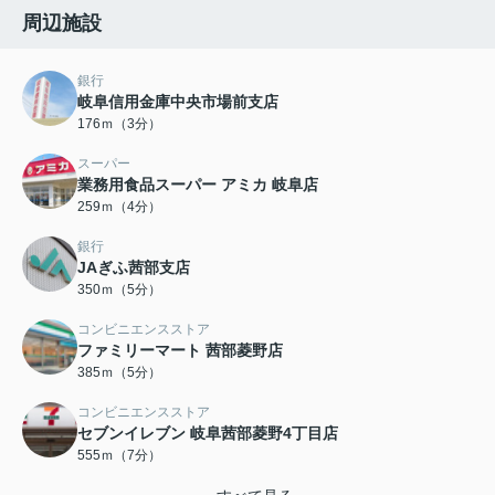
周辺施設
銀行
岐阜信用金庫中央市場前支店
176ｍ（3分）
スーパー
業務用食品スーパー アミカ 岐阜店
259ｍ（4分）
銀行
JAぎふ茜部支店
350ｍ（5分）
コンビニエンスストア
ファミリーマート 茜部菱野店
385ｍ（5分）
コンビニエンスストア
セブンイレブン 岐阜茜部菱野4丁目店
555ｍ（7分）