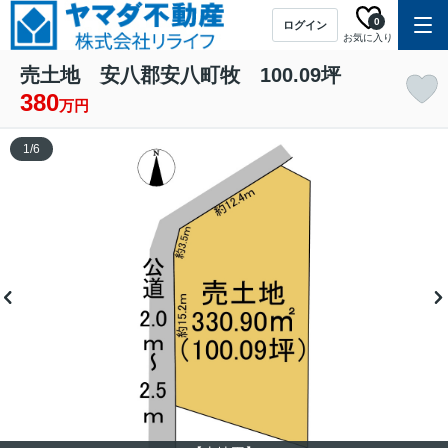
0
ログイン
お気に入り
売土地 安八郡安八町牧 100.09坪
380
万円
1
/
6