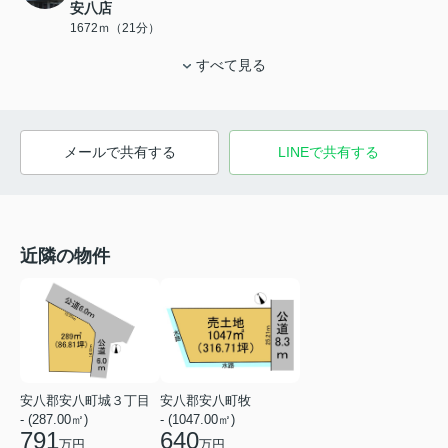
安八店
1672ｍ（21分）
すべて見る
メールで共有する
LINEで共有する
近隣の物件
安八郡安八町城３丁目
安八郡安八町牧
- (287.00㎡)
- (1047.00㎡)
791
640
万円
万円