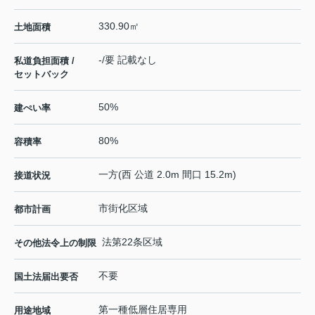
330.90㎡
土地面積
-/要 記載なし
私道負担面積 /
セットバック
50%
建ぺい率
80%
容積率
一方(西 公道 2.0m 間口 15.2m)
接道状況
市街化区域
都市計画
法第22条区域
その他法令上の制限
不要
国土法届出要否
第一種低層住居専用
用途地域